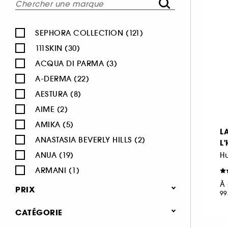
SEPHORA COLLECTION (121)
111SKIN (30)
ACQUA DI PARMA (3)
A-DERMA (22)
AESTURA (8)
AIME (2)
AMIKA (5)
L
ANASTASIA BEVERLY HILLS (2)
L
ANUA (19)
Hu
ARMANI (1)
À 
AUGUSTINUS BADER (26)
PRIX
99
AVENE (47)
CATÉGORIE
BALI BODY (5)