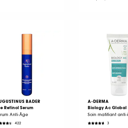
UGUSTINUS BADER
A-DERMA
e Retinol Serum
Biology Ac Global
érum Anti-Âge
422
3