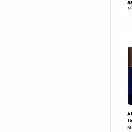
3
HERMÈS (3)
1.
HISMILE (6)
HUGO BOSS (2)
ILIA (6)
INDIE LEE (1)
INNISFREE (18)
INSTITUT ESTHEDERM (26)
INVISIBOBBLE (4)
ISLE OF PARADISE (10)
JACADI (3)
JEAN PAUL GAULTIER (1)
JO MALONE LONDON (1)
KÉRASTASE (3)
A
KIEHL'S SINCE 1851 (56)
T
KLORANE (9)