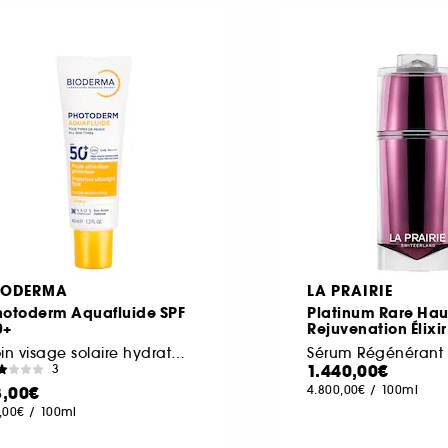
IODERMA
LA PRAIRIE
hotoderm Aquafluide SPF
Platinum Rare Hau
0+
Rejuvenation Élixir
Soin visage solaire hydratant peaux sensibles
Sérum Régénérant
1.440,00€
3
8,00€
4.800,00€
/
100ml
,00€
/
100ml