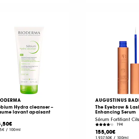
IODERMA
AUGUSTINUS BAD
ebium Hydra cleanser –
The Eyebrow & Las
aume lavant apaisant
Enhancing Serum
5,50€
194
75€
/
100ml
155,00€
1.937,50€
/
100ml