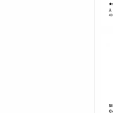
KORA ORGANICS (4)
À 
KOSAS (3)
43
LA MER (54)
LANCASTER (28)
LANCÔME (61)
LANEIGE (31)
LANOLIPS (17)
LA PRAIRIE (54)
LEONOR GREYL (2)
LIGHTINDERM (15)
LIVING PROOF (1)
M.A.C (12)
MAKEUP BY MARIO (2)
MAKE UP ERASER (1)
S
MARIO BADESCU (26)
Co