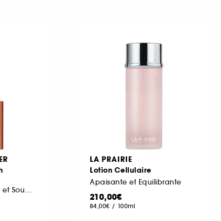
ER
LA PRAIRIE
h
Lotion Cellulaire
Apaisante et Equilibrante
Sérum Fortifiant Cils et Sourcils
210,00€
84,00€
/
100ml