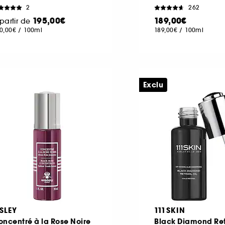
2
262
195,00€
189,00€
partir de
0,00€
/
100ml
189,00€
/
100ml
Exclu
ISLEY
111SKIN
ncentré à la Rose Noire
Black Diamond Ret