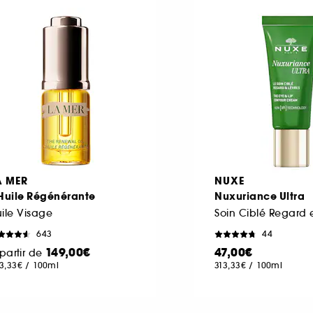
A MER
NUXE
'Huile Régénérante
Nuxuriance Ultra
ile Visage
Soin Ciblé Regard e
643
44
149,00€
47,00€
partir de
3,33€
/
100ml
313,33€
/
100ml