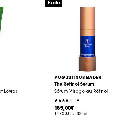
Exclu
AUGUSTINUS BADER
The Retinol Serum
t Lèvres
Sérum Visage au Rétinol
14
185,00€
1.233,33€
/
100ml