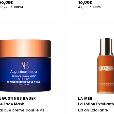
56,00€
16,00€
186,67€
/
100ml
40,00€
/
100ml
UGUSTINUS BADER
LA MER
he Face Mask
La Lotion Exfoliant
Masque crème pour le visage
Lotion Exfoliante