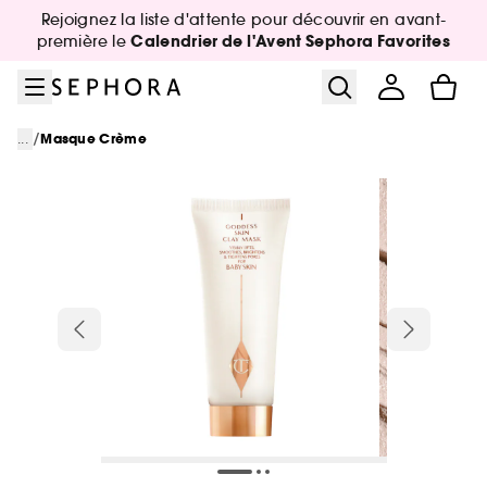
Aller au menu
Aller au contenu principal
Aller au pied de page
Rejoignez la liste d'attente pour découvrir en avant-
Calendrier de l'Avent Sephora Favorites
première le
/
...
Masque Crème