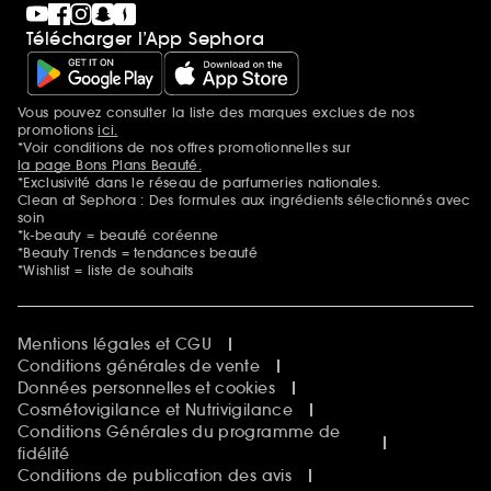
Black Friday
Télécharger l’App Sephora
Soldes
SEPHORA edit
Sephora Prize
Sephora Beautiful Club
Vous pouvez consulter la liste des marques exclues de nos
Mentions additionnelles
Clean at Sephora
promotions
ici.
Idées & Inspirations Beauté
*Voir conditions de nos offres promotionnelles sur
la page Bons Plans Beauté.
*Exclusivité dans le réseau de parfumeries nationales.
Clean at Sephora : Des formules aux ingrédients sélectionnés avec
soin
*k-beauty = beauté coréenne
*Beauty Trends = tendances beauté
*Wishlist = liste de souhaits
Mentions légales et CGU
Conditions générales de vente
Données personnelles et cookies
Cosmétovigilance et Nutrivigilance
Conditions Générales du programme de
fidélité
Conditions de publication des avis