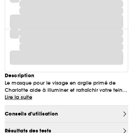
Description
Le masque pour le visage en argile primé de
Charlotte aide à illuminer et rafraîchir votre teint
après une seule utilisation. Il hydrate
Lire la suite
instantanément et resserre les pores, pour un teint
frais et lumineux grâce au mélange d'argile
Conseils d'utilisation
espagnole et d'huile d'amande douce.
Résultats des tests