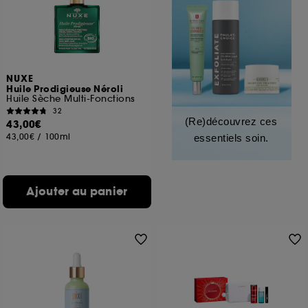
NUXE
Huile Prodigieuse Néroli
Huile Sèche Multi-Fonctions
32
(Re)découvrez ces
43,00€
43,00€
/
100ml
essentiels soin.
Ajouter au panier