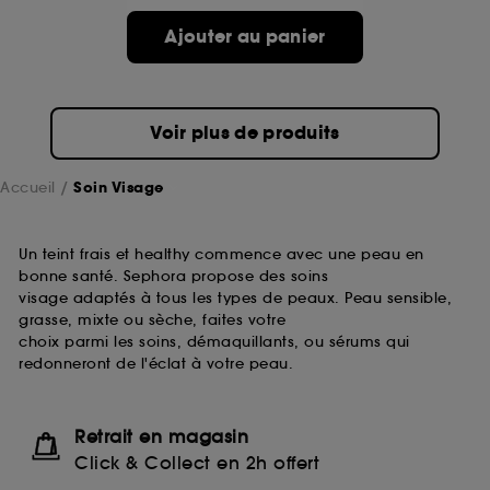
passe.
Ajouter au panier
A l'exception des cookies techniques, le dépôt et la
lecture de ces traceurs requiert votre accord. Vous
pouvez personnaliser vos choix concernant le dépôt
Voir plus de produits
de ces cookies grâce au bouton "personnaliser mes
choix" ci-dessous ou décider de "tout accepter".
Sephora pourra associer les informations de
Accueil
Soin Visage
navigation collectées par ces Cookies, pour les
finalités acceptées, avec les données personnelles
collectées ou générées lors de votre activité en ligne
Un teint frais et healthy commence avec une peau en
ou en magasin. Pour refuser tous les cookies, cliques
bonne santé. Sephora propose des soins
sur "continuer sans accepter". Voous pouvez à tout
visage adaptés à tous les types de peaux. Peau sensible,
moment choisir de retirer votrte consentement. Si vous
grasse, mixte ou sèche, faites votre
souhaitez obtenir plus d'information sur les cookies
choix parmi les soins, démaquillants, ou sérums qui
utilisés,
cliquez
ici
.
redonneront de l'éclat à votre peau.
Retrait en magasin
Click & Collect en 2h offert