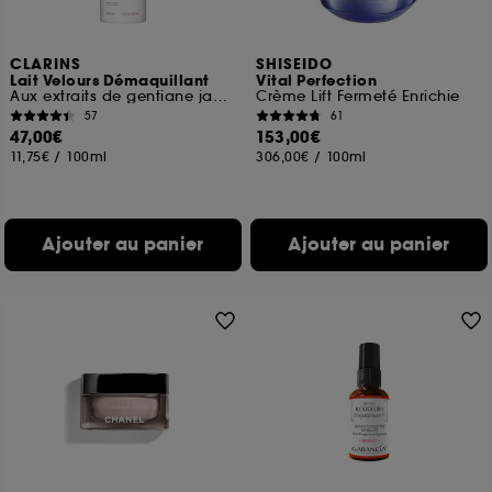
CLARINS
SHISEIDO
Lait Velours Démaquillant
Vital Perfection
Aux extraits de gentiane jaune & mélisse des Alpes
Crème Lift Fermeté Enrichie
57
61
47,00€
153,00€
11,75€
/
100ml
306,00€
/
100ml
Ajouter au panier
Ajouter au panier