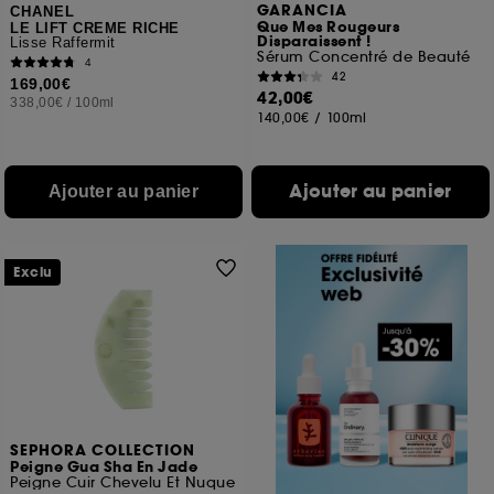
GARANCIA
CHANEL
Que Mes Rougeurs
LE LIFT CREME RICHE
Disparaissent !
Lisse Raffermit
Sérum Concentré de Beauté
4
42
169,00€
42,00€
338,00€
/
100ml
140,00€
/
100ml
Ajouter au panier
Ajouter au panier
Exclu
SEPHORA COLLECTION
Peigne Gua Sha En Jade
Peigne Cuir Chevelu Et Nuque