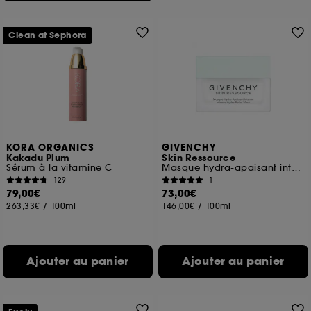
Clean at Sephora
KORA ORGANICS
GIVENCHY
Kakadu Plum
Skin Ressource
Sérum à la vitamine C
Masque hydra-apaisant intense
129
1
79,00€
73,00€
263,33€
/
100ml
146,00€
/
100ml
Ajouter au panier
Ajouter au panier