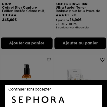
DIOR
KIEHL'S SINCE 1851
Coffret Dior Capture
Ultra Facial Toner
Édition limitée Crème nuit, crème jour et sérum anti-âge
Tonique pour tous types de peaux Format voyage
1
238
345,00€
16,00€
À partir de
21,33€
/
100ml
2 contenances disponibles
Ajouter au panier
Ajouter au panier
Continuer sans accepter
KIEHL'S SINCE 1851
SISLEY
Sérum Anti-Rides à la
Programme Découverte
Vitamine C
Coffret Soin Visage