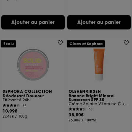
Ajouter au panier
Ajouter au panier
Exclu
Clean at Sephora
SEPHORA COLLECTION
OLEHENRIKSEN
Déodorant Douceur
Banana Bright Mineral
Sunscreen SPF 30
Efficacité 24h
Crème Solaire Vitamine C + Niacinamide
27
53
10,99€
38,00€
27,48€
/
100g
76,00€
/
100ml