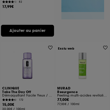
82
17,99€
Ajouter au panier
Exclu web
CLINIQUE
MURAD
Take The Day Off
Resurgence
Démaquillant Facile Yeux / Lèvres Format Voyage
Peeling multi-acides revitalisant
77,00€
172
15,00€
77,00€
/
100ml
30,00€
/
100ml