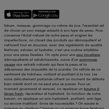
Sérum, masque, gommage ou crème de jour, l'essentiel est
de choisir un soin visage adapté à son type de peau. Pour
conserver l'éclat naturel de notre peau et soigner les
imperfections, on choisit des produits qui démaquillent et
nettoient tout en douceur, avec des ingrédients de qualité.
Nettoyer, exfolier, et hydrater, c'est une routine infaillible
pour une peau flawless. On opte pour une
eau micellaire
démaquillante et rafraîchissante, suivie d'un
gommage
visage
aux extraits naturels qui lisse la peau et la
débarrasse des impuretés de la journée. On raffole de ce
sentiment de fraîcheur, vivifiant et purifiant à la fois. Les
soins délicatement parfumés offrent un moment de détente
bien mérité dont on ne peut plus se passer. Pour un
moment gourmand et sensuel, on applique un
baume à
lèvres Fresh
, réparateur et hydratant. En fonction de notre
besoin, on applique un soin hydratant, purifiant, anti-âge,
ou encore matifiant. Envie de nouveautés ? On essaie le
masque au charbon Clinique
ou un
masque boue Sephora