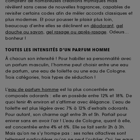
comptent de nombreuses créations mythiques mais
révèlent sans cesse de nouvelles fragrances, capables de
revisiter certains codes afin de mêler accords classiques et
plus modernes. Et pour pousser le plaisir plus loin,
beaucoup d’entre elles se déclinent en
déodorant
,
gel
douche ou savon
,
gel rasage ou après-rasage
. Odeurs...
bonheur !
TOUTES LES INTENSITÉS D’UN PARFUM HOMME
À chacun son intensité ! Pour habiller sa personnalité avec
un parfum masculin, l’homme peut choisir entre une eau
de parfum, une eau de toilette ou une eau de Cologne.
Trois catégories, trois types de séduction !
L’
eau de parfum homme
est la plus concentrée en
composés odorants : elle en possède entre 12% et 18%. De
quoi tenir 4h environ et s’affirmer avec élégance. L’eau de
toilette est plus légère avec 7% à 12% d’extraits odorants.
Pour autant, son charme agit entre 3h et 5h. Parfait pour
enivrer sans en avoir l’air ! L’eau de Cologne, quant à elle,
est concentrée entre 4% et 6%. Elle se fait sentir 2h à 3h.
Mais qu’on ne s’y trompe pas : ses notes olfactives sont
tellement particulières qu’on ne peut l’oublier. Oui, les
eaux