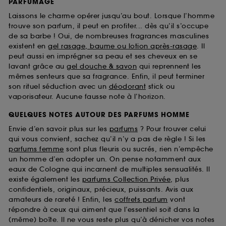
PARFUMAGE
Laissons le charme opérer jusqu’au bout. Lorsque l’homme
trouve son parfum, il peut en profiter... dès qu’il s’occupe
de sa barbe ! Oui, de nombreuses fragrances masculines
existent en
gel rasage, baume ou lotion après-rasage
. Il
peut aussi en imprégner sa peau et ses cheveux en se
lavant grâce au
gel douche & savon
qui reprennent les
mêmes senteurs que sa fragrance. Enfin, il peut terminer
son rituel séduction avec un
déodorant
stick ou
vaporisateur. Aucune fausse note à l’horizon.
QUELQUES NOTES AUTOUR DES PARFUMS HOMME
Envie d’en savoir plus sur les
parfums
? Pour trouver celui
qui vous convient, sachez qu’il n’y a pas de règle ! Si les
parfums femme
sont plus fleuris ou sucrés, rien n’empêche
un homme d’en adopter un. On pense notamment aux
eaux de Cologne qui incarnent de multiples sensualités. Il
existe également les
parfums Collection Privée
, plus
confidentiels, originaux, précieux, puissants. Avis aux
amateurs de rareté ! Enfin, les
coffrets parfum
vont
répondre à ceux qui aiment que l’essentiel soit dans la
(même) boîte. Il ne vous reste plus qu’à dénicher vos notes