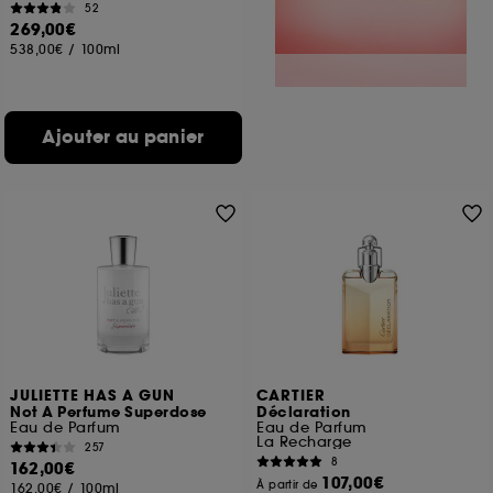
52
269,00€
538,00€
/
100ml
Ajouter au panier
JULIETTE HAS A GUN
CARTIER
Not A Perfume Superdose
Déclaration
Eau de Parfum
Eau de Parfum
La Recharge
257
8
162,00€
107,00€
À partir de
162,00€
/
100ml