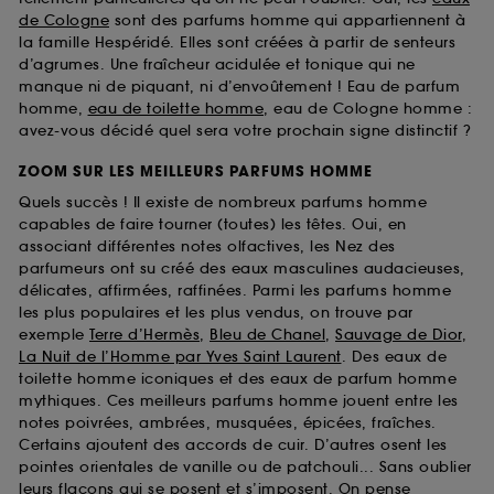
de Cologne
sont des parfums homme qui appartiennent à
la famille Hespéridé. Elles sont créées à partir de senteurs
d’agrumes. Une fraîcheur acidulée et tonique qui ne
manque ni de piquant, ni d’envoûtement ! Eau de parfum
homme,
eau de toilette homme
, eau de Cologne homme :
avez-vous décidé quel sera votre prochain signe distinctif ?
ZOOM SUR LES MEILLEURS PARFUMS HOMME
Quels succès ! Il existe de nombreux parfums homme
capables de faire tourner (toutes) les têtes. Oui, en
associant différentes notes olfactives, les Nez des
parfumeurs ont su créé des eaux masculines audacieuses,
délicates, affirmées, raffinées. Parmi les parfums homme
les plus populaires et les plus vendus, on trouve par
exemple
Terre d’Hermès
,
Bleu de Chanel
,
Sauvage de Dior
,
La Nuit de l’Homme par Yves Saint Laurent
. Des eaux de
toilette homme iconiques et des eaux de parfum homme
mythiques. Ces meilleurs parfums homme jouent entre les
notes poivrées, ambrées, musquées, épicées, fraîches.
Certains ajoutent des accords de cuir. D’autres osent les
pointes orientales de vanille ou de patchouli... Sans oublier
leurs flacons qui se posent et s’imposent. On pense