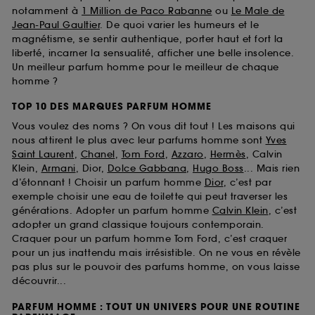
notamment à
1 Million de Paco Rabanne
ou
Le Male de
Jean-Paul Gaultier
. De quoi varier les humeurs et le
magnétisme, se sentir authentique, porter haut et fort la
liberté, incarner la sensualité, afficher une belle insolence.
Un meilleur parfum homme pour le meilleur de chaque
homme ?
TOP 10 DES MARQUES PARFUM HOMME
Vous voulez des noms ? On vous dit tout ! Les maisons qui
nous attirent le plus avec leur parfums homme sont
Yves
Saint Laurent
,
Chanel
,
Tom Ford
,
Azzaro
,
Hermès
, Calvin
Klein,
Armani
, Dior,
Dolce Gabbana
,
Hugo Boss
... Mais rien
d’étonnant ! Choisir un parfum homme
Dior
, c’est par
exemple choisir une eau de toilette qui peut traverser les
générations. Adopter un parfum homme
Calvin Klein
, c’est
adopter un grand classique toujours contemporain.
Craquer pour un parfum homme Tom Ford, c’est craquer
pour un jus inattendu mais irrésistible. On ne vous en révèle
pas plus sur le pouvoir des parfums homme, on vous laisse
découvrir...
PARFUM HOMME : TOUT UN UNIVERS POUR UNE ROUTINE