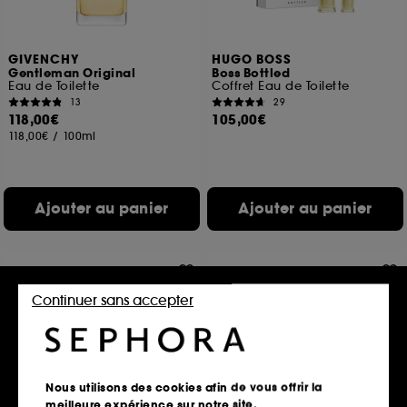
GIVENCHY
HUGO BOSS
Gentleman Original
Boss Bottled
Eau de Toilette
Coffret Eau de Toilette
13
29
118,00€
105,00€
118,00€
/
100ml
Ajouter au panier
Ajouter au panier
Continuer sans accepter
Nous utilisons des cookies afin de vous offrir la
meilleure expérience sur notre site.