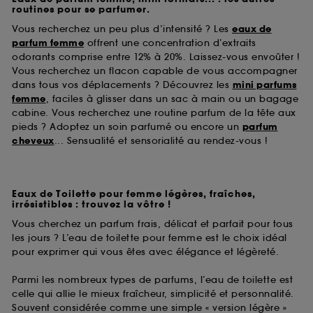
routines pour se parfumer.
collectées ou générées lors de votre activité en ligne
ou en magasin. Pour refuser tous les cookies, cliques
Vous recherchez un peu plus d’intensité ? Les
eaux de
sur "continuer sans accepter". Voous pouvez à tout
parfum femme
offrent une concentration d’extraits
moment choisir de retirer votrte consentement. Si vous
odorants comprise entre 12% à 20%. Laissez-vous envoûter !
souhaitez obtenir plus d'information sur les cookies
Vous recherchez un flacon capable de vous accompagner
utilisés,
cliquez
ici
.
dans tous vos déplacements ? Découvrez les
mini parfums
femme
, faciles à glisser dans un sac à main ou un bagage
cabine. Vous recherchez une routine parfum de la tête aux
pieds ? Adoptez un soin parfumé ou encore un
parfum
cheveux
... Sensualité et sensorialité au rendez-vous !
Eaux de Toilette pour femme légères, fraîches,
irrésistibles : trouvez la vôtre !
Vous cherchez un parfum frais, délicat et parfait pour tous
les jours ? L’eau de toilette pour femme est le choix idéal
pour exprimer qui vous êtes avec élégance et légèreté.
Parmi les nombreux types de parfums, l’eau de toilette est
celle qui allie le mieux fraîcheur, simplicité et personnalité.
Souvent considérée comme une simple « version légère »