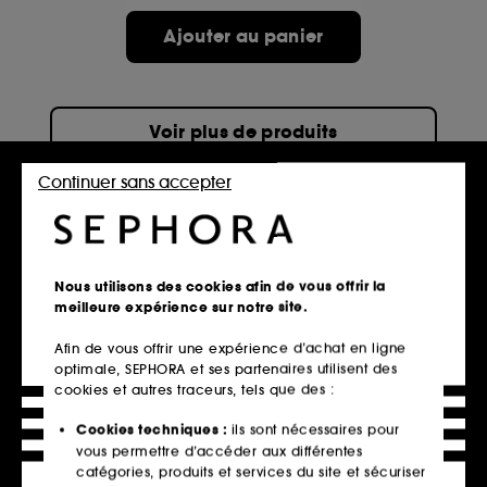
Ajouter au panier
Voir plus de produits
Continuer sans accepter
Accueil
Parfum
Parfum femme
Eau de toilette
Discrète mais absolument irrésistible, l'eau de toilette se
décline dans une multitude
Nous utilisons des cookies afin de vous offrir la
de senteurs fraîches et élégantes. Sephora présente sa
meilleure expérience sur notre site.
sélection d'eaux de toilette
précieuses et délicates, qui laissent un léger parfum sur la
Afin de vous offrir une expérience d’achat en ligne
peau. Leur sillage discret
optimale, SEPHORA et ses partenaires utilisent des
nous laisse rêveuse, indéniablement attirée par cette
cookies et autres traceurs, tels que des :
douce odeur.
Cookies techniques :
ils sont nécessaires pour
vous permettre d’accéder aux différentes
catégories, produits et services du site et sécuriser
Retrait en magasin