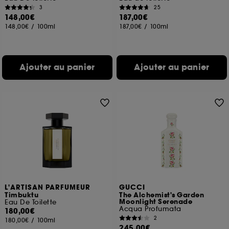
3
25
148,00€
187,00€
148,00€
/
100ml
187,00€
/
100ml
Ajouter au panier
Ajouter au panier
L'ARTISAN PARFUMEUR
GUCCI
Timbuktu
The Alchemist's Garden
Moonlight Serenade
Eau De Toilette
Acqua Profumata
180,00€
2
180,00€
/
100ml
245,00€