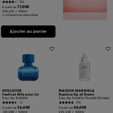
522
77,00€
À partir de
256,67€
/
100ml
3 contenances disponibles
Ajouter au panier
HOLLISTER
MAISON MARGIELA
Festival Nite pour lui
Replica Up at Dawn
Eau de Toilette
Eau de Toilette Florale Boisée
12
256
36,00€
88,00€
À partir de
À partir de
120,00€
/
100ml
293,33€
/
100ml