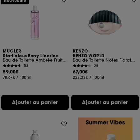
Nouveauté
MUGLER
KENZO
Starlicious Berry Licorice
KENZO WORLD
Eau de Toilette Ambrée Fruitée Gourmande
Eau de Toilette Notes Florales Fruitées
53
28
59,00€
67,00€
78,67€
/
100ml
223,33€
/
100ml
Ajouter au panier
Ajouter au panier