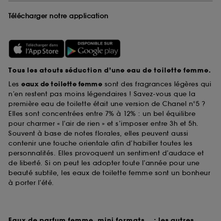
ils nous permettent de lutter notamment contre les
Télécharger notre application
fraudes aux moyens de paiement et les
usurpations d’identité.
Cookies fonctionnels :
il s’agit de cookies
permettant l’affichage et/ou la fourniture de
certaines fonctionnalités du site, tel que les
Tous les atouts séduction d’une eau de toilette femme.
cookies d’authentification qui sont utilisés afin de
vous faire bénéficier de l’authentification
Les
eaux de toilette femme
sont des fragrances légères qui
prolongée vous permettant d’accéder à votre
n’en restent pas moins légendaires ! Savez-vous que la
compte lors de votre prochaine visite sur le site
première eau de toilette était une version de Chanel n°5 ?
sans saisir à nouveau votre identifiant et mot de
Elles sont concentrées entre 7% à 12% : un bel équilibre
passe.
pour charmer « l’air de rien » et s’imposer entre 3h et 5h.
Souvent à base de notes florales, elles peuvent aussi
contenir une touche orientale afin d’habiller toutes les
personnalités. Elles provoquent un sentiment d’audace et
A l'exception des cookies techniques, le dépôt et la
de liberté. Si on peut les adopter toute l’année pour une
lecture de ces traceurs requiert votre accord. Vous
beauté subtile, les eaux de toilette femme sont un bonheur
pouvez personnaliser vos choix concernant le dépôt
à porter l’été.
de ces cookies grâce au bouton "personnaliser mes
choix" ci-dessous ou décider de "tout accepter".
Sephora pourra associer les informations de
navigation collectées par ces Cookies, pour les
Eaux de parfum femme, mini formats... : les autres
finalités acceptées, avec les données personnelles