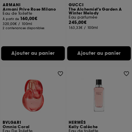
ARMANI
GUCCI
Armani Prive Rose Milano
The Alchemist's Garden A
Winter Melody
Eau de Toilette
Eau parfumée
160,00€
À partir de
245,00€
320,00€
/
100ml
163,33€
/
100ml
2 contenances disponibles
Ajouter au panier
Ajouter au panier
BVLGARI
HERMÈS
Omnia Coral
Kelly Calèche
Eau De Toilette
Eau de toilette