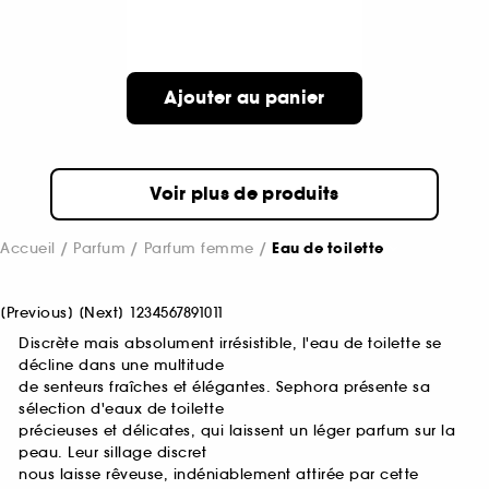
Ajouter au panier
Voir plus de produits
Accueil
Parfum
Parfum femme
Eau de toilette
[
Previous
]
[
Next
]
1
2
3
4
5
6
7
8
9
10
11
Discrète mais absolument irrésistible, l'eau de toilette se
décline dans une multitude
de senteurs fraîches et élégantes. Sephora présente sa
sélection d'eaux de toilette
précieuses et délicates, qui laissent un léger parfum sur la
peau. Leur sillage discret
nous laisse rêveuse, indéniablement attirée par cette