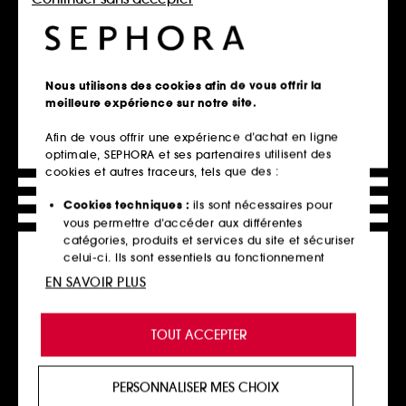
Ajouter au panier
Ajouter au panier
Nous utilisons des cookies afin de vous offrir la
Hot on social
meilleure expérience sur notre site.
Afin de vous offrir une expérience d’achat en ligne
optimale, SEPHORA et ses partenaires utilisent des
cookies et autres traceurs, tels que des :
Cookies techniques :
ils sont nécessaires pour
vous permettre d’accéder aux différentes
catégories, produits et services du site et sécuriser
MAISON FRANCIS
TOM FORD
KURKDJIAN
Soleil Blanc
celui-ci. Ils sont essentiels au fonctionnement
OUD satin mood
Eau de Parfum
technique du site et ne peuvent être désactivés.
Extrait de parfum
EN SAVOIR PLUS
1613
10
165,00€
À partir de
Cookies de personnalisation :
ils nous permettent
235,00€
À partir de
550,00€
/
100ml
de vous offrir une expérience enrichie et
477,14€
/
100ml
TOUT ACCEPTER
3 contenances disponibles
personnalisée en vous recommandant des
2 contenances disponibles
produits, des services et des contenus qui
répondent au mieux à vos préférences, et de vous
PERSONNALISER MES CHOIX
Ajouter au panier
Ajouter au panier
proposer des offres promotionnelles adaptées à