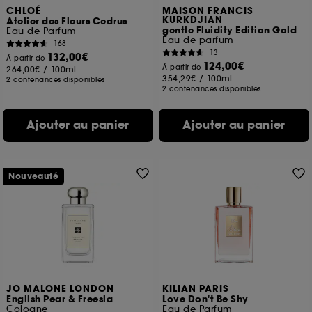
CHLOÉ
MAISON FRANCIS
KURKDJIAN
Atelier des Fleurs Cedrus
gentle Fluidity Edition Gold
Eau de Parfum
Eau de parfum
168
13
132,00€
À partir de
124,00€
À partir de
264,00€
/
100ml
354,29€
/
100ml
2 contenances disponibles
2 contenances disponibles
Ajouter au panier
Ajouter au panier
Nouveauté
JO MALONE LONDON
KILIAN PARIS
English Pear & Freesia
Love Don't Be Shy
Cologne
Eau de Parfum