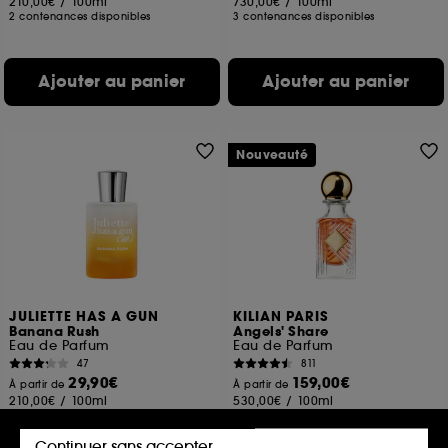
210,00€
/
100ml
730,00€
/
100ml
2 contenances disponibles
3 contenances disponibles
Ajouter au panier
Ajouter au panier
Nouveauté
JULIETTE HAS A GUN
KILIAN PARIS
Banana Rush
Angels' Share
Eau de Parfum
Eau de Parfum
47
811
29,90€
159,00€
À partir de
À partir de
210,00€
/
100ml
530,00€
/
100ml
3 contenances disponibles
4 contenances disponibles
Continuer sans accepter