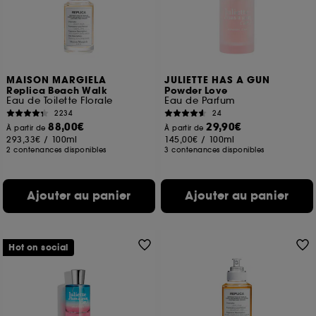
MAISON MARGIELA
JULIETTE HAS A GUN
Replica Beach Walk
Powder Love
Eau de Toilette Florale
Eau de Parfum
2234
24
88,00€
29,90€
À partir de
À partir de
293,33€
/
100ml
145,00€
/
100ml
2 contenances disponibles
3 contenances disponibles
Ajouter au panier
Ajouter au panier
Hot on social