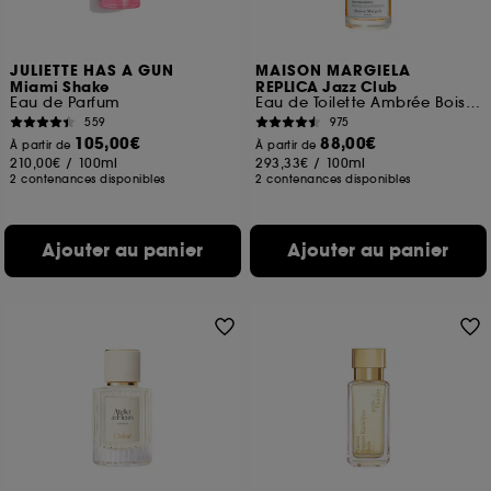
JULIETTE HAS A GUN
MAISON MARGIELA
Miami Shake
REPLICA Jazz Club
Eau de Parfum
Eau de Toilette Ambrée Boisée Rechargeable Mixte
559
975
105,00€
88,00€
À partir de
À partir de
210,00€
/
100ml
293,33€
/
100ml
2 contenances disponibles
2 contenances disponibles
Ajouter au panier
Ajouter au panier