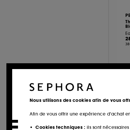
Sucré (21)
P
Poudré (16)
T
Vert (16)
B
Marin (10)
Ea
2
38
Nous utilisons des cookies afin de vous offr
Afin de vous offrir une expérience d’achat en
Cookies techniques :
ils sont nécessaire