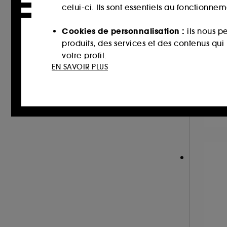
celui-ci. Ils sont essentiels au fonctionne
Cookies de personnalisation :
ils nous p
T
produits, des services et des contenus qu
F
votre profil.
EN SAVOIR PLUS
Cookies réseaux sociaux et publicité :
i
sur des sites tiers et sur les réseaux soci
9
interactions.
99
Cookies de mesure d’audience :
ils nous
améliorer la performance.
Cookies de sécurisation des paiements e
usurpations d’identité.
Cookies fonctionnels :
il s’agit de cooki
d’authentification qui sont utilisés afin 
de votre prochaine visite sur le site sans 