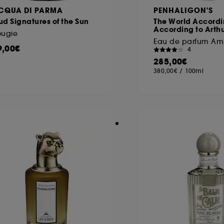
CQUA DI PARMA
PENHALIGON'S
d Signatures of the Sun
The World Accord
According to Arth
ougie
Eau de parfum Am
9,00€
4
285,00€
380,00€
/
100ml