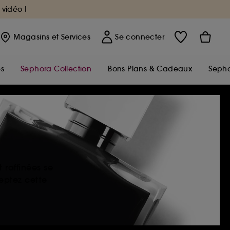
 vidéo !
Magasins
et Services
Se connecter
s
Sephora Collection
Bons Plans & Cadeaux
Sepho
 raffinées se
eptez cette