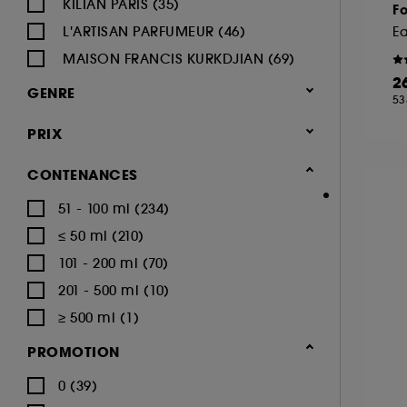
KILIAN PARIS (35)
F
L'ARTISAN PARFUMEUR (46)
E
MAISON FRANCIS KURKDJIAN (69)
2
MAISON MARGIELA (30)
GENRE
53
PENHALIGON'S (38)
Mixte (305)
PRIX
PRADA (8)
Femme (183)
SERGE LUTENS (20)
CONTENANCES
Homme (17)
TOM FORD (42)
51 - 100 ml (234)
≤ 50 ml (210)
101 - 200 ml (70)
201 - 500 ml (10)
≥ 500 ml (1)
PROMOTION
0 (39)