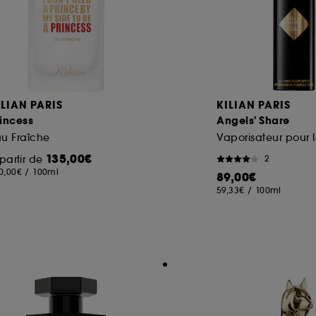
ILIAN PARIS
KILIAN PARIS
incess
Angels' Share
u Fraîche
Vaporisateur pour 
135,00€
partir de
2
0,00€
/
100ml
89,00€
59,33€
/
100ml