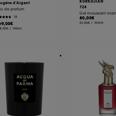
KURKDJIAN
ougère d'Argent
724
au de parfum
18
80,00€
69,00€
22,86€
/
100ml
8,00€
/
100ml