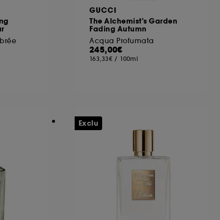
GUCCI
ing
The Alchemist's Garden
ur
Fading Autumn
brée
Acqua Profumata
245,00€
163,33€
/
100ml
Exclu