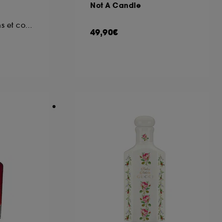
Not A Candle
Gel moussant mains et corps
49,90€