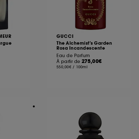
ous pouvez personnaliser vos choix concernant
cepter". Sephora pourra associer les
MEUR
GUCCI
 personnelles collectées ou générées lors
argue
The Alchemist's Garden
ccepter". Voous pouvez à tout moment choisir
Rosa Incandescente
uez
ici
.
Eau de Parfum
275,00€
À partir de
550,00€
/
100ml