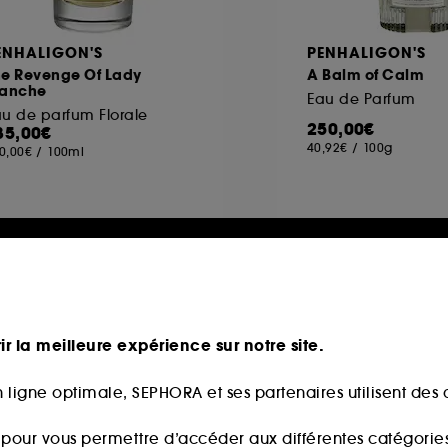
ENHALIGON'S
PENHALIGON'S
he Revenge Of Lady
A Balm of Calm
lanche
Eau de Parfum
u de parfum Florale
250,00€
85,00€
40,92€
/
100g
0,00€
/
100ml
ir la meilleure expérience sur notre site.
 ligne optimale, SEPHORA et ses partenaires utilisent des c
s pour vous permettre d’accéder aux différentes catégories, 