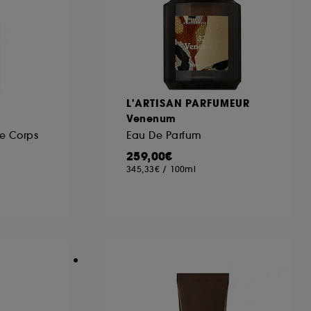
L'ARTISAN PARFUMEUR
Venenum
le Corps
Eau De Parfum
259,00€
345,33€
/
100ml