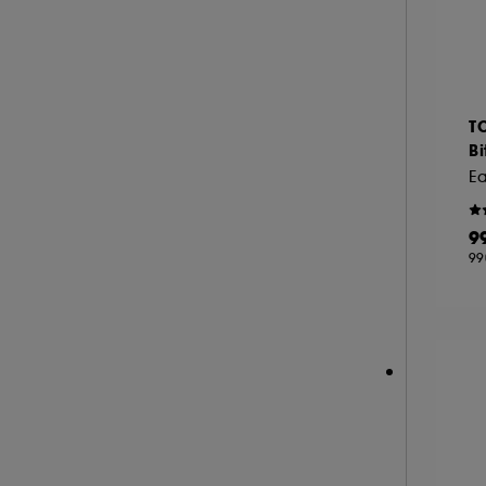
A l'exception des cookies techniques, le dép
le dépôt de ces cookies grâce au bouton "pe
T
informations de navigation collectées par ce
Bi
de votre activité en ligne ou en magasin. Po
de retirer votrte consentement. Si vous souhai
9
99