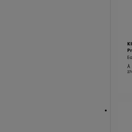
K
Pr
Ea
À 
27