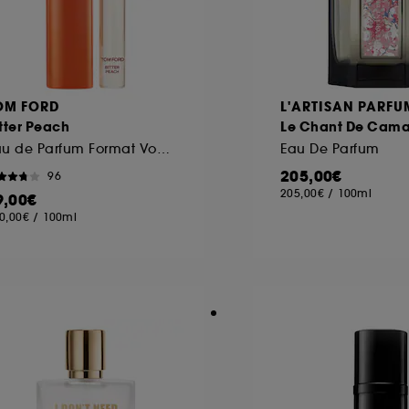
ôt et la lecture de ces traceurs requiert votre accord. V
rsonnaliser mes choix" ci-dessous ou décider de "tout ac
OM FORD
L'ARTISAN PARFU
s Cookies, pour les finalités acceptées, avec les données
tter Peach
Le Chant De Cam
ur refuser tous les cookies, cliques sur "continuer sans a
Eau de Parfum Format Voyage
Eau De Parfum
tez obtenir plus d'information sur les cookies utilisés,
cliq
205,00€
96
205,00€
/
100ml
9,00€
0,00€
/
100ml