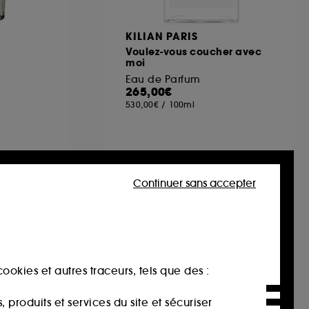
KILIAN PARIS
Voulez-vous coucher avec
moi
Eau de Parfum
265,00€
530,00€
/
100ml
Continuer sans accepter
ookies et autres traceurs, tels que des :
produits et services du site et sécuriser