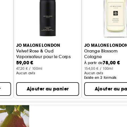
JO MALONE LONDON
JO MALONE LONDO
Velvet Rose & Oud
Orange Blossom
Vaporisateur pour le Corps
Cologne
59,00 €
78,00 €
À partir de
47,20 € / 100ml
154,00 € / 100ml
Aucun avis
Aucun avis
Existe en 2 formats
r
Ajouter au panier
Ajouter au pa