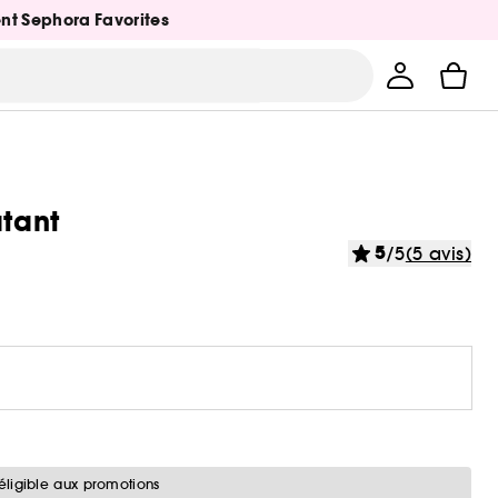
ent Sephora Favorites
atant
5
/5
(5 avis)
éligible aux promotions