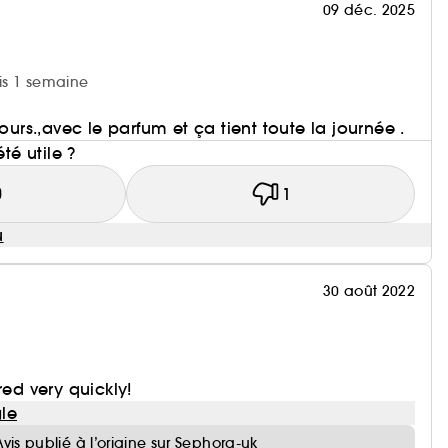
09 déc. 2025
uis 1 semaine
jours.,avec le parfum et ça tient toute la journée .
été utile ?
0
1
u
30 août 2022
red very quickly!
le
Avis publié à l’origine sur Sephora-uk