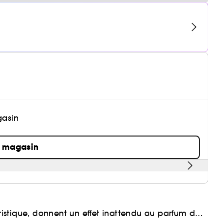
gasin
n magasin
éristique, donnent un effet inattendu au parfum des