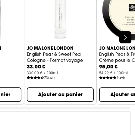
N
JO MALONE LONDON
JO MALONE LO
English Pear & Sweet Pea
English Pear & F
Cologne - Format voyage
Crème pour le C
33,00 €
95,00 €
330,00 € / 100ml
54,29 € / 100ml
73
avis
4
avis
nier
Ajouter au panier
Ajouter a