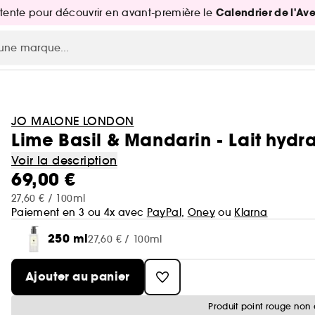
Calendrier de l'Av
attente pour découvrir en avant-première le
JO MALONE LONDON
Lime Basil & Mandarin - Lait hydr
Voir la description
69,00 €
27,60 € / 100ml
Paiement en 3 ou 4x avec
PayPal
,
Oney
ou
Klarna
250 ml
27,60 € / 100ml
Ajouter au panier
Produit point rouge non 