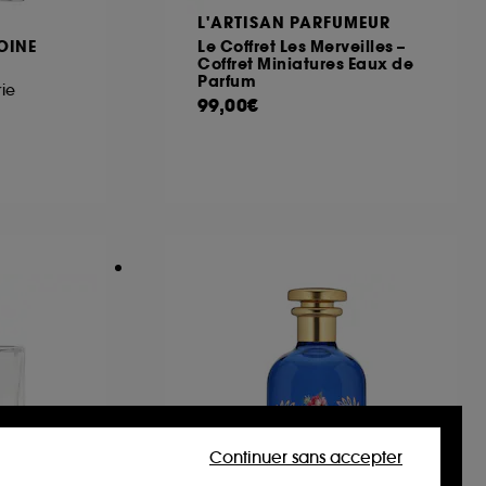
L'ARTISAN PARFUMEUR
OINE
Le Coffret Les Merveilles –
Coffret Miniatures Eaux de
Parfum
rie
99,00€
Continuer sans accepter