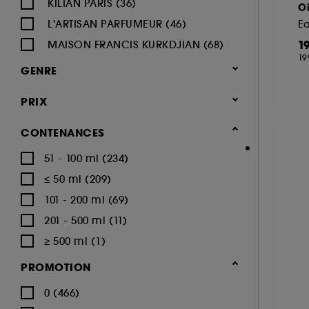
KILIAN PARIS (36)
Oi
L'ARTISAN PARFUMEUR (46)
1
MAISON FRANCIS KURKDJIAN (68)
19
MAISON MARGIELA (29)
GENRE
PENHALIGON'S (38)
Mixte (305)
PRIX
PRADA (8)
Femme (184)
SERGE LUTENS (20)
CONTENANCES
Homme (17)
TOM FORD (43)
51 - 100 ml (234)
≤ 50 ml (209)
101 - 200 ml (69)
201 - 500 ml (11)
≥ 500 ml (1)
PROMOTION
0 (466)