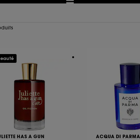
oduits
eauté
ULIETTE HAS A GUN
ACQUA DI PARM