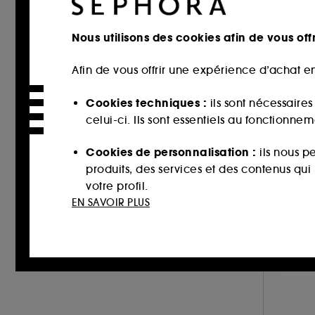
Sucré (20)
Nous utilisons des cookies afin de vous offr
A
Poudré (16)
A
Vert (16)
M
Afin de vous offrir une expérience d’achat en
Marin (10)
E
Cookies techniques :
ils sont nécessaire
À 
celui-ci. Ils sont essentiels au fonctionne
53
Cookies de personnalisation :
ils nous p
produits, des services et des contenus qu
votre profil.
Nouv
EN SAVOIR PLUS
Cookies réseaux sociaux et publicité :
i
sur des sites tiers et sur les réseaux soci
interactions.
Cookies de mesure d’audience :
ils nous
améliorer la performance.