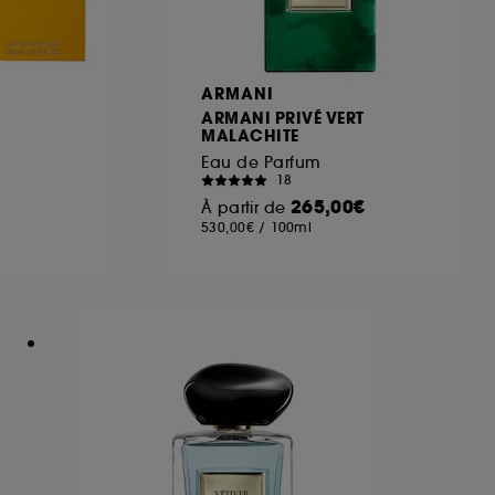
 les fraudes aux moyens de paiement et les
A
ARMANI
nctionnalités du site, tel que les cookies
ARMANI PRIVÉ VERT
MALACHITE
us permettant d’accéder à votre compte lors
Eau de Parfum
18
265,00€
À partir de
530,00€
/
100ml
ous pouvez personnaliser vos choix concernant
cepter". Sephora pourra associer les
 personnelles collectées ou générées lors
ccepter". Voous pouvez à tout moment choisir
uez
ici
.