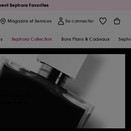
Avent Sephora Favorites
Magasins
et Services
Se connecter
s
Sephora Collection
Bons Plans & Cadeaux
Sepho
 raffinées se
eptez cette