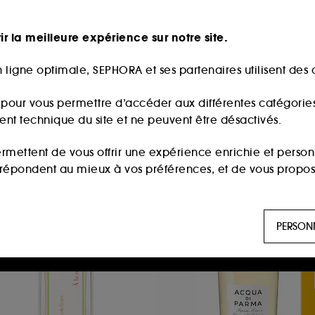
ir la meilleure expérience sur notre site.
RMANI
KILIAN PARIS
RMANI PRIVÉ ROUGE
Rolling in love
ALACHITE
Eau de Parfum
 ligne optimale, SEPHORA et ses partenaires utilisent des c
au de Parfum
3
6
s pour vous permettre d’accéder aux différentes catégories, 
265,00€
265,00
partir de
À partir de
ment technique du site et ne peuvent être désactivés.
0,00€
/
100ml
530,00€
/
100ml
ermettent de vous offrir une expérience enrichie et per
i répondent au mieux à vos préférences, et de vous propo
eauté
ls sont utilisés pour vous présenter du contenu susceptible
PERSON
aux, sur la base des pages que vous avez consultées, de votr
 permettent de réaliser des statistiques de fréquentation et