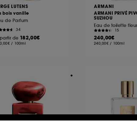
ERGE LUTENS
ARMANI
 bois vanille
ARMANI PRIVÉ PIV
SUZHOU
au de Parfum
Eau de toilette fleu
34
15
182,00€
240,00€
partir de
0,00€
/
100ml
240,00€
/
100ml