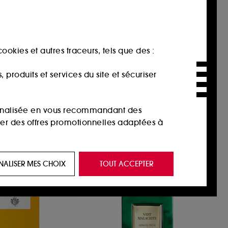
GUCCI
A Song for the Rose
Eau de Parfum
ookies et autres traceurs, tels que des :
1
produits et services du site et sécuriser
€
345,00€
345,00€
/
100ml
sonnalisée en vous recommandant des
ser des offres promotionnelles adaptées à
 de vous plaire via des publicités, y compris
NALISER MES CHOIX
TOUT ACCEPTER
e navigation, et de l'historique de vos
 de navigation sur notre site afin d’en