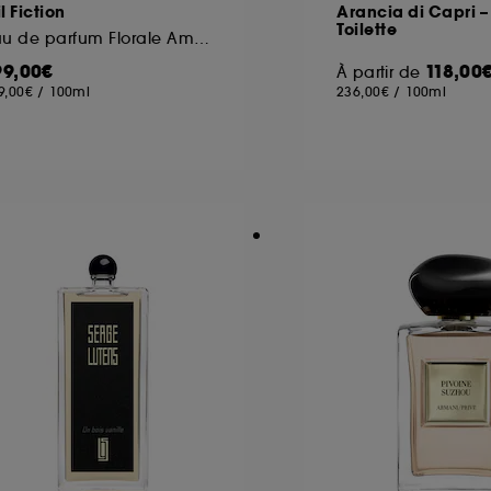
l Fiction
Arancia di Capri –
Toilette
Eau de parfum Florale Ambrée
99,00€
118,00
À partir de
9,00€
/
100ml
236,00€
/
100ml