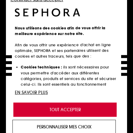
Ajouter au panier
Ajouter au panier
Nous utilisons des cookies afin de vous offrir la
meilleure expérience sur notre site.
Afin de vous offrir une expérience d’achat en ligne
optimale, SEPHORA et ses partenaires utilisent des
cookies et autres traceurs, tels que des :
Cookies techniques :
ils sont nécessaires pour
vous permettre d’accéder aux différentes
catégories, produits et services du site et sécuriser
L'ARTISAN PARFUMEUR
L'ARTISAN PARFUMEUR
Bois Des Sables
Mirabilis
celui-ci. Ils sont essentiels au fonctionnement
Eau De Parfum
Eau De Parfum
technique du site et ne peuvent être désactivés.
EN SAVOIR PLUS
259,00€
259,00€
259,00€
/
100ml
345,33€
/
100ml
Cookies de personnalisation :
ils nous permettent
de vous offrir une expérience enrichie et
TOUT ACCEPTER
personnalisée en vous recommandant des
produits, des services et des contenus qui
répondent au mieux à vos préférences, et de vous
PERSONNALISER MES CHOIX
Ajouter au panier
Ajouter au panier
proposer des offres promotionnelles adaptées à