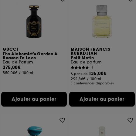
GUCCI
MAISON FRANCIS
KURKDJIAN
The Alchemist's Garden A
Reason To Love
Petit Matin
Eau de Parfum
Eau de parfum
275,00€
1
550,00€
/
100ml
135,00€
À partir de
292,86€
/
100ml
3 contenances disponibles
Ajouter au panier
Ajouter au panier