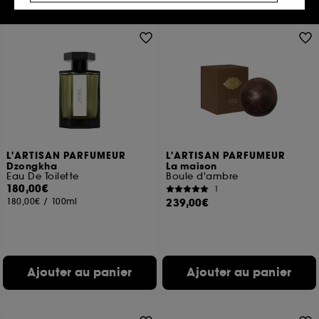
votre profil.
Cookies réseaux sociaux et publicité :
ils sont
utilisés pour vous présenter du contenu susceptible
de vous plaire via des publicités, y compris sur des
sites tiers et sur les réseaux sociaux, sur la base
des pages que vous avez consultées, de votre
navigation, et de l'historique de vos interactions.
Cookies de mesure d’audience :
ils nous
permettent de réaliser des statistiques de
fréquentation et de navigation sur notre site afin
L'ARTISAN PARFUMEUR
L'ARTISAN PARFUMEUR
Dzongkha
La maison
d’en améliorer la performance.
Eau De Toilette
Boule d'ambre
180,00€
1
Cookies de sécurisation des paiements en ligne :
180,00€
/
100ml
239,00€
ils nous permettent de lutter notamment contre les
fraudes aux moyens de paiement et les
usurpations d’identité.
Cookies fonctionnels :
il s’agit de cookies
Ajouter au panier
Ajouter au panier
permettant l’affichage et/ou la fourniture de
certaines fonctionnalités du site, tel que les
cookies d’authentification qui sont utilisés afin de
vous faire bénéficier de l’authentification