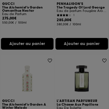
GUCCI
PENHALIGON'S
The Alchemist's Garden
The Tragedy Of Lord George
Osmanthus Nectar
Eau de parfum Fougère Aromatique
Eau de Parfum
1
275,00€
285,00€
550,00€
/
100ml
380,00€
/
100ml
Ajouter au panier
Ajouter au panier
GUCCI
L'ARTISAN PARFUMEUR
The Alchemist's Garden A
La Chasse Aux Papillons
Winter Melody
Eau De Toilette