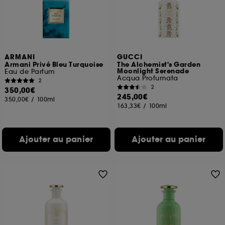
ARMANI
GUCCI
Armani Privé Bleu Turquoise
The Alchemist's Garden
Moonlight Serenade
Eau de Parfum
Acqua Profumata
2
2
350,00€
245,00€
350,00€
/
100ml
163,33€
/
100ml
Ajouter au panier
Ajouter au panier