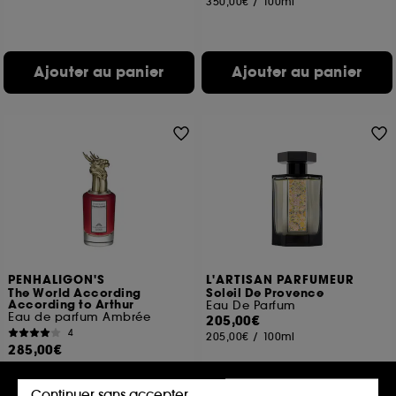
350,00€
/
100ml
Ajouter au panier
Ajouter au panier
PENHALIGON'S
L'ARTISAN PARFUMEUR
The World According
Soleil De Provence
According to Arthur
Eau De Parfum
Eau de parfum Ambrée
205,00€
4
205,00€
/
100ml
285,00€
380,00€
/
100ml
Continuer sans accepter