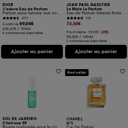
DIOR
JEAN PAUL GAULTIER
J'adore Eau de Parfum
Le Male Le Parfum
Parfum pour femme aux notes solaires et florales
Eau de Parfum Intense Notes de Cardamome, Lavande et Iris
4771
518
89,00€
73,50€
À partir de
296,67€
/
100ml
Prix d'origine : 98,00€
-25%
4 contenances disponibles
98,00€
/
100ml
3 contenances disponibles
Ajouter au panier
Ajouter au panier
Best seller
SOL DE JANEIRO
CHANEL
Cheirosa 39
N°5
Brume parfumée pour le corps et les cheveux
Eau De Parfum