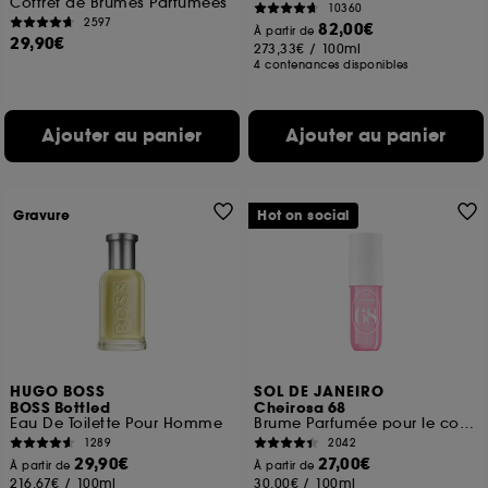
Coffret de Brumes Parfumées
10360
2597
82,00€
À partir de
29,90€
273,33€
/
100ml
4 contenances disponibles
Ajouter au panier
Ajouter au panier
Gravure
Hot on social
HUGO BOSS
SOL DE JANEIRO
BOSS Bottled
Cheirosa 68
Eau De Toilette Pour Homme
Brume Parfumée pour le corps et les cheveux
1289
2042
29,90€
27,00€
À partir de
À partir de
216,67€
/
100ml
30,00€
/
100ml