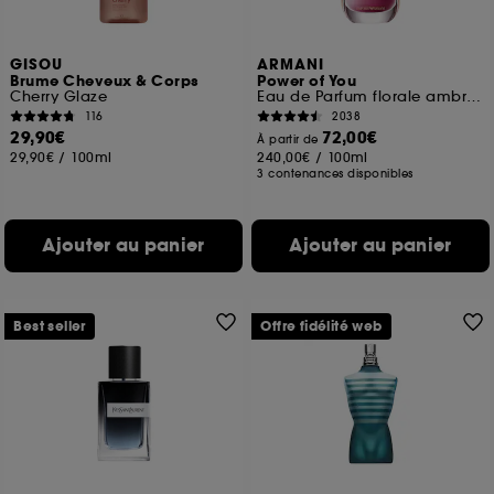
GISOU
ARMANI
Brume Cheveux & Corps
Power of You
Cherry Glaze
Eau de Parfum florale ambrée fruitée pour femme
116
2038
29,90€
72,00€
À partir de
29,90€
/
100ml
240,00€
/
100ml
3 contenances disponibles
Ajouter au panier
Ajouter au panier
Best seller
Offre fidélité web