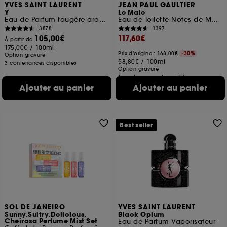
YVES SAINT LAURENT
JEAN PAUL GAULTIER
Y
Le Male
Eau de Parfum fougère aromatique rechargeable pour homme
Eau de Toilette Notes de Menthe, Lavande et Vanille
3878
1397
105,00€
117,60€
À partir de
175,00€
/
100ml
Prix d'origine : 168,00€
-30%
Option gravure
58,80€
/
100ml
3 contenances disponibles
Option gravure
6 contenances disponibles
Ajouter au panier
Ajouter au panier
Best seller
SOL DE JANEIRO
YVES SAINT LAURENT
Sunny.Sultry.Delicious.
Black Opium
Cheirosa Perfume Mist Set
Eau de Parfum Vaporisateur