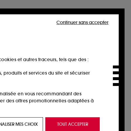
Continuer sans accepter
ookies et autres traceurs, tels que des :
produits et services du site et sécuriser
sonnalisée en vous recommandant des
ser des offres promotionnelles adaptées à
 de vous plaire via des publicités, y compris
NALISER MES CHOIX
TOUT ACCEPTER
e navigation, et de l'historique de vos