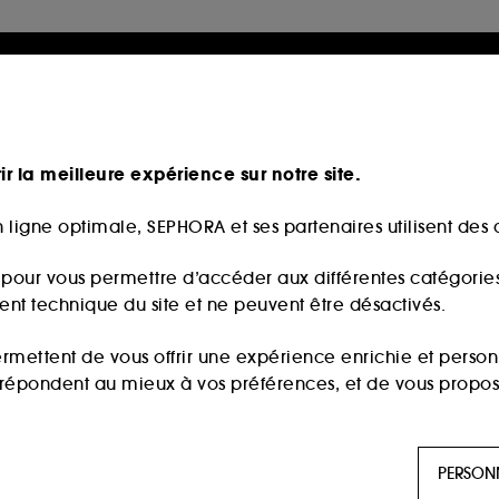
ir la meilleure expérience sur notre site.
 ligne optimale, SEPHORA et ses partenaires utilisent des c
s pour vous permettre d’accéder aux différentes catégories, 
ment technique du site et ne peuvent être désactivés.
ermettent de vous offrir une expérience enrichie et per
i répondent au mieux à vos préférences, et de vous propo
ls sont utilisés pour vous présenter du contenu susceptible
PERSON
aux, sur la base des pages que vous avez consultées, de votr