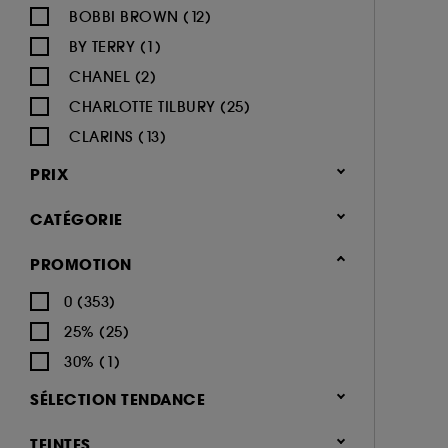
BOBBI BROWN (12)
BY TERRY (1)
CHANEL (2)
CHARLOTTE TILBURY (25)
CLARINS (13)
CLINIQUE (14)
PRIX
DIOR (19)
CATÉGORIE
DIOR BACKSTAGE (1)
ESTÉE LAUDER (4)
Maquillage
PROMOTION
FENTY BEAUTY (9)
Yeux (448)
0 (353)
GIVENCHY (4)
Mascara (164)
25% (25)
GLOSSIER (3)
Palette Yeux (95)
30% (1)
GRANDE COSMETICS (2)
Fards à paupières (152)
SÉLECTION TENDANCE
GUCCI (2)
Eyeliner (69)
Nouveauté (48)
GUERLAIN (9)
TEINTES