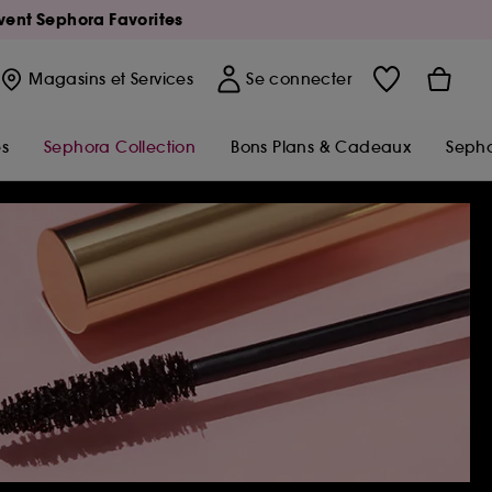
Avent Sephora Favorites
Magasins
et Services
Se connecter
s
Sephora Collection
Bons Plans & Cadeaux
Sepho