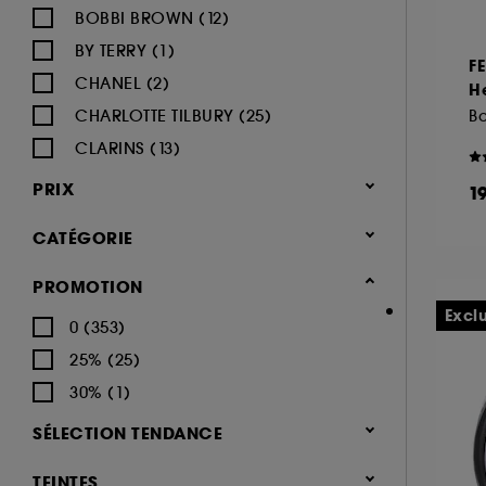
BOBBI BROWN (12)
BY TERRY (1)
F
CHANEL (2)
He
CHARLOTTE TILBURY (25)
CLARINS (13)
CLINIQUE (14)
PRIX
1
DIOR (19)
CATÉGORIE
DIOR BACKSTAGE (1)
ESTÉE LAUDER (4)
Maquillage
PROMOTION
FENTY BEAUTY (9)
Yeux (448)
Excl
0 (353)
GIVENCHY (4)
Mascara (164)
25% (25)
GLOSSIER (3)
Palette Yeux (95)
30% (1)
GRANDE COSMETICS (2)
Fards à paupières (152)
SÉLECTION TENDANCE
GUCCI (2)
Eyeliner (69)
Nouveauté (48)
GUERLAIN (9)
TEINTES