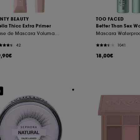
ENTY BEAUTY
TOO FACED
lla Thicc Extra Primer
Better Than Sex W
Base de Mascara Volumatrice
42
1041
9,90€
18,00€
u