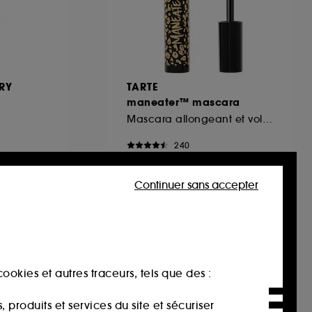
RY
TARTE
maneater™ mascara
Mascara allongeant et volumisant
240
31,00€
Continuer sans accepter
ookies et autres traceurs, tels que des :
produits et services du site et sécuriser