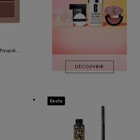
Palette de Fards à Paupières
DÉCOUVRIR
Exclu