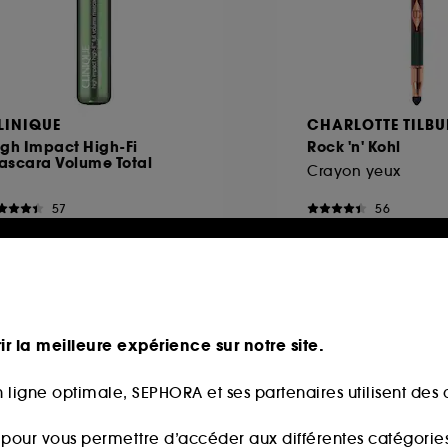
LINIQUE
CHARLOTTE TILBU
igh Impact High-Fi
Rock 'n' Kohl
ascara Volume Total
Crayon yeux
57
56
8,00€
36,00€
ir la meilleure expérience sur notre site.
Nouveauté
 ligne optimale, SEPHORA et ses partenaires utilisent des c
s pour vous permettre d’accéder aux différentes catégories, 