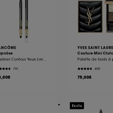
ôt et la lecture de ces traceurs requiert votre accord. V
rsonnaliser mes choix" ci-dessous ou décider de "tout ac
s Cookies, pour les finalités acceptées, avec les données
ur refuser tous les cookies, cliques sur "continuer sans a
tez obtenir plus d'information sur les cookies utilisés,
cliq
ANCÔME
YVES SAINT LAUR
ypnôse
Couture Mini Clut
Eyeliner Contour Yeux Longue Tenue
791
409
8,00€
75,00€
Exclu