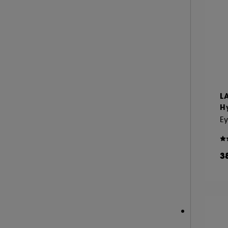
A l'exception des cookies techniques, le dép
le dépôt de ces cookies grâce au bouton "pe
informations de navigation collectées par ce
de votre activité en ligne ou en magasin. Po
de retirer votrte consentement. Si vous souhai
L
H
3