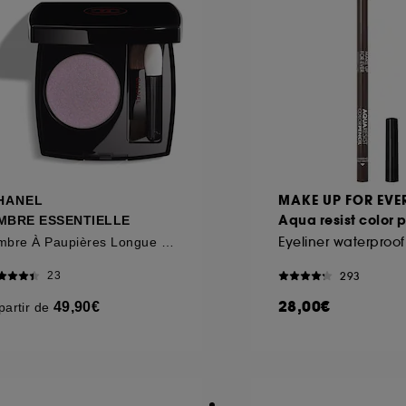
MAKE UP FOR EVE
HANEL
Aqua resist color 
MBRE ESSENTIELLE
Eyeliner waterproof
Ombre À Paupières Longue Tenue Multi-usage
293
23
28,00€
49,90€
partir de