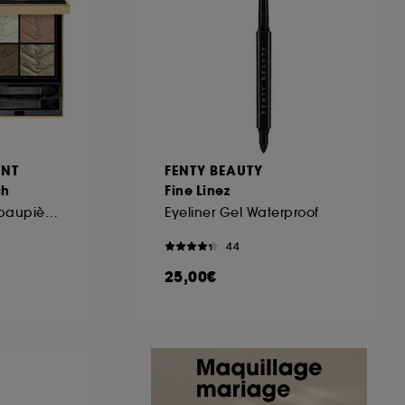
ous pouvez personnaliser vos choix concernant
cepter". Sephora pourra associer les
 personnelles collectées ou générées lors
ccepter". Voous pouvez à tout moment choisir
uez
ici
.
ENT
FENTY BEAUTY
ch
Fine Linez
Palette de fards à paupières
Eyeliner Gel Waterproof
44
25,00€