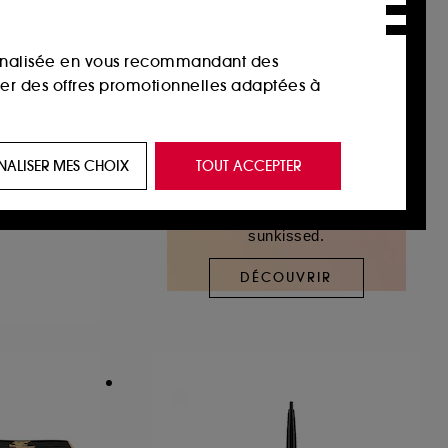
sonnalisée en vous recommandant des
ser des offres promotionnelles adaptées à
 de vous plaire via des publicités, y compris
CS
NALISER MES CHOIX
TOUT ACCEPTER
e navigation, et de l'historique de vos
Eyeliner Gel Waterproof Longue Tenue
Offrez à votre peau un effet
sunkissed.
 de navigation sur notre site afin d’en
DÉCOUVRIR
 les fraudes aux moyens de paiement et les
nctionnalités du site, tel que les cookies
us permettant d’accéder à votre compte lors