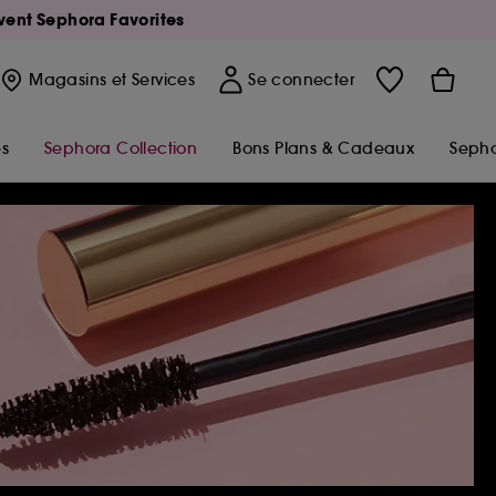
Avent Sephora Favorites
Magasins
et Services
Se connecter
s
Sephora Collection
Bons Plans & Cadeaux
Sepho