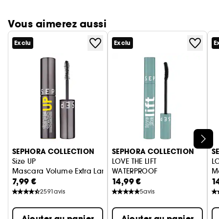
Vous aimerez aussi
Exclu
Exclu
E
Ignorer le carrousel produits
SEPHORA COLLECTION
SEPHORA COLLECTION
S
Size UP
LOVE THE LIFT
LO
Mascara Volume Extra Large Immédiat (Format Voyage)
WATERPROOF
M
7,99 €
14,99 €
1
Mascara courbe instantanée et
2591
avis
5
avis
Ajouter au panier
Ajouter au panier