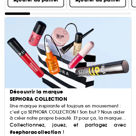
Découvrir la marque
SEPHORA COLLECTION
Une marque inspirante et toujours en mouvement :
c’est ça SEPHORA COLLECTION ! Son but ? Nous aider
à créer notre propre beauté. Et pour ça, la marque
a justement imaginé des centaines de produits : du
Collectionnez, jouez, et partagez avec
maquillage aux soins, du capillaire au parfum, du
#sephoracollection
!