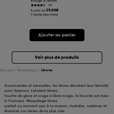
Rouge à lèvres
prolongée vous permettant d’accéder à votre
101
compte lors de votre prochaine visite sur le site
39,90€
À partir de
sans saisir à nouveau votre identifiant et mot de
9 teintes disponibles
passe.
Ajouter au panier
A l'exception des cookies techniques, le dépôt et la
lecture de ces traceurs requiert votre accord. Vous
pouvez personnaliser vos choix concernant le dépôt
de ces cookies grâce au bouton "personnaliser mes
choix" ci-dessous ou décider de "tout accepter".
Voir plus de produits
Sephora pourra associer les informations de
navigation collectées par ces Cookies, pour les
finalités acceptées, avec les données personnelles
Accueil
Maquillage
Lèvres
collectées ou générées lors de votre activité en ligne
ou en magasin. Pour refuser tous les cookies, cliques
sur "continuer sans accepter". Voous pouvez à tout
Gourmandes et sensuelles, les lèvres dévoilent leur féminité
moment choisir de retirer votrte consentement. Si vous
avec Sephora. Exfoliant lèvres,
souhaitez obtenir plus d'information sur les cookies
touche de gloss et rouge à lèvre rouge, la bouche est mise
utilisés,
cliquez
ici
.
à l’honneur. Maquillage lèvres
parfait ou moment spa à la maison, hydratez, sublimez et
illuminez vos lèvres de la plus jolie