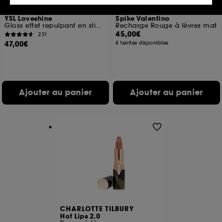
votre profil.
YVES SAINT LAURENT
VALENTINO
YSL Loveshine
Spike Valentino
Cookies réseaux sociaux et publicité :
ils sont
Gloss effet repulpant en stick Edition Limitée
Recharge Rouge à lèvres mat
utilisés pour vous présenter du contenu susceptible
45,00€
231
de vous plaire via des publicités, y compris sur des
47,00€
4 teintes disponibles
sites tiers et sur les réseaux sociaux, sur la base
des pages que vous avez consultées, de votre
navigation, et de l'historique de vos interactions.
Cookies de mesure d’audience :
ils nous
Ajouter au panier
Ajouter au panier
permettent de réaliser des statistiques de
fréquentation et de navigation sur notre site afin
d’en améliorer la performance.
Cookies de sécurisation des paiements en ligne :
ils nous permettent de lutter notamment contre les
fraudes aux moyens de paiement et les
usurpations d’identité.
Cookies fonctionnels :
il s’agit de cookies
permettant l’affichage et/ou la fourniture de
certaines fonctionnalités du site, tel que les
CHARLOTTE TILBURY
cookies d’authentification qui sont utilisés afin de
Hot Lips 2.0
vous faire bénéficier de l’authentification