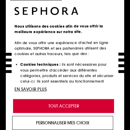
PAT MCGRATH LABS
AVENE
LiquiLUST Divine Rose II
Cold Cream Nutrition
Nous utilisons des cookies afin de vous offrir la
Collection
Stick lèvres nourrissant
meilleure expérience sur notre site.
Rouge à lèvres
38
263
6,50€
Afin de vous offrir une expérience d’achat en ligne
44,00€
optimale, SEPHORA et ses partenaires utilisent des
6 teintes disponibles
cookies et autres traceurs, tels que des :
Cookies techniques :
ils sont nécessaires pour
Ajouter au panier
Ajouter au panier
vous permettre d’accéder aux différentes
catégories, produits et services du site et sécuriser
celui-ci. Ils sont essentiels au fonctionnement
technique du site et ne peuvent être désactivés.
EN SAVOIR PLUS
Cookies de personnalisation :
ils nous permettent
de vous offrir une expérience enrichie et
TOUT ACCEPTER
personnalisée en vous recommandant des
produits, des services et des contenus qui
répondent au mieux à vos préférences, et de vous
PERSONNALISER MES CHOIX
proposer des offres promotionnelles adaptées à