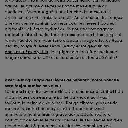
lèvre devient le miroir de notre personnalité. Authentique et
naturel, le
baume à lèvres
est notre meilleur allié au
quotidien. Accompagné d’une touche de mascara, il
assure un look no-makeup parfait. Au quotidien, les rouges
à lèvres crème sont un bonheur pour les lèvres ! Couleur
pigmentée et lèvres hydratées, ils nous accompagnent
partout qu’il soit nude, bois de rose ou corail. Les rouges à
lèvres liquides font vous faire craquer :
rouge à lèvres Huda
Beauty
,
rouge à lèvres Fenty Beauty
et
rouge à lèvres
Anastasia Beverly Hills
, leur pigmentation offre une tenue
longue durée pour affronter la journée en toute sérénite !
Avec le maquillage des lèvres de Sephora, votre bouche
sera toujours mise en valeur
Le maquillage des lèvres reflète votre humeur et embellit de
magnifiques couleurs une partie du visage qu’il vaut
toujours la peine de valoriser ! Rouge vibrant, gloss nude
ou un simple trait de crayon, et la bouche devient
immédiatement attirante grâce aux produits Sephora.
Pour avoir de belles lèvres pulpeuses, le seul secret est d’en
prendre soin ! Sephora sait que les lèvres sont souvent