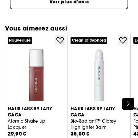
Voir plus d'avis
Vous aimerez aussi
Nouveauté
Clean at Sephora
E
Ignorer le carrousel produits
HAUS LABS BY LADY
HAUS LABS BY LADY
H
GAGA
GAGA
G
Atomic Shake Lip
Bio-Radiant™ Glassy
F
Lacquer
Highlighter Balm
Pi
29,90 €
35,00 €
4
Rouge à Lèvres Fini Laqué
Baume enlumineur visage