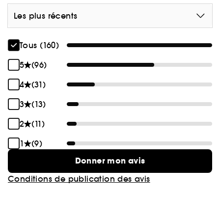
Les plus récents
Tous (160)
5
(96)
4
(31)
3
(13)
2
(11)
1
(9)
Donner mon avis
Conditions de publication des avis