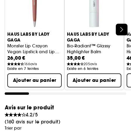
Vegan :
de barbarie :
Des produits sans ingrédient d’origine
-Effet repulpant sans sensation de chaleur après 2
animale.
(1)
semaines d'utilisation continue
-La puissance hybride d'une huile à lèvres, le
Ignorer le carrousel produits
confort d'un baume + la brillance d'un gloss
HAUS LABS BY LADY
HAUS LABS BY LADY
H
GAGA
GAGA
G
-Nourrit + lisse
Monster Lip Crayon
Bio-Radiant™ Glassy
B
-Formule non collante
Vegan Lipstick and Lip
Highlighter Balm
Hi
26,00 €
35,00 €
4
Liner
Crayon à lèvres
Baume enlumineur visage
Po
166
avis
205
avis
Existe en 7 teintes
Existe en 6 teintes
Ex
Ajouter au panier
Ajouter au panier
Avis sur le produit
4.2/5
(160 avis sur le produit)
Trier par