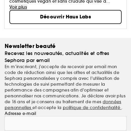
cosmétiques vegan et sans cruauté qui vise à
répandre la bienveillance, la bravoure et la
Voir plus
créativité par le biais d'un maquillage de haute
Découvrir Haus Labs
technologie, à haute pigmentation et de haute
performance pour tous.
Newsletter beauté
Recevez les nouveautés, actualités et offres
Sephora par email
En m’inscrivant, j’accepte de recevoir par email mon
code de réduction ainsi que les offres et actualités de
Sephora personnalisées y compris avec l’utilisation de
technologies de suivi permettant de mesurer la
performance des campagnes afin d'optimiser et
personnaliser nos communications. Je déclare avoir plus
de 16 ans et je consens au traitement de mes
données
personnelles
et accepte la
politique de confidentialité
.
Adresse e-mail