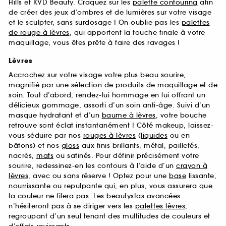
Hills et KVD Beauty. Craquez sur les
palette contouring
afin
de créer des jeux d’ombres et de lumières sur votre visage
et le sculpter, sans surdosage ! On oublie pas les
palettes
de rouge à lèvres
, qui apportent la touche finale à votre
maquillage, vous êtes prête à faire des ravages !
Lèvres
Accrochez sur votre visage votre plus beau sourire,
magnifié par une sélection de produits de maquillage et de
soin. Tout d’abord, rendez-lui hommage en lui offrant un
délicieux gommage, assorti d’un soin anti-âge. Suivi d’un
masque hydratant et d’un
baume à lèvres
, votre bouche
retrouve sont éclat instantanément ! Côté makeup, laissez-
vous séduire par nos
rouges à lèvres
(
liquides
ou en
bâtons) et nos
gloss
aux finis brillants, métal, pailletés,
nacrés,
mats
ou satinés. Pour définir précisément votre
sourire, redessinez-en les contours à l’aide d’un
crayon à
lèvres
, avec ou sans réserve ! Optez pour une
base
lissante,
nourrissante ou repulpante qui, en plus, vous assurera que
la couleur ne filera pas. Les beautystas avancées
n’hésiteront pas à se diriger vers les
palettes lèvres
,
regroupant d’un seul tenant des multitudes de couleurs et