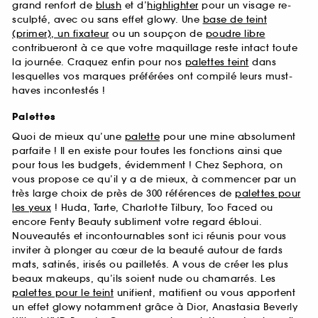
grand renfort de
blush
et d’
highlighter
pour un visage re-
sculpté, avec ou sans effet glowy. Une
base de teint
(primer), un fixateur
ou un soupçon de
poudre libre
contribueront à ce que votre maquillage reste intact toute
la journée. Craquez enfin pour nos
palettes teint
dans
lesquelles vos marques préférées ont compilé leurs must-
haves incontestés !
Palettes
Quoi de mieux qu’une
palette
pour une mine absolument
parfaite ! Il en existe pour toutes les fonctions ainsi que
pour tous les budgets, évidemment ! Chez Sephora, on
vous propose ce qu’il y a de mieux, à commencer par un
très large choix de près de 300 références de
palettes pour
les yeux
! Huda, Tarte, Charlotte Tilbury, Too Faced ou
encore Fenty Beauty subliment votre regard ébloui.
Nouveautés et incontournables sont ici réunis pour vous
inviter à plonger au cœur de la beauté autour de fards
mats, satinés, irisés ou pailletés. A vous de créer les plus
beaux makeups, qu’ils soient nude ou chamarrés. Les
palettes pour le teint
unifient, matifient ou vous apportent
un effet glowy notamment grâce à Dior, Anastasia Beverly