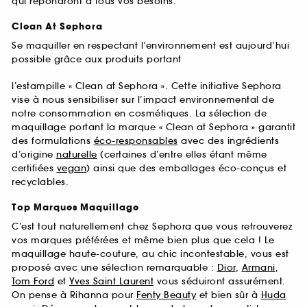
qui répondront à tous vos besoins.
Clean At Sephora
Se maquiller en respectant l’environnement est aujourd’hui
possible grâce aux produits portant
l’estampille « Clean at Sephora ». Cette initiative Sephora
vise à nous sensibiliser sur l’impact environnemental de
notre consommation en cosmétiques. La sélection de
maquillage portant la marque « Clean at Sephora » garantit
des formulations
éco-responsables
avec des ingrédients
d’origine
naturelle
(certaines d’entre elles étant même
certifiées
vegan
) ainsi que des emballages éco-conçus et
recyclables.
Top Marques Maquillage
C’est tout naturellement chez Sephora que vous retrouverez
vos marques préférées et même bien plus que cela ! Le
maquillage haute-couture, au chic incontestable, vous est
proposé avec une sélection remarquable :
Dior
,
Armani
,
Tom Ford
et
Yves Saint Laurent
vous séduiront assurément.
On pense à Rihanna pour
Fenty Beauty
et bien sûr à
Huda