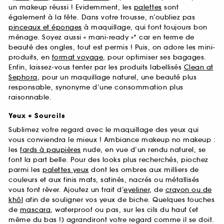
un makeup réussi ! Evidemment, les
palettes
sont
également à la fête. Dans votre trousse, n’oubliez pas
pinceaux et éponges
à maquillage, qui font toujours bon
ménage. Soyez aussi « mani-ready »* car en terme de
beauté des ongles, tout est permis ! Puis, on adore les mini-
produits, en
format voyage
, pour optimiser ses bagages.
Enfin, laissez-vous tenter par les produits labellisés
Clean at
Sephora
, pour un maquillage naturel, une beauté plus
responsable, synonyme d’une consommation plus
raisonnable.
Yeux + Sourcils
Sublimez votre regard avec le maquillage des yeux qui
vous conviendra le mieux ! Ambiance makeup no makeup :
les
fards à paupières
nude, en vue d’un rendu naturel, se
font la part belle. Pour des looks plus recherchés, piochez
parmi les
palettes yeux
dont les ombres aux milliers de
couleurs et aux finis mats, satinés, nacrés ou métallisés
vous font rêver. Ajoutez un trait d’
eyeliner
, de
crayon ou de
khôl
afin de souligner vos yeux de biche. Quelques touches
de
mascara
, waterproof ou pas, sur les cils du haut (et
même du bas !) agrandiront votre regard comme il se doit.