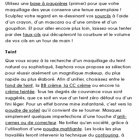
Utilisez une
base à paupières
(primer) pour que votre
maquillage des yeux conserve une tenue exemplaire !
Sculptez votre regard en re-dessinant vos
sourcils
à l’aide
d’un crayon, d’un mascara ou d’une ombre et d’un
goupillon. Et pour aller encore plus loin, laissez-vous tenter
par des
faux-cils
qui décupleront la courbure et le volume
de vos cils en un tour de main !
Teint
Que vous soyez à la recherche d'un maquillage du teint
naturel ou sophistiqué, Sephora vous propose sa sélection
pour réussir aisément un magnifique makeup, du plus
rapide au plus élaboré. Afin d’unifier, choisissez entre le
fond de teint
, la
BB crème, la CC crème
ou encore la
crème teintée
. Tous les degrés de couvrance vous sont
suggérés, que ce soit en vue d’un teint zéro défaut ou d’un
fini léger. Pour un effet bonne mine instantané, c’est vers la
poudre de soleil
qu’il convient de se tourner. Masquez
simplement quelques imperfections d’une touche d’
anti-
cernes ou de correcteur
. Ne brillez qu’en société, grâce à
l’utilisation d’une
poudre matifiante
. Les looks les plus
travaillés feront intervenir la technique du
contouring
, à