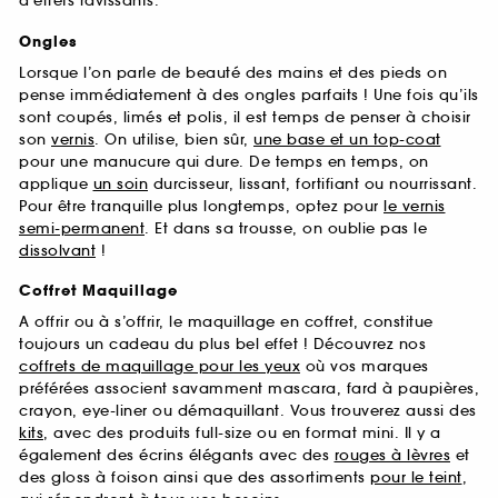
d’effets ravissants.
Ongles
Lorsque l’on parle de beauté des mains et des pieds on
pense immédiatement à des ongles parfaits ! Une fois qu’ils
sont coupés, limés et polis, il est temps de penser à choisir
son
vernis
. On utilise, bien sûr,
une base et un top-coat
pour une manucure qui dure. De temps en temps, on
applique
un soin
durcisseur, lissant, fortifiant ou nourrissant.
Pour être tranquille plus longtemps, optez pour
le vernis
semi-permanent
. Et dans sa trousse, on oublie pas le
dissolvant
!
Coffret Maquillage
A offrir ou à s’offrir, le maquillage en coffret, constitue
toujours un cadeau du plus bel effet ! Découvrez nos
coffrets de maquillage pour les yeux
où vos marques
préférées associent savamment mascara, fard à paupières,
crayon, eye-liner ou démaquillant. Vous trouverez aussi des
kits
, avec des produits full-size ou en format mini. Il y a
également des écrins élégants avec des
rouges à lèvres
et
des gloss à foison ainsi que des assortiments
pour le teint
,