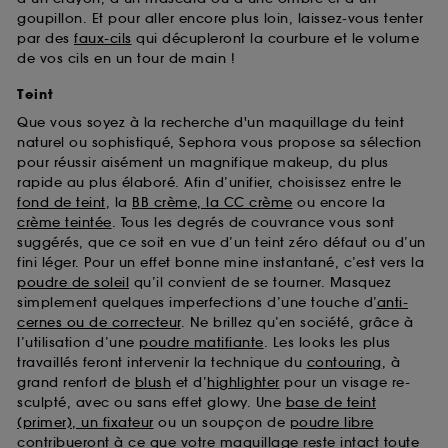
goupillon. Et pour aller encore plus loin, laissez-vous tenter
par des
faux-cils
qui décupleront la courbure et le volume
de vos cils en un tour de main !
Teint
Que vous soyez à la recherche d'un maquillage du teint
naturel ou sophistiqué, Sephora vous propose sa sélection
pour réussir aisément un magnifique makeup, du plus
rapide au plus élaboré. Afin d’unifier, choisissez entre le
fond de teint
, la
BB crème, la CC crème
ou encore la
crème teintée
. Tous les degrés de couvrance vous sont
suggérés, que ce soit en vue d’un teint zéro défaut ou d’un
fini léger. Pour un effet bonne mine instantané, c’est vers la
poudre de soleil
qu’il convient de se tourner. Masquez
simplement quelques imperfections d’une touche d’
anti-
cernes ou de correcteur
. Ne brillez qu’en société, grâce à
l’utilisation d’une
poudre matifiante
. Les looks les plus
travaillés feront intervenir la technique du
contouring
, à
grand renfort de
blush
et d’
highlighter
pour un visage re-
sculpté, avec ou sans effet glowy. Une
base de teint
(primer), un fixateur
ou un soupçon de
poudre libre
contribueront à ce que votre maquillage reste intact toute