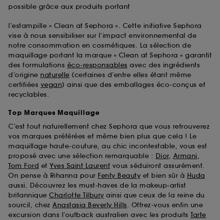
possible grâce aux produits portant
l’estampille « Clean at Sephora ». Cette initiative Sephora
vise à nous sensibiliser sur l’impact environnemental de
notre consommation en cosmétiques. La sélection de
maquillage portant la marque « Clean at Sephora » garantit
des formulations
éco-responsables
avec des ingrédients
d’origine
naturelle
(certaines d’entre elles étant même
certifiées
vegan
) ainsi que des emballages éco-conçus et
recyclables.
Top Marques Maquillage
C’est tout naturellement chez Sephora que vous retrouverez
vos marques préférées et même bien plus que cela ! Le
maquillage haute-couture, au chic incontestable, vous est
proposé avec une sélection remarquable :
Dior
,
Armani
,
Tom Ford
et
Yves Saint Laurent
vous séduiront assurément.
On pense à Rihanna pour
Fenty Beauty
et bien sûr à
Huda
aussi. Découvrez les must-haves de la makeup-artist
britannique
Charlotte Tilbury
ainsi que ceux de la reine du
sourcil, chez
Anastasia Beverly Hills
. Offrez-vous enfin une
excursion dans l’outback australien avec les produits
Tarte