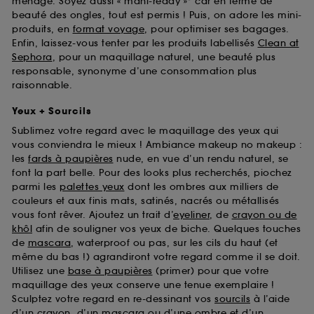
ménage. Soyez aussi « mani-ready »* car en terme de
beauté des ongles, tout est permis ! Puis, on adore les mini-
produits, en
format voyage
, pour optimiser ses bagages.
Enfin, laissez-vous tenter par les produits labellisés
Clean at
Sephora
, pour un maquillage naturel, une beauté plus
responsable, synonyme d’une consommation plus
raisonnable.
Yeux + Sourcils
Sublimez votre regard avec le maquillage des yeux qui
vous conviendra le mieux ! Ambiance makeup no makeup :
les
fards à paupières
nude, en vue d’un rendu naturel, se
font la part belle. Pour des looks plus recherchés, piochez
parmi les
palettes yeux
dont les ombres aux milliers de
couleurs et aux finis mats, satinés, nacrés ou métallisés
vous font rêver. Ajoutez un trait d’
eyeliner
, de
crayon ou de
khôl
afin de souligner vos yeux de biche. Quelques touches
de
mascara
, waterproof ou pas, sur les cils du haut (et
même du bas !) agrandiront votre regard comme il se doit.
Utilisez une
base à paupières
(primer) pour que votre
maquillage des yeux conserve une tenue exemplaire !
Sculptez votre regard en re-dessinant vos
sourcils
à l’aide
d’un crayon, d’un mascara ou d’une ombre et d’un