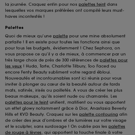
la journée. Craquez enfin pour nos
palettes teint
dans
lesquelles vos marques préférées ont compilé leurs must-
haves incontestés !
Palettes
Quoi de mieux qu’une
palette
pour une mine absolument
parfaite ! Il en existe pour toutes les fonctions ainsi que
pour tous les budgets, évidemment ! Chez Sephora, on
vous propose ce qu’il y a de mieux, à commencer par un
très large choix de près de 300 références de
palettes pour
les yeux
! Huda, Tarte, Charlotte Tilbury, Too Faced ou
encore Fenty Beauty subliment votre regard ébloui.
Nouveautés et incontournables sont ici réunis pour vous
inviter à plonger au cœur de la beauté autour de fards
mats, satinés, irisés ou pailletés. A vous de créer les plus
beaux makeups, qu’ils soient nude ou chamarrés. Les
palettes pour le teint
unifient, matifient ou vous apportent
un effet glowy notamment grâce à Dior, Anastasia Beverly
Hills et KVD Beauty. Craquez sur les
palette contouring
afin
de créer des jeux d’ombres et de lumières sur votre visage
et le sculpter, sans surdosage ! On oublie pas les
palettes
de rouge à lèvres
, qui apportent la touche finale à votre