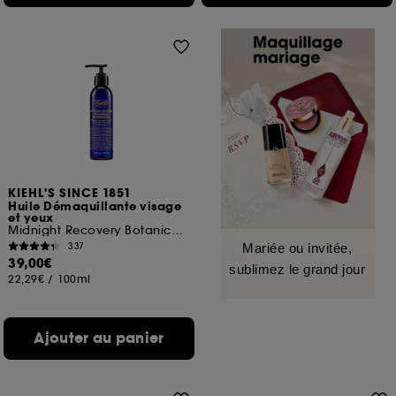
KIEHL'S SINCE 1851
Huile Démaquillante visage
et yeux
Midnight Recovery Botanical Cleansing Oil
337
Mariée ou invitée,
39,00€
sublimez le grand jour
22,29€
/
100ml
Ajouter au panier