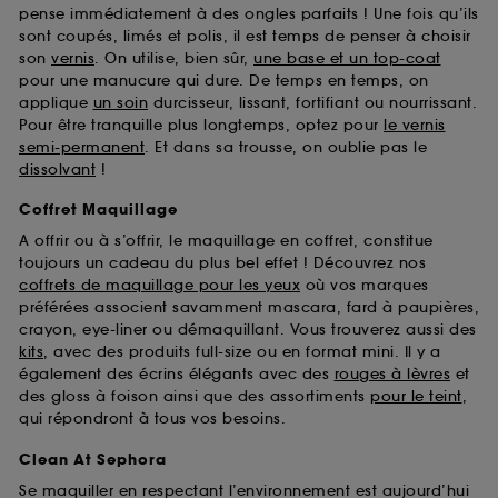
pense immédiatement à des ongles parfaits ! Une fois qu’ils
sont coupés, limés et polis, il est temps de penser à choisir
son
vernis
. On utilise, bien sûr,
une base et un top-coat
pour une manucure qui dure. De temps en temps, on
applique
un soin
durcisseur, lissant, fortifiant ou nourrissant.
Pour être tranquille plus longtemps, optez pour
le vernis
semi-permanent
. Et dans sa trousse, on oublie pas le
dissolvant
!
Coffret Maquillage
A offrir ou à s’offrir, le maquillage en coffret, constitue
toujours un cadeau du plus bel effet ! Découvrez nos
coffrets de maquillage pour les yeux
où vos marques
préférées associent savamment mascara, fard à paupières,
crayon, eye-liner ou démaquillant. Vous trouverez aussi des
kits
, avec des produits full-size ou en format mini. Il y a
également des écrins élégants avec des
rouges à lèvres
et
des gloss à foison ainsi que des assortiments
pour le teint
,
qui répondront à tous vos besoins.
Clean At Sephora
Se maquiller en respectant l’environnement est aujourd’hui