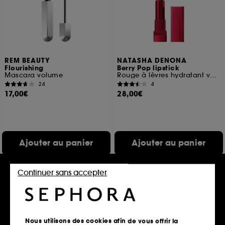
REM BEAUTY
NATASHA DENONA
Flourishing
Berry Pop lipstick
Mascara volume
Rouge à lèvres hydratant voluptueux et crémeux
24
4
17,00€
28,00€
Ajouter au panier
Ajouter au panier
Continuer sans accepter
Exclu
Nous utilisons des cookies afin de vous offrir la