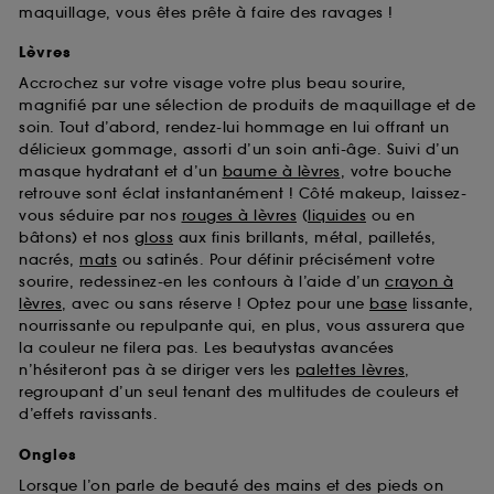
maquillage, vous êtes prête à faire des ravages !
Lèvres
Accrochez sur votre visage votre plus beau sourire,
magnifié par une sélection de produits de maquillage et de
soin. Tout d’abord, rendez-lui hommage en lui offrant un
délicieux gommage, assorti d’un soin anti-âge. Suivi d’un
masque hydratant et d’un
baume à lèvres
, votre bouche
retrouve sont éclat instantanément ! Côté makeup, laissez-
vous séduire par nos
rouges à lèvres
(
liquides
ou en
bâtons) et nos
gloss
aux finis brillants, métal, pailletés,
nacrés,
mats
ou satinés. Pour définir précisément votre
sourire, redessinez-en les contours à l’aide d’un
crayon à
lèvres
, avec ou sans réserve ! Optez pour une
base
lissante,
nourrissante ou repulpante qui, en plus, vous assurera que
la couleur ne filera pas. Les beautystas avancées
n’hésiteront pas à se diriger vers les
palettes lèvres
,
regroupant d’un seul tenant des multitudes de couleurs et
d’effets ravissants.
Ongles
Lorsque l’on parle de beauté des mains et des pieds on