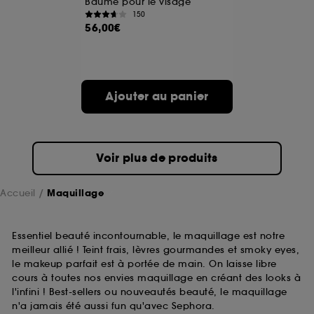
Baume pour le visage
150
56,00€
A l'exception des cookies techniques, le dépôt et la
lecture de ces traceurs requiert votre accord. Vous
pouvez personnaliser vos choix concernant le dépôt
de ces cookies grâce au bouton "personnaliser mes
choix" ci-dessous ou décider de "tout accepter".
Ajouter au panier
Sephora pourra associer les informations de
navigation collectées par ces Cookies, pour les
finalités acceptées, avec les données personnelles
collectées ou générées lors de votre activité en ligne
ou en magasin. Pour refuser tous les cookies, cliques
Voir plus de produits
sur "continuer sans accepter". Voous pouvez à tout
moment choisir de retirer votrte consentement. Si vous
souhaitez obtenir plus d'information sur les cookies
Accueil
Maquillage
utilisés,
cliquez
ici
.
Essentiel beauté incontournable, le maquillage est notre
meilleur allié ! Teint frais, lèvres gourmandes et smoky eyes,
le makeup parfait est à portée de main. On laisse libre
cours à toutes nos envies maquillage en créant des looks à
l'infini ! Best-sellers ou nouveautés beauté, le maquillage
n'a jamais été aussi fun qu'avec Sephora.