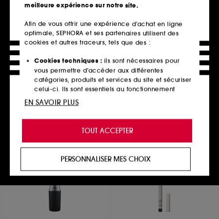
meilleure expérience sur notre site.
Afin de vous offrir une expérience d’achat en ligne
optimale, SEPHORA et ses partenaires utilisent des
BY TERRY
PAT MCGRATH LABS
Hyaluronic Serum
FetishEyes™
cookies et autres traceurs, tels que des :
Concealer
Mascara
Anti-cerne
1055
Cookies techniques :
ils sont nécessaires pour
93
43,00€
vous permettre d’accéder aux différentes
44,00€
catégories, produits et services du site et sécuriser
2 teintes disponibles
celui-ci. Ils sont essentiels au fonctionnement
technique du site et ne peuvent être désactivés.
EN SAVOIR PLUS
Ajouter au panier
Ajouter au panier
Cookies de personnalisation :
ils nous permettent
de vous offrir une expérience enrichie et
TOUT ACCEPTER
personnalisée en vous recommandant des
produits, des services et des contenus qui
Clean at Sephora
répondent au mieux à vos préférences, et de vous
PERSONNALISER MES CHOIX
proposer des offres promotionnelles adaptées à
votre profil.
Cookies réseaux sociaux et publicité :
ils sont
utilisés pour vous présenter du contenu susceptible
de vous plaire via des publicités, y compris sur des
sites tiers et sur les réseaux sociaux, sur la base