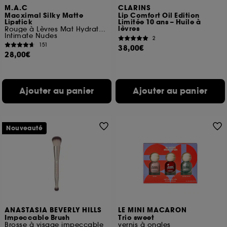
M.A.C
CLARINS
Macximal Silky Matte
Lip Comfort Oil Edition
Lipstick
Limitée 10 ans – Huile à
lèvres
Rouge à Lèvres Mat Hydratant
Intimate Nudes
2
151
38,00€
28,00€
Ajouter au panier
Ajouter au panier
Nouveauté
ANASTASIA BEVERLY HILLS
LE MINI MACARON
Impeccable Brush
Trio sweet
Brosse à visage impeccable
vernis à ongles