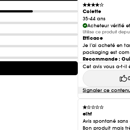
Colette
35-44 ans
Acheteur vérifié 
Utilise ce produit depu
Efficace
Je l’ai acheté en ta
packaging est compa
Recommande : Ou
Cet avis vous a-t-il 
Signaler ce conten
elhf
Avis spontané sans
Bon produit mais trè