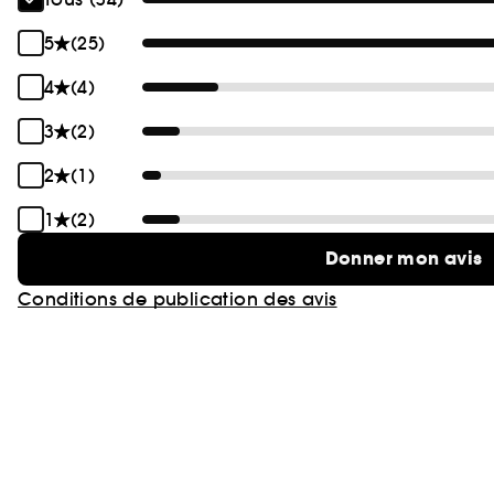
5
(25)
4
(4)
3
(2)
2
(1)
1
(2)
Donner mon avis
Conditions de publication des avis