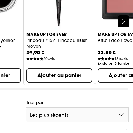
poids supplémentaire.
MAKE UP FOR EVER
MAKE UP FOR EV
Eyeliner
Pinceau #152- Pinceau Blush
Artist Face Powd
e
Moyen
39,90 €
33,50 €
20
avis
186
avis
Existe en 6 teintes
nier
Ajouter au panier
Ajouter a
Trier par
Les plus récents