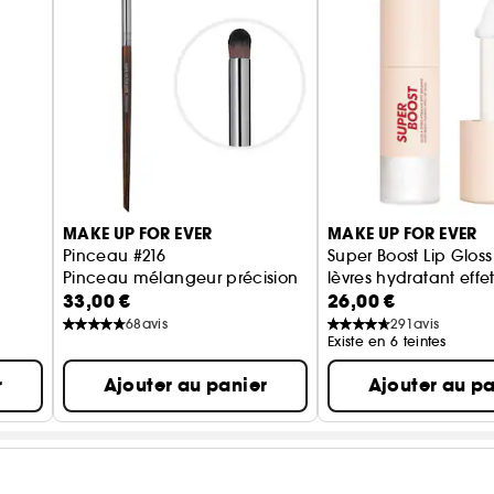
MAKE UP FOR EVER
MAKE UP FOR EVER
Pinceau #216
Super Boost Lip Gloss
Pinceau mélangeur précision
lèvres hydratant effe
33,00 €
26,00 €
repulpant
68
avis
291
avis
Existe en 6 teintes
r
Ajouter au panier
Ajouter au pa