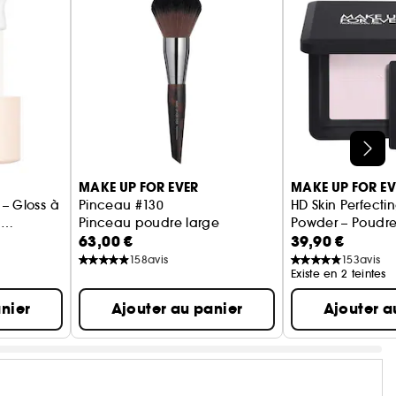
MAKE UP FOR EVER
MAKE UP FOR EV
 – Gloss à
Pinceau #130
HD Skin Perfecti
t
Pinceau poudre large
Powder – Poudre
63,00 €
39,90 €
floutante imperc
158
avis
153
avis
Existe en 2 teintes
nier
Ajouter au panier
Ajouter a