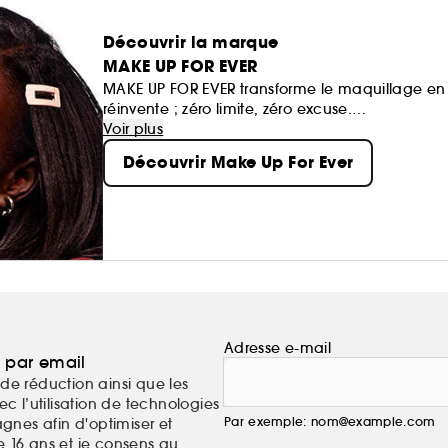
Découvrir la marque
MAKE UP FOR EVER
MAKE UP FOR EVER transforme le maquillage en 
réinvente ; zéro limite, zéro excuse.
Ses formules haute performance suivent le rythme
Voir plus
Découvrir Make Up For Ever
Adresse e-mail
a par email
de réduction ainsi que les
c l’utilisation de technologies
Par exemple: nom@example.com
nes afin d'optimiser et
e 16 ans et je consens au