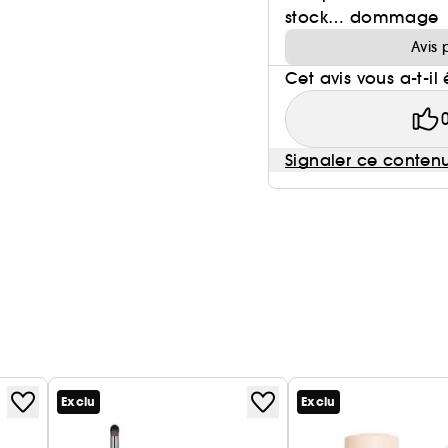
stock… dommage
Avis 
Cet avis vous a-t-il 
Signaler ce conten
Exclu
Exclu