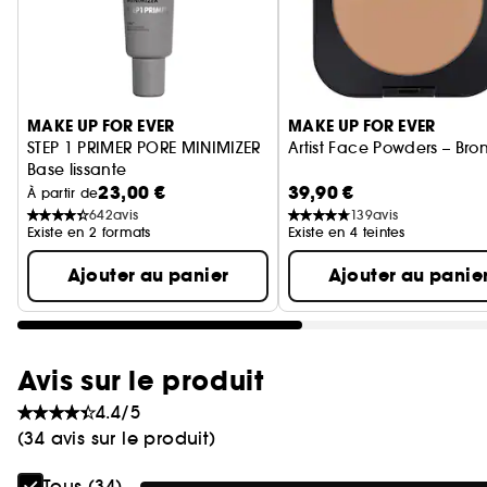
Ignorer le carrousel produits
MAKE UP FOR EVER
MAKE UP FOR EVER
STEP 1 PRIMER PORE MINIMIZER
Artist Face Powders – Bro
Base lissante
23,00 €
39,90 €
À partir de
642
avis
139
avis
Existe en 2 formats
Existe en 4 teintes
Ajouter au panier
Ajouter au panie
Avis sur le produit
4.4/5
(34 avis sur le produit)
Tous (34)