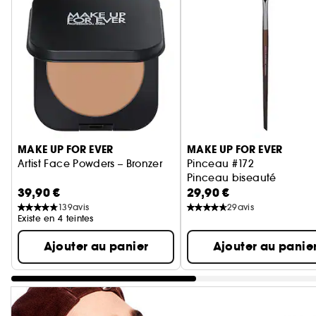
Ignorer le carrousel produits
MAKE UP FOR EVER
MAKE UP FOR EVER
Artist Face Powders – Bronzer
Pinceau #172
Pinceau biseauté
39,90 €
29,90 €
139
avis
29
avis
Existe en 4 teintes
Ajouter au panier
Ajouter au panie