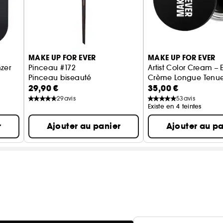
Il n'y a pas d'aimant, pas de miroir : donc pas de 
MAKE UP FOR EVER
MAKE UP FOR EVER
nzer
Pinceau #172
Artist Color Cream – 
Pinceau biseauté
Crème Longue Tenu
29,90 €
35,00 €
29
avis
53
avis
Existe en 4 teintes
r
Ajouter au panier
Ajouter au pa