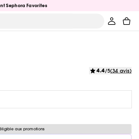
ent Sephora Favorites
4.4
/5
(34 avis)
éligible aux promotions