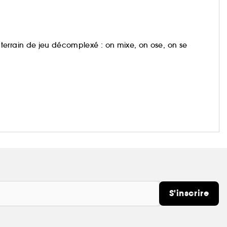
terrain de jeu décomplexé : on mixe, on ose, on se
 et subliment toutes les carnations, quoi qu’il arrive.
S'inscrire