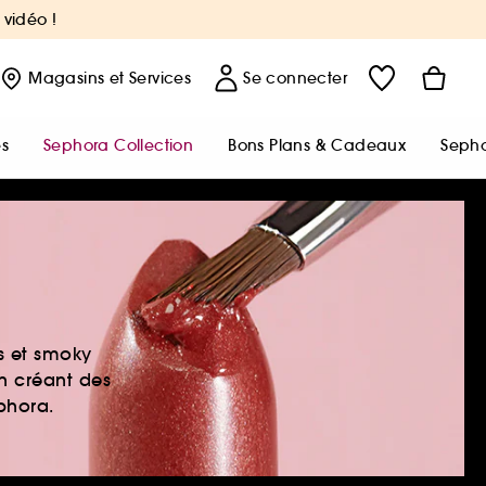
 vidéo !
Magasins
et Services
Se connecter
s
Sephora Collection
Bons Plans & Cadeaux
Sepho
es et smoky
en créant des
ephora.