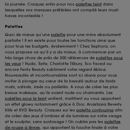
la journée. Craquez enfin pour nos
palettes teint
dans
lesquelles vos marques préférées ont compilé leurs must-
haves incontestés !
Palettes
Quoi de mieux qu’une
palette
pour une mine absolument
parfaite ! Il en existe pour toutes les fonctions ainsi que
pour tous les budgets, évidemment ! Chez Sephora, on
vous propose ce qu’il y a de mieux, à commencer par un
très large choix de près de 300 références de
palettes pour
les yeux
! Huda, Tarte, Charlotte Tilbury, Too Faced ou
encore Fenty Beauty subliment votre regard ébloui.
Nouveautés et incontournables sont ici réunis pour vous
inviter à plonger au cœur de la beauté autour de fards
mats, satinés, irisés ou pailletés. A vous de créer les plus
beaux makeups, qu’ils soient nude ou chamarrés. Les
palettes pour le teint
unifient, matifient ou vous apportent
un effet glowy notamment grâce à Dior, Anastasia Beverly
Hills et KVD Beauty. Craquez sur les
palette contouring
afin
de créer des jeux d’ombres et de lumières sur votre visage
et le sculpter, sans surdosage ! On oublie pas les
palettes
de rouge à lèvres
, qui apportent la touche finale à votre