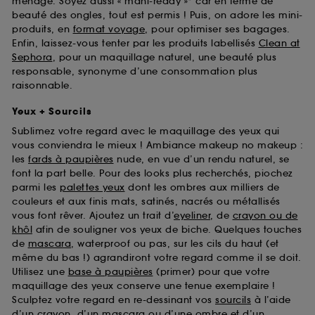
ménage. Soyez aussi « mani-ready »* car en terme de
beauté des ongles, tout est permis ! Puis, on adore les mini-
produits, en
format voyage
, pour optimiser ses bagages.
Enfin, laissez-vous tenter par les produits labellisés
Clean at
Sephora
, pour un maquillage naturel, une beauté plus
responsable, synonyme d’une consommation plus
raisonnable.
Yeux + Sourcils
Sublimez votre regard avec le maquillage des yeux qui
vous conviendra le mieux ! Ambiance makeup no makeup :
les
fards à paupières
nude, en vue d’un rendu naturel, se
font la part belle. Pour des looks plus recherchés, piochez
parmi les
palettes yeux
dont les ombres aux milliers de
couleurs et aux finis mats, satinés, nacrés ou métallisés
vous font rêver. Ajoutez un trait d’
eyeliner
, de
crayon ou de
khôl
afin de souligner vos yeux de biche. Quelques touches
de
mascara
, waterproof ou pas, sur les cils du haut (et
même du bas !) agrandiront votre regard comme il se doit.
Utilisez une
base à paupières
(primer) pour que votre
maquillage des yeux conserve une tenue exemplaire !
Sculptez votre regard en re-dessinant vos
sourcils
à l’aide
d’un crayon, d’un mascara ou d’une ombre et d’un