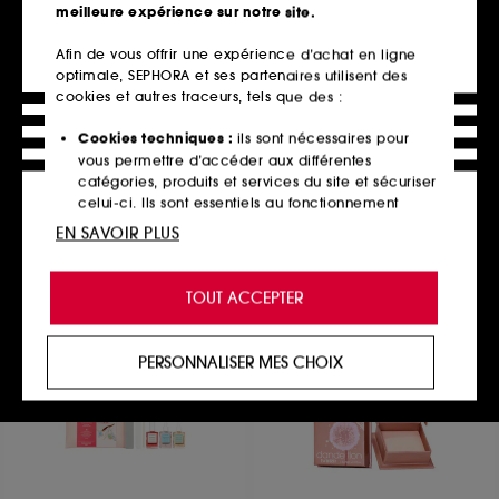
meilleure expérience sur notre site.
Afin de vous offrir une expérience d’achat en ligne
optimale, SEPHORA et ses partenaires utilisent des
CLARINS
LANCÔME
Crayon Khôl
Artliner
cookies et autres traceurs, tels que des :
Eyeliner fluide, tracé dense et pinceau mousse
43
1557
Cookies techniques :
ils sont nécessaires pour
31,00€
49,90€
vous permettre d’accéder aux différentes
catégories, produits et services du site et sécuriser
celui-ci. Ils sont essentiels au fonctionnement
technique du site et ne peuvent être désactivés.
EN SAVOIR PLUS
Ajouter au panier
Ajouter au panier
Cookies de personnalisation :
ils nous permettent
de vous offrir une expérience enrichie et
TOUT ACCEPTER
personnalisée en vous recommandant des
produits, des services et des contenus qui
Offre fidélité web
répondent au mieux à vos préférences, et de vous
PERSONNALISER MES CHOIX
proposer des offres promotionnelles adaptées à
votre profil.
Cookies réseaux sociaux et publicité :
ils sont
utilisés pour vous présenter du contenu susceptible
de vous plaire via des publicités, y compris sur des
sites tiers et sur les réseaux sociaux, sur la base