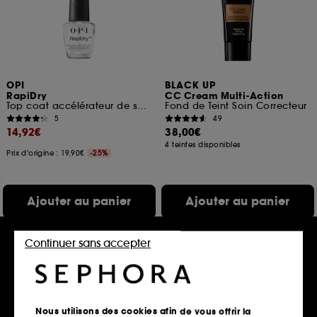
OPI
BLACK UP
RapiDry
CC Cream Multi-Action
Top coat accélérateur de séchage tenue et brillance jusqu'à 7 jours
Fond de Teint Soin Correcteur
5
49
14,92€
38,00€
4 teintes disponibles
Prix d'origine : 19,90€
-25%
Ajouter au panier
Ajouter au panier
Continuer sans accepter
Nous utilisons des cookies afin de vous offrir la