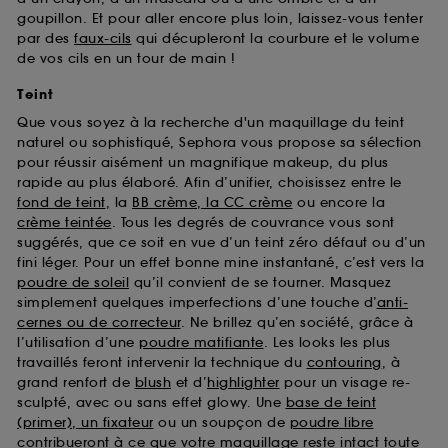
goupillon. Et pour aller encore plus loin, laissez-vous tenter
par des
faux-cils
qui décupleront la courbure et le volume
de vos cils en un tour de main !
Teint
Que vous soyez à la recherche d'un maquillage du teint
naturel ou sophistiqué, Sephora vous propose sa sélection
pour réussir aisément un magnifique makeup, du plus
rapide au plus élaboré. Afin d’unifier, choisissez entre le
fond de teint
, la
BB crème, la CC crème
ou encore la
crème teintée
. Tous les degrés de couvrance vous sont
suggérés, que ce soit en vue d’un teint zéro défaut ou d’un
fini léger. Pour un effet bonne mine instantané, c’est vers la
poudre de soleil
qu’il convient de se tourner. Masquez
simplement quelques imperfections d’une touche d’
anti-
cernes ou de correcteur
. Ne brillez qu’en société, grâce à
l’utilisation d’une
poudre matifiante
. Les looks les plus
travaillés feront intervenir la technique du
contouring
, à
grand renfort de
blush
et d’
highlighter
pour un visage re-
sculpté, avec ou sans effet glowy. Une
base de teint
(primer), un fixateur
ou un soupçon de
poudre libre
contribueront à ce que votre maquillage reste intact toute