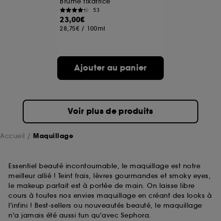
Brume fixatrice
53
23,00€
A l'exception des cookies techniques, le dépôt et la
28,75€
/
100ml
lecture de ces traceurs requiert votre accord. Vous
pouvez personnaliser vos choix concernant le dépôt
de ces cookies grâce au bouton "personnaliser mes
choix" ci-dessous ou décider de "tout accepter".
Ajouter au panier
Sephora pourra associer les informations de
navigation collectées par ces Cookies, pour les
finalités acceptées, avec les données personnelles
collectées ou générées lors de votre activité en ligne
ou en magasin. Pour refuser tous les cookies, cliques
Voir plus de produits
sur "continuer sans accepter". Voous pouvez à tout
moment choisir de retirer votrte consentement. Si vous
souhaitez obtenir plus d'information sur les cookies
Accueil
Maquillage
utilisés,
cliquez
ici
.
Essentiel beauté incontournable, le maquillage est notre
meilleur allié ! Teint frais, lèvres gourmandes et smoky eyes,
le makeup parfait est à portée de main. On laisse libre
cours à toutes nos envies maquillage en créant des looks à
l'infini ! Best-sellers ou nouveautés beauté, le maquillage
n'a jamais été aussi fun qu'avec Sephora.