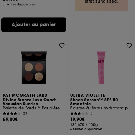
effet sunkissed.
3 teintes disponibles
Ajouter au panier
PAT MCGRATH LABS
ULTRA VIOLETTE
Divine Bronze Luxe Quad:
Sheen Screen™ SPF 50
Venusian Sunrise
Smoothie
Palette de Fards à Paupière
Baume à lèvres hydratant protection solaire
23
8
69,00€
19,90€
132,67€
/
100g
6 teintes disponibles