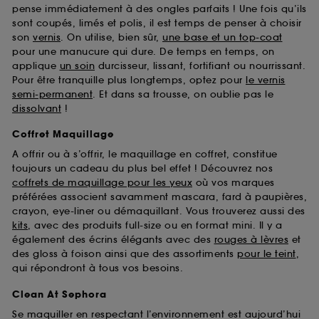
pense immédiatement à des ongles parfaits ! Une fois qu’ils
sont coupés, limés et polis, il est temps de penser à choisir
son
vernis
. On utilise, bien sûr,
une base et un top-coat
pour une manucure qui dure. De temps en temps, on
applique
un soin
durcisseur, lissant, fortifiant ou nourrissant.
Pour être tranquille plus longtemps, optez pour
le vernis
semi-permanent
. Et dans sa trousse, on oublie pas le
dissolvant
!
Coffret Maquillage
A offrir ou à s’offrir, le maquillage en coffret, constitue
toujours un cadeau du plus bel effet ! Découvrez nos
coffrets de maquillage pour les yeux
où vos marques
préférées associent savamment mascara, fard à paupières,
crayon, eye-liner ou démaquillant. Vous trouverez aussi des
kits
, avec des produits full-size ou en format mini. Il y a
également des écrins élégants avec des
rouges à lèvres
et
des gloss à foison ainsi que des assortiments
pour le teint
,
qui répondront à tous vos besoins.
Clean At Sephora
Se maquiller en respectant l’environnement est aujourd’hui