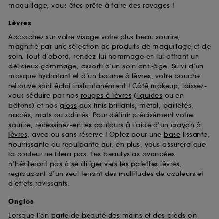
maquillage, vous êtes prête à faire des ravages !
Lèvres
Accrochez sur votre visage votre plus beau sourire,
magnifié par une sélection de produits de maquillage et de
soin. Tout d’abord, rendez-lui hommage en lui offrant un
délicieux gommage, assorti d’un soin anti-âge. Suivi d’un
masque hydratant et d’un
baume à lèvres
, votre bouche
retrouve sont éclat instantanément ! Côté makeup, laissez-
vous séduire par nos
rouges à lèvres
(
liquides
ou en
bâtons) et nos
gloss
aux finis brillants, métal, pailletés,
nacrés,
mats
ou satinés. Pour définir précisément votre
sourire, redessinez-en les contours à l’aide d’un
crayon à
lèvres
, avec ou sans réserve ! Optez pour une
base
lissante,
nourrissante ou repulpante qui, en plus, vous assurera que
la couleur ne filera pas. Les beautystas avancées
n’hésiteront pas à se diriger vers les
palettes lèvres
,
regroupant d’un seul tenant des multitudes de couleurs et
d’effets ravissants.
Ongles
Lorsque l’on parle de beauté des mains et des pieds on