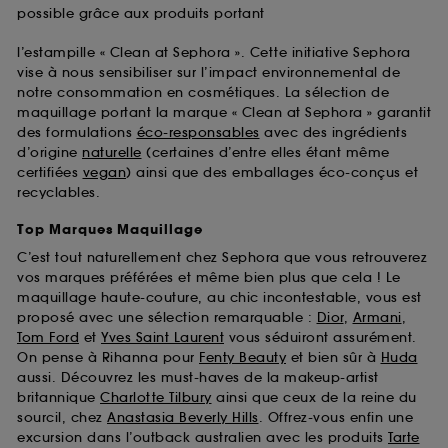
possible grâce aux produits portant
l’estampille « Clean at Sephora ». Cette initiative Sephora
vise à nous sensibiliser sur l’impact environnemental de
notre consommation en cosmétiques. La sélection de
maquillage portant la marque « Clean at Sephora » garantit
des formulations
éco-responsables
avec des ingrédients
d’origine
naturelle
(certaines d’entre elles étant même
certifiées
vegan
) ainsi que des emballages éco-conçus et
recyclables.
Top Marques Maquillage
C’est tout naturellement chez Sephora que vous retrouverez
vos marques préférées et même bien plus que cela ! Le
maquillage haute-couture, au chic incontestable, vous est
proposé avec une sélection remarquable :
Dior
,
Armani
,
Tom Ford
et
Yves Saint Laurent
vous séduiront assurément.
On pense à Rihanna pour
Fenty Beauty
et bien sûr à
Huda
aussi. Découvrez les must-haves de la makeup-artist
britannique
Charlotte Tilbury
ainsi que ceux de la reine du
sourcil, chez
Anastasia Beverly Hills
. Offrez-vous enfin une
excursion dans l’outback australien avec les produits
Tarte