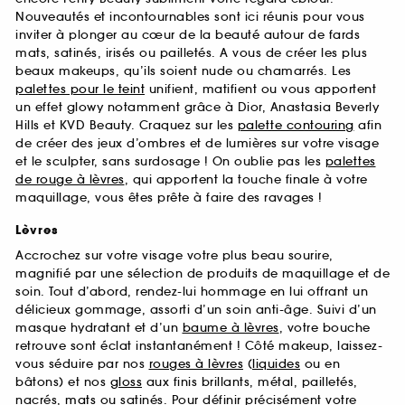
Nouveautés et incontournables sont ici réunis pour vous
inviter à plonger au cœur de la beauté autour de fards
mats, satinés, irisés ou pailletés. A vous de créer les plus
beaux makeups, qu’ils soient nude ou chamarrés. Les
palettes pour le teint
unifient, matifient ou vous apportent
un effet glowy notamment grâce à Dior, Anastasia Beverly
Hills et KVD Beauty. Craquez sur les
palette contouring
afin
de créer des jeux d’ombres et de lumières sur votre visage
et le sculpter, sans surdosage ! On oublie pas les
palettes
de rouge à lèvres
, qui apportent la touche finale à votre
maquillage, vous êtes prête à faire des ravages !
Lèvres
Accrochez sur votre visage votre plus beau sourire,
magnifié par une sélection de produits de maquillage et de
soin. Tout d’abord, rendez-lui hommage en lui offrant un
délicieux gommage, assorti d’un soin anti-âge. Suivi d’un
masque hydratant et d’un
baume à lèvres
, votre bouche
retrouve sont éclat instantanément ! Côté makeup, laissez-
vous séduire par nos
rouges à lèvres
(
liquides
ou en
bâtons) et nos
gloss
aux finis brillants, métal, pailletés,
nacrés,
mats
ou satinés. Pour définir précisément votre