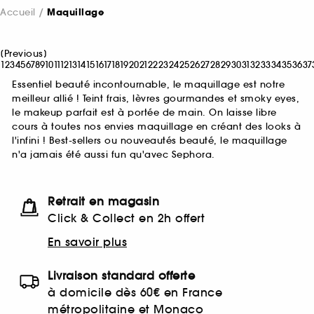
Accueil
Maquillage
[
Previous
]
1
2
3
4
5
6
7
8
9
10
11
12
13
14
15
16
17
18
19
20
21
22
23
24
25
26
27
28
29
30
31
32
33
34
35
36
37
Essentiel beauté incontournable, le maquillage est notre
meilleur allié ! Teint frais, lèvres gourmandes et smoky eyes,
le makeup parfait est à portée de main. On laisse libre
cours à toutes nos envies maquillage en créant des looks à
l'infini ! Best-sellers ou nouveautés beauté, le maquillage
n'a jamais été aussi fun qu'avec Sephora.
Retrait en magasin
Click & Collect en 2h offert
En savoir plus
Livraison standard offerte
à domicile dès 60€ en France
métropolitaine et Monaco