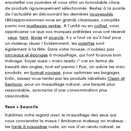
ensoleiller vos journées et vous offrir un formidable choix
de produits rigoureusement sélectionnés. Restez à la pointe
de l’actualité en découvrant les dernières
nouveautés
.
(Ré)approvisionnez-vous en grands classiques, compilés
parmi nos
meilleures ventes
. A l’unité ou en
coffret
, vous
apprécierez ce que vos marques préférées vous ont réservé
:
yeux
,
teint
,
lèvres
et
sourcils
, il y a tout ce qu’il faut pour
un makeup réussi ! Evidemment, les
palettes
sont
également à la fête. Dans votre trousse, n’oubliez pas
pinceaux et éponges
à maquillage, qui font toujours bon
ménage. Soyez aussi « mani-ready »* car en terme de
beauté des ongles, tout est permis ! Puis, on adore les mini-
produits, en
format voyage
, pour optimiser ses bagages.
Enfin, laissez-vous tenter par les produits labellisés
Clean at
Sephora
, pour un maquillage naturel, une beauté plus
responsable, synonyme d’une consommation plus
raisonnable.
Yeux + Sourcils
Sublimez votre regard avec le maquillage des yeux qui
vous conviendra le mieux ! Ambiance makeup no makeup :
les
fards à paupières
nude, en vue d’un rendu naturel, se