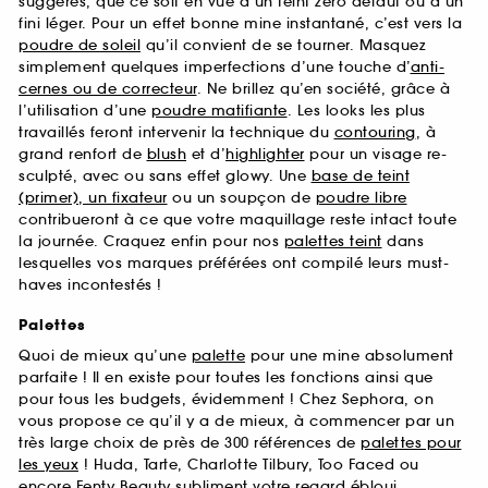
suggérés, que ce soit en vue d’un teint zéro défaut ou d’un
fini léger. Pour un effet bonne mine instantané, c’est vers la
poudre de soleil
qu’il convient de se tourner. Masquez
simplement quelques imperfections d’une touche d’
anti-
cernes ou de correcteur
. Ne brillez qu’en société, grâce à
l’utilisation d’une
poudre matifiante
. Les looks les plus
travaillés feront intervenir la technique du
contouring
, à
grand renfort de
blush
et d’
highlighter
pour un visage re-
sculpté, avec ou sans effet glowy. Une
base de teint
(primer), un fixateur
ou un soupçon de
poudre libre
contribueront à ce que votre maquillage reste intact toute
la journée. Craquez enfin pour nos
palettes teint
dans
lesquelles vos marques préférées ont compilé leurs must-
haves incontestés !
Palettes
Quoi de mieux qu’une
palette
pour une mine absolument
parfaite ! Il en existe pour toutes les fonctions ainsi que
pour tous les budgets, évidemment ! Chez Sephora, on
vous propose ce qu’il y a de mieux, à commencer par un
très large choix de près de 300 références de
palettes pour
les yeux
! Huda, Tarte, Charlotte Tilbury, Too Faced ou
encore Fenty Beauty subliment votre regard ébloui.