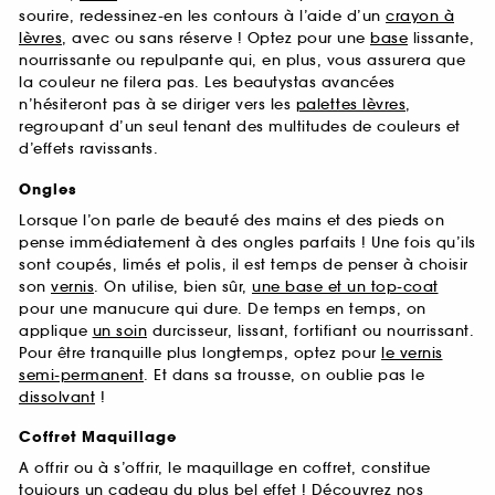
sourire, redessinez-en les contours à l’aide d’un
crayon à
lèvres
, avec ou sans réserve ! Optez pour une
base
lissante,
nourrissante ou repulpante qui, en plus, vous assurera que
la couleur ne filera pas. Les beautystas avancées
n’hésiteront pas à se diriger vers les
palettes lèvres
,
regroupant d’un seul tenant des multitudes de couleurs et
d’effets ravissants.
Ongles
Lorsque l’on parle de beauté des mains et des pieds on
pense immédiatement à des ongles parfaits ! Une fois qu’ils
sont coupés, limés et polis, il est temps de penser à choisir
son
vernis
. On utilise, bien sûr,
une base et un top-coat
pour une manucure qui dure. De temps en temps, on
applique
un soin
durcisseur, lissant, fortifiant ou nourrissant.
Pour être tranquille plus longtemps, optez pour
le vernis
semi-permanent
. Et dans sa trousse, on oublie pas le
dissolvant
!
Coffret Maquillage
A offrir ou à s’offrir, le maquillage en coffret, constitue
toujours un cadeau du plus bel effet ! Découvrez nos