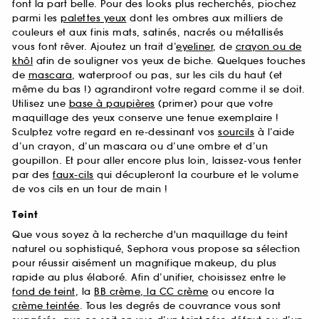
font la part belle. Pour des looks plus recherchés, piochez
parmi les
palettes yeux
dont les ombres aux milliers de
couleurs et aux finis mats, satinés, nacrés ou métallisés
vous font rêver. Ajoutez un trait d’
eyeliner
, de
crayon ou de
khôl
afin de souligner vos yeux de biche. Quelques touches
de
mascara
, waterproof ou pas, sur les cils du haut (et
même du bas !) agrandiront votre regard comme il se doit.
Utilisez une
base à paupières
(primer) pour que votre
maquillage des yeux conserve une tenue exemplaire !
Sculptez votre regard en re-dessinant vos
sourcils
à l’aide
d’un crayon, d’un mascara ou d’une ombre et d’un
goupillon. Et pour aller encore plus loin, laissez-vous tenter
par des
faux-cils
qui décupleront la courbure et le volume
de vos cils en un tour de main !
Teint
Que vous soyez à la recherche d'un maquillage du teint
naturel ou sophistiqué, Sephora vous propose sa sélection
pour réussir aisément un magnifique makeup, du plus
rapide au plus élaboré. Afin d’unifier, choisissez entre le
fond de teint
, la
BB crème, la CC crème
ou encore la
crème teintée
. Tous les degrés de couvrance vous sont