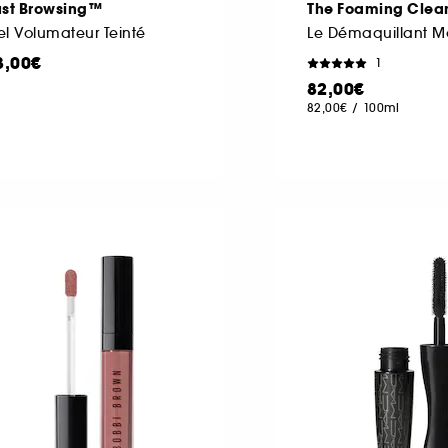
ust Browsing™
The Foaming Clea
l Volumateur Teinté
Le Démaquillant M
3,00€
1
82,00€
82,00€
/
100ml