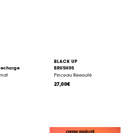
BLACK UP
 Recharge
BRUSH05
 mat
Pinceau Biseauté
27,00€