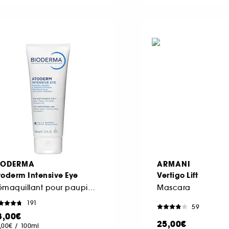
IODERMA
ARMANI
toderm Intensive Eye
Vertigo Lift
Démaquillant pour paupières irritées 3en1
Mascara
191
59
3,00€
25,00€
,00€
/
100ml