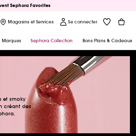
Avent Sephora Favorites
Magasins
et Services
Se connecter
Marques
Sephora Collection
Bons Plans & Cadeaux
es et smoky
en créant des
ephora.