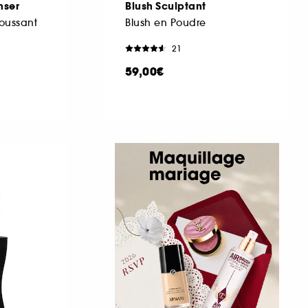
nser
Blush Sculptant
oussant
Blush en Poudre
21
59,00€