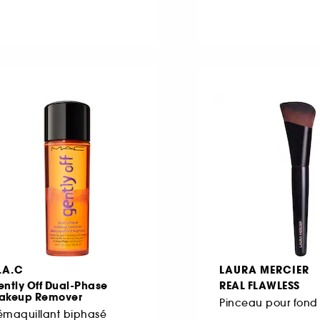
.A.C
LAURA MERCIER
ntly Off Dual-Phase
REAL FLAWLESS
akeup Remover
Pinceau pour fond 
émaquillant biphasé