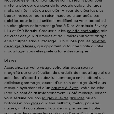
Nouveautés et incontournables sont ici réunis pour vous
d’en améliorer la performance.
inviter à plonger au cœur de la beauté autour de fards
mats, satinés, irisés ou pailletés. A vous de créer les plus
Cookies de sécurisation des paiements en ligne :
beaux makeups, qu’ils soient nude ou chamarrés. Les
ils nous permettent de lutter notamment contre les
fraudes aux moyens de paiement et les
palettes pour le teint
unifient, matifient ou vous apportent
usurpations d’identité.
un effet glowy notamment grâce à Dior, Anastasia Beverly
Hills et KVD Beauty. Craquez sur les
palette contouring
afin
Cookies fonctionnels :
il s’agit de cookies
de créer des jeux d’ombres et de lumières sur votre visage
permettant l’affichage et/ou la fourniture de
et le sculpter, sans surdosage ! On oublie pas les
palettes
certaines fonctionnalités du site, tel que les
de rouge à lèvres
, qui apportent la touche finale à votre
cookies d’authentification qui sont utilisés afin de
maquillage, vous êtes prête à faire des ravages !
vous faire bénéficier de l’authentification
prolongée vous permettant d’accéder à votre
Lèvres
compte lors de votre prochaine visite sur le site
Accrochez sur votre visage votre plus beau sourire,
sans saisir à nouveau votre identifiant et mot de
magnifié par une sélection de produits de maquillage et de
passe.
soin. Tout d’abord, rendez-lui hommage en lui offrant un
délicieux gommage, assorti d’un soin anti-âge. Suivi d’un
masque hydratant et d’un
baume à lèvres
, votre bouche
A l'exception des cookies techniques, le dépôt et la
retrouve sont éclat instantanément ! Côté makeup, laissez-
lecture de ces traceurs requiert votre accord. Vous
vous séduire par nos
rouges à lèvres
(
liquides
ou en
pouvez personnaliser vos choix concernant le dépôt
bâtons) et nos
gloss
aux finis brillants, métal, pailletés,
de ces cookies grâce au bouton "personnaliser mes
nacrés,
mats
ou satinés. Pour définir précisément votre
choix" ci-dessous ou décider de "tout accepter".
sourire, redessinez-en les contours à l’aide d’un
crayon à