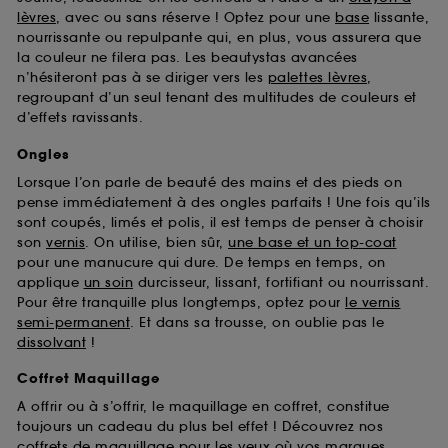
Sephora pourra associer les informations de
lèvres
, avec ou sans réserve ! Optez pour une
base
lissante,
navigation collectées par ces Cookies, pour les
nourrissante ou repulpante qui, en plus, vous assurera que
finalités acceptées, avec les données personnelles
la couleur ne filera pas. Les beautystas avancées
collectées ou générées lors de votre activité en ligne
n’hésiteront pas à se diriger vers les
palettes lèvres
,
ou en magasin. Pour refuser tous les cookies, cliques
regroupant d’un seul tenant des multitudes de couleurs et
sur "continuer sans accepter". Voous pouvez à tout
d’effets ravissants.
moment choisir de retirer votrte consentement. Si vous
souhaitez obtenir plus d'information sur les cookies
Ongles
utilisés,
cliquez
ici
.
Lorsque l’on parle de beauté des mains et des pieds on
pense immédiatement à des ongles parfaits ! Une fois qu’ils
sont coupés, limés et polis, il est temps de penser à choisir
son
vernis
. On utilise, bien sûr,
une base et un top-coat
pour une manucure qui dure. De temps en temps, on
applique
un soin
durcisseur, lissant, fortifiant ou nourrissant.
Pour être tranquille plus longtemps, optez pour
le vernis
semi-permanent
. Et dans sa trousse, on oublie pas le
dissolvant
!
Coffret Maquillage
A offrir ou à s’offrir, le maquillage en coffret, constitue
toujours un cadeau du plus bel effet ! Découvrez nos
coffrets de maquillage pour les yeux
où vos marques