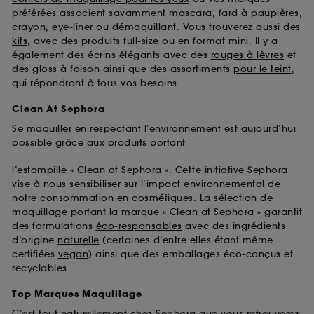
préférées associent savamment mascara, fard à paupières,
crayon, eye-liner ou démaquillant. Vous trouverez aussi des
kits
, avec des produits full-size ou en format mini. Il y a
également des écrins élégants avec des
rouges à lèvres
et
des gloss à foison ainsi que des assortiments
pour le teint
,
qui répondront à tous vos besoins.
Clean At Sephora
Se maquiller en respectant l’environnement est aujourd’hui
possible grâce aux produits portant
l’estampille « Clean at Sephora ». Cette initiative Sephora
vise à nous sensibiliser sur l’impact environnemental de
notre consommation en cosmétiques. La sélection de
maquillage portant la marque « Clean at Sephora » garantit
des formulations
éco-responsables
avec des ingrédients
d’origine
naturelle
(certaines d’entre elles étant même
certifiées
vegan
) ainsi que des emballages éco-conçus et
recyclables.
Top Marques Maquillage
C’est tout naturellement chez Sephora que vous retrouverez