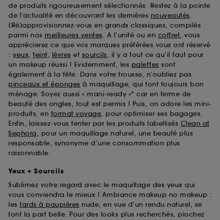
de produits rigoureusement sélectionnés. Restez à la pointe
de l’actualité en découvrant les dernières
nouveautés
.
(Ré)approvisionnez-vous en grands classiques, compilés
parmi nos
meilleures ventes
. A l’unité ou en
coffret
, vous
apprécierez ce que vos marques préférées vous ont réservé
:
yeux
,
teint
,
lèvres
et
sourcils
, il y a tout ce qu’il faut pour
un makeup réussi ! Evidemment, les
palettes
sont
également à la fête. Dans votre trousse, n’oubliez pas
pinceaux et éponges
à maquillage, qui font toujours bon
ménage. Soyez aussi « mani-ready »* car en terme de
beauté des ongles, tout est permis ! Puis, on adore les mini-
produits, en
format voyage
, pour optimiser ses bagages.
Enfin, laissez-vous tenter par les produits labellisés
Clean at
Sephora
, pour un maquillage naturel, une beauté plus
responsable, synonyme d’une consommation plus
raisonnable.
Yeux + Sourcils
Sublimez votre regard avec le maquillage des yeux qui
vous conviendra le mieux ! Ambiance makeup no makeup :
les
fards à paupières
nude, en vue d’un rendu naturel, se
font la part belle. Pour des looks plus recherchés, piochez