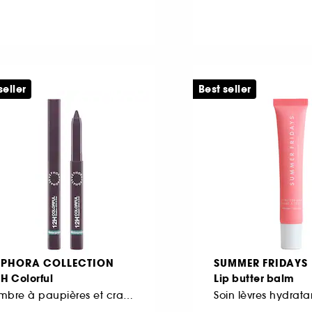
seller
Best seller
EPHORA COLLECTION
SUMMER FRIDAYS
H Colorful
Lip butter balm
Ombre à paupières et crayon
Soin lèvres hydrata