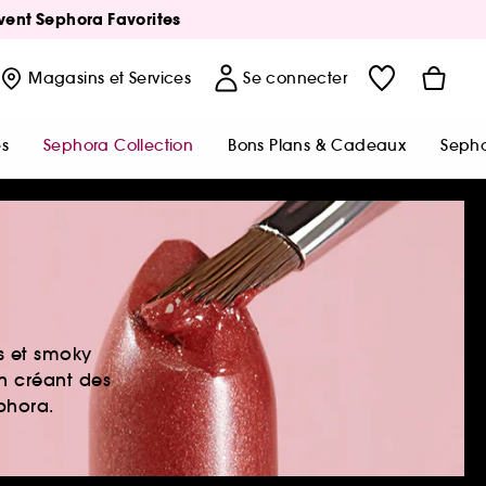
Avent Sephora Favorites
Magasins
et Services
Se connecter
s
Sephora Collection
Bons Plans & Cadeaux
Sepho
es et smoky
en créant des
ephora.