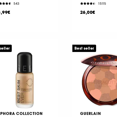
543
15115
3,99€
26,00€
seller
Best seller
EPHORA COLLECTION
GUERLAIN