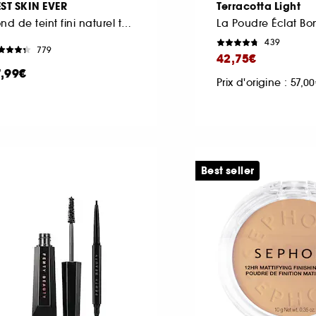
ST SKIN EVER
Terracotta Light
Fond de teint fini naturel tenue 16H
439
779
42,75€
7,99€
Prix d'origine : 57,0
Best seller