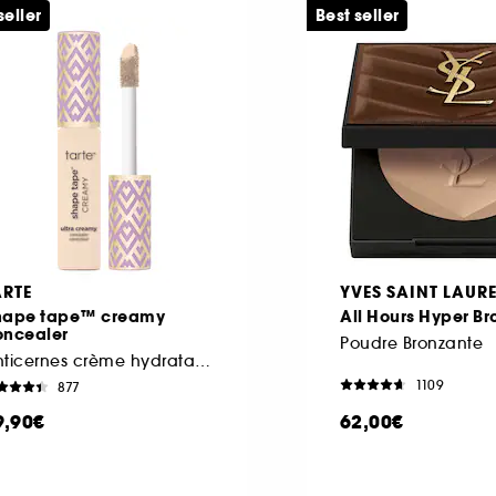
seller
Best seller
ARTE
YVES SAINT LAUR
hape tape™ creamy
All Hours Hyper Br
oncealer
Poudre Bronzante
Anticernes crème hydratant haute couvrance
1109
877
9,90€
62,00€