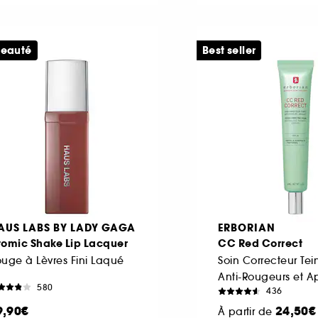
eauté
Best seller
AUS LABS BY LADY GAGA
ERBORIAN
tomic Shake Lip Lacquer
CC Red Correct
uge à Lèvres Fini Laqué
Soin Correcteur Tei
Anti-Rougeurs et A
580
436
9,90€
24,50€
À partir de