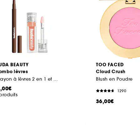
UDA BEAUTY
TOO FACED
ombo lèvres
Cloud Crush
Crayon à lèvres 2 en 1 et huile à lèvres
Blush en Poudre
1,00€
1290
produits
36,00€