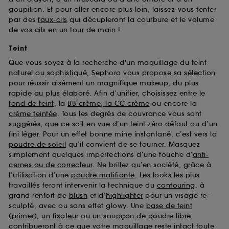
goupillon. Et pour aller encore plus loin, laissez-vous tenter
par des
faux-cils
qui décupleront la courbure et le volume
de vos cils en un tour de main !
Teint
Que vous soyez à la recherche d'un maquillage du teint
naturel ou sophistiqué, Sephora vous propose sa sélection
pour réussir aisément un magnifique makeup, du plus
rapide au plus élaboré. Afin d’unifier, choisissez entre le
fond de teint
, la
BB crème, la CC crème
ou encore la
crème teintée
. Tous les degrés de couvrance vous sont
suggérés, que ce soit en vue d’un teint zéro défaut ou d’un
fini léger. Pour un effet bonne mine instantané, c’est vers la
poudre de soleil
qu’il convient de se tourner. Masquez
simplement quelques imperfections d’une touche d’
anti-
cernes ou de correcteur
. Ne brillez qu’en société, grâce à
l’utilisation d’une
poudre matifiante
. Les looks les plus
travaillés feront intervenir la technique du
contouring
, à
grand renfort de
blush
et d’
highlighter
pour un visage re-
sculpté, avec ou sans effet glowy. Une
base de teint
(primer), un fixateur
ou un soupçon de
poudre libre
contribueront à ce que votre maquillage reste intact toute