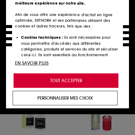
meilleure expérience sur notre site.
Afin de vous offrir une expérience d’achat en ligne
optimale, SEPHORA et ses partenaires utilisent des
HOURGLASS
TARTE
Shape and Sculpt Lip Liner
tartelette™ tubing lash
cookies et autres traceurs, tels que des :
primer
Crayon à lévres
Primer tubing pour les cils
99
Cookies techniques :
ils sont nécessaires pour
238
35,00€
vous permettre d’accéder aux différentes
29,90€
10 teintes disponibles
catégories, produits et services du site et sécuriser
celui-ci. Ils sont essentiels au fonctionnement
technique du site et ne peuvent être désactivés.
EN SAVOIR PLUS
Ajouter au panier
Ajouter au panier
Cookies de personnalisation :
ils nous permettent
de vous offrir une expérience enrichie et
TOUT ACCEPTER
personnalisée en vous recommandant des
produits, des services et des contenus qui
Exclu
Exclu
répondent au mieux à vos préférences, et de vous
PERSONNALISER MES CHOIX
proposer des offres promotionnelles adaptées à
votre profil.
Cookies réseaux sociaux et publicité :
ils sont
utilisés pour vous présenter du contenu susceptible
de vous plaire via des publicités, y compris sur des
sites tiers et sur les réseaux sociaux, sur la base