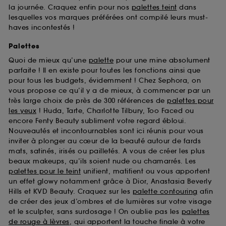
la journée. Craquez enfin pour nos
palettes teint
dans
lesquelles vos marques préférées ont compilé leurs must-
haves incontestés !
Palettes
Quoi de mieux qu’une
palette
pour une mine absolument
parfaite ! Il en existe pour toutes les fonctions ainsi que
pour tous les budgets, évidemment ! Chez Sephora, on
vous propose ce qu’il y a de mieux, à commencer par un
très large choix de près de 300 références de
palettes pour
les yeux
! Huda, Tarte, Charlotte Tilbury, Too Faced ou
encore Fenty Beauty subliment votre regard ébloui.
Nouveautés et incontournables sont ici réunis pour vous
inviter à plonger au cœur de la beauté autour de fards
mats, satinés, irisés ou pailletés. A vous de créer les plus
beaux makeups, qu’ils soient nude ou chamarrés. Les
palettes pour le teint
unifient, matifient ou vous apportent
un effet glowy notamment grâce à Dior, Anastasia Beverly
Hills et KVD Beauty. Craquez sur les
palette contouring
afin
de créer des jeux d’ombres et de lumières sur votre visage
et le sculpter, sans surdosage ! On oublie pas les
palettes
de rouge à lèvres
, qui apportent la touche finale à votre