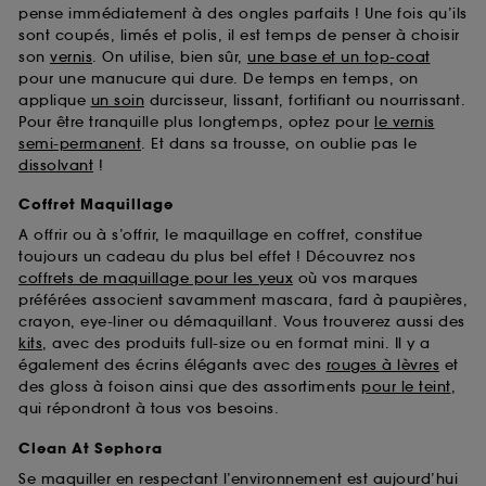
pense immédiatement à des ongles parfaits ! Une fois qu’ils
sont coupés, limés et polis, il est temps de penser à choisir
son
vernis
. On utilise, bien sûr,
une base et un top-coat
pour une manucure qui dure. De temps en temps, on
applique
un soin
durcisseur, lissant, fortifiant ou nourrissant.
Pour être tranquille plus longtemps, optez pour
le vernis
semi-permanent
. Et dans sa trousse, on oublie pas le
dissolvant
!
Coffret Maquillage
A offrir ou à s’offrir, le maquillage en coffret, constitue
toujours un cadeau du plus bel effet ! Découvrez nos
coffrets de maquillage pour les yeux
où vos marques
préférées associent savamment mascara, fard à paupières,
crayon, eye-liner ou démaquillant. Vous trouverez aussi des
kits
, avec des produits full-size ou en format mini. Il y a
également des écrins élégants avec des
rouges à lèvres
et
des gloss à foison ainsi que des assortiments
pour le teint
,
qui répondront à tous vos besoins.
Clean At Sephora
Se maquiller en respectant l’environnement est aujourd’hui