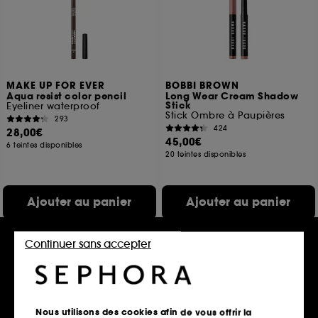
MAKE UP FOR EVER
BOBBI BROWN
Aqua resist color pencil
Long Wear Cream Shadow
Stick
Eyeliner waterproof
Stick Ombre à Paupières
293
424
28,00€
45,00€
6 teintes disponibles
20 teintes disponibles
Ajouter au panier
Ajouter au panier
Continuer sans accepter
Nous utilisons des cookies afin de vous offrir la