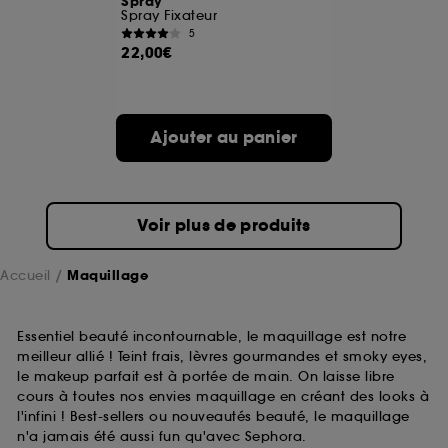
Spray
Spray Fixateur
5
A l'exception des cookies techniques, le dépôt et la
22,00€
lecture de ces traceurs requiert votre accord. Vous
pouvez personnaliser vos choix concernant le dépôt
de ces cookies grâce au bouton "personnaliser mes
choix" ci-dessous ou décider de "tout accepter".
Ajouter au panier
Sephora pourra associer les informations de
navigation collectées par ces Cookies, pour les
finalités acceptées, avec les données personnelles
collectées ou générées lors de votre activité en ligne
ou en magasin. Pour refuser tous les cookies, cliques
Voir plus de produits
sur "continuer sans accepter". Voous pouvez à tout
moment choisir de retirer votrte consentement. Si vous
souhaitez obtenir plus d'information sur les cookies
Accueil
Maquillage
utilisés,
cliquez
ici
.
Essentiel beauté incontournable, le maquillage est notre
meilleur allié ! Teint frais, lèvres gourmandes et smoky eyes,
le makeup parfait est à portée de main. On laisse libre
cours à toutes nos envies maquillage en créant des looks à
l'infini ! Best-sellers ou nouveautés beauté, le maquillage
n'a jamais été aussi fun qu'avec Sephora.