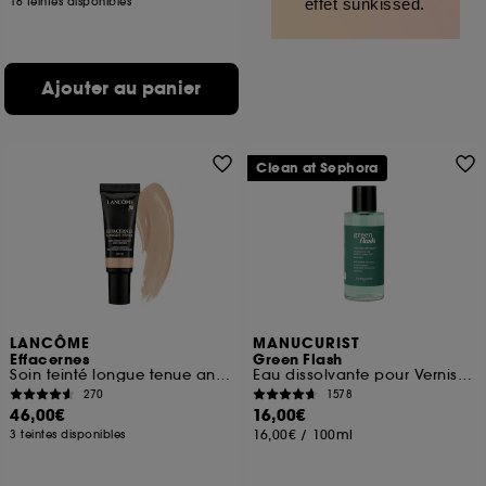
16 teintes disponibles
effet sunkissed.
Ajouter au panier
Clean at Sephora
LANCÔME
MANUCURIST
Effacernes
Green Flash
Soin teinté longue tenue anticernes SPF 30
Eau dissolvante pour Vernis Green Flash
270
1578
46,00€
16,00€
16,00€
/
100ml
3 teintes disponibles