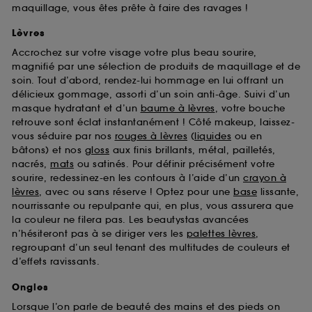
maquillage, vous êtes prête à faire des ravages !
Lèvres
Accrochez sur votre visage votre plus beau sourire,
magnifié par une sélection de produits de maquillage et de
soin. Tout d’abord, rendez-lui hommage en lui offrant un
délicieux gommage, assorti d’un soin anti-âge. Suivi d’un
masque hydratant et d’un
baume à lèvres
, votre bouche
retrouve sont éclat instantanément ! Côté makeup, laissez-
vous séduire par nos
rouges à lèvres
(
liquides
ou en
bâtons) et nos
gloss
aux finis brillants, métal, pailletés,
nacrés,
mats
ou satinés. Pour définir précisément votre
sourire, redessinez-en les contours à l’aide d’un
crayon à
lèvres
, avec ou sans réserve ! Optez pour une
base
lissante,
nourrissante ou repulpante qui, en plus, vous assurera que
la couleur ne filera pas. Les beautystas avancées
n’hésiteront pas à se diriger vers les
palettes lèvres
,
regroupant d’un seul tenant des multitudes de couleurs et
d’effets ravissants.
Ongles
Lorsque l’on parle de beauté des mains et des pieds on