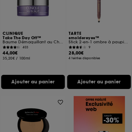
CLINIQUE
TARTE
Take The Day Off™
smoldereyes™
Baume Démaquillant au Charbon
Stick 2-en-1 ombre à paupières & eyeliner
403
9
44,00€
28,00€
35,20€
/
100ml
4 teintes disponibles
Ajouter au panier
Ajouter au panier