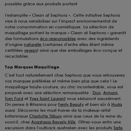
possible grâce aux produits portant
l’estampille « Clean at Sephora ». Cette initiative Sephora
vise à nous sensibiliser sur l’impact environnemental de
notre consommation en cosmétiques. La sélection de
maquillage portant la marque « Clean at Sephora » garantit
des formulations
éco-responsables
avec des ingrédients
d’origine
naturelle
(certaines d’entre elles étant même
certifiées
vegan
) ainsi que des emballages éco-conçus et
recyclables.
Top Marques Maquillage
C’est tout naturellement chez Sephora que vous retrouverez
vos marques préférées et même bien plus que cela ! Le
maquillage haute-couture, au chic incontestable, vous est
proposé avec une sélection remarquable :
Dior
,
Armani
,
Tom Ford
et
Yves Saint Laurent
vous séduiront assurément.
On pense à Rihanna pour
Fenty Beauty
et bien sûr à
Huda
aussi. Découvrez les must-haves de la makeup-artist
britannique
Charlotte Tilbury
ainsi que ceux de la reine du
sourcil, chez
Anastasia Beverly Hills
. Offrez-vous enfin une
excursion dans l’outback australien avec les produits
Tarte