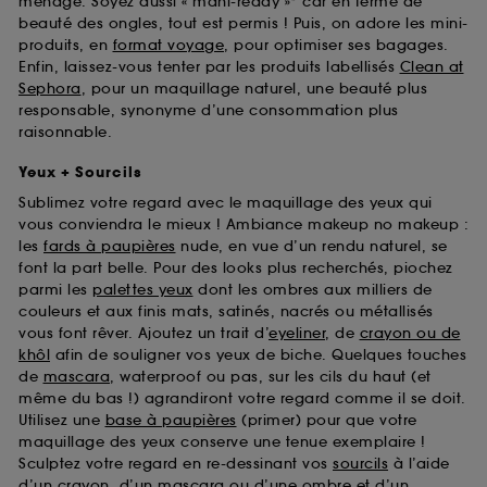
ménage. Soyez aussi « mani-ready »* car en terme de
beauté des ongles, tout est permis ! Puis, on adore les mini-
produits, en
format voyage
, pour optimiser ses bagages.
Enfin, laissez-vous tenter par les produits labellisés
Clean at
Sephora
, pour un maquillage naturel, une beauté plus
responsable, synonyme d’une consommation plus
raisonnable.
Yeux + Sourcils
Sublimez votre regard avec le maquillage des yeux qui
vous conviendra le mieux ! Ambiance makeup no makeup :
les
fards à paupières
nude, en vue d’un rendu naturel, se
font la part belle. Pour des looks plus recherchés, piochez
parmi les
palettes yeux
dont les ombres aux milliers de
couleurs et aux finis mats, satinés, nacrés ou métallisés
vous font rêver. Ajoutez un trait d’
eyeliner
, de
crayon ou de
khôl
afin de souligner vos yeux de biche. Quelques touches
de
mascara
, waterproof ou pas, sur les cils du haut (et
même du bas !) agrandiront votre regard comme il se doit.
Utilisez une
base à paupières
(primer) pour que votre
maquillage des yeux conserve une tenue exemplaire !
Sculptez votre regard en re-dessinant vos
sourcils
à l’aide
d’un crayon, d’un mascara ou d’une ombre et d’un