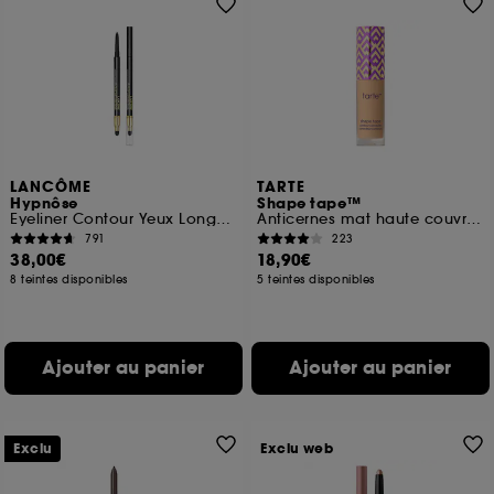
LANCÔME
TARTE
Hypnôse
Shape tape™
Eyeliner Contour Yeux Longue Tenue
Anticernes mat haute couvrance (format voyage)
791
223
38,00€
18,90€
8 teintes disponibles
5 teintes disponibles
Ajouter au panier
Ajouter au panier
Exclu
Exclu web