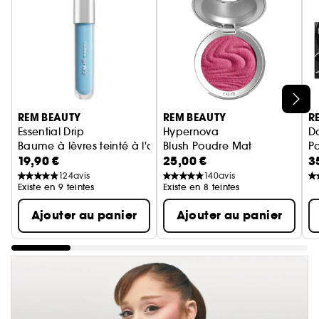
Ignorer le carrousel produits
REM BEAUTY
REM BEAUTY
R
Essential Drip
Hypernova
D
Baume à lèvres teinté à l'acide hyaluronique
Blush Poudre Mat
Pa
19,90 €
25,00 €
3
124
avis
140
avis
Existe en 9 teintes
Existe en 8 teintes
Ajouter au panier
Ajouter au panier