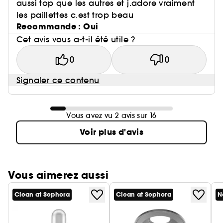
aussi top que les autres et j.adore vraiment
les paillettes c.est trop beau
Recommande : Oui
Cet avis vous a-t-il été utile ?
0
0
Signaler ce contenu
Vous avez vu 2 avis sur 16
Voir plus d'avis
Vous aimerez aussi
Clean at Sephora
Clean at Sephora
N