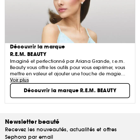
Découvrir la marque
R.E.M. BEAUTY
Imaginé et perfectionné par Ariana Grande, r.e.m.
Beauty vous offre les outils pour vous exprimer, vous
mettre en valeur et ajouter une touche de magie
chaque jour — pour rêver les yeux grands ouverts.
Voir plus
Découvrir la marque R.E.M. BEAUTY
Découvrez le maquillage de demain : des teintes
futuristes, des produits polyvalents, des formules
hybrides enrichies en soins de la peau, des
techniques d'application innovantes et des formules
ultra-sensorielles.
Newsletter beauté
Recevez les nouveautés, actualités et offres
Vegan et sans cruauté, toujours.
Sephora par email