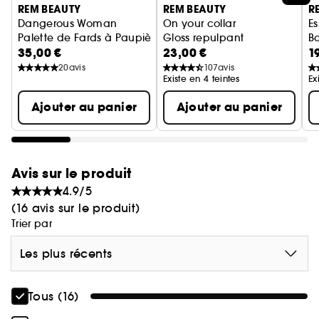
REM BEAUTY
REM BEAUTY
R
Dangerous Woman
On your collar
Es
Palette de Fards à Paupières
Gloss repulpant
Ba
35,00 €
23,00 €
1
20
avis
107
avis
Existe en 4 teintes
Ex
Ajouter au panier
Ajouter au panier
Avis sur le produit
4.9/5
(16 avis sur le produit)
Trier par
Les plus récents
Tous (16)