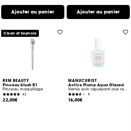
Ajouter au panier
Ajouter au panier
Clean at Sephora
REM BEAUTY
MANUCURIST
Pinceau blush B1
Active Plump Aqua Glazed
Pinceau maquillage
Vernis soin repulpant aux reflets bleu holographique
42
8
22,00€
16,00€