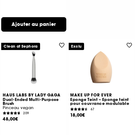
Ajouter au panier
Clean at Sephora
Exclu
HAUS LABS BY LADY GAGA
MAKE UP FOR EVER
Dual-Ended Multi-Purpose
Eponge Teint – Eponge teint
Brush
pour couvrance modulable
Pinceau vegan
67
209
18,00€
48,00€