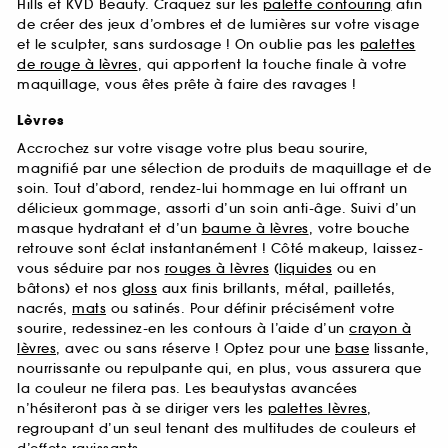
Hills et KVD Beauty. Craquez sur les
palette contouring
afin
de créer des jeux d’ombres et de lumières sur votre visage
et le sculpter, sans surdosage ! On oublie pas les
palettes
de rouge à lèvres
, qui apportent la touche finale à votre
maquillage, vous êtes prête à faire des ravages !
Lèvres
Accrochez sur votre visage votre plus beau sourire,
magnifié par une sélection de produits de maquillage et de
soin. Tout d’abord, rendez-lui hommage en lui offrant un
délicieux gommage, assorti d’un soin anti-âge. Suivi d’un
masque hydratant et d’un
baume à lèvres
, votre bouche
retrouve sont éclat instantanément ! Côté makeup, laissez-
vous séduire par nos
rouges à lèvres
(
liquides
ou en
bâtons) et nos
gloss
aux finis brillants, métal, pailletés,
nacrés,
mats
ou satinés. Pour définir précisément votre
sourire, redessinez-en les contours à l’aide d’un
crayon à
lèvres
, avec ou sans réserve ! Optez pour une
base
lissante,
nourrissante ou repulpante qui, en plus, vous assurera que
la couleur ne filera pas. Les beautystas avancées
n’hésiteront pas à se diriger vers les
palettes lèvres
,
regroupant d’un seul tenant des multitudes de couleurs et