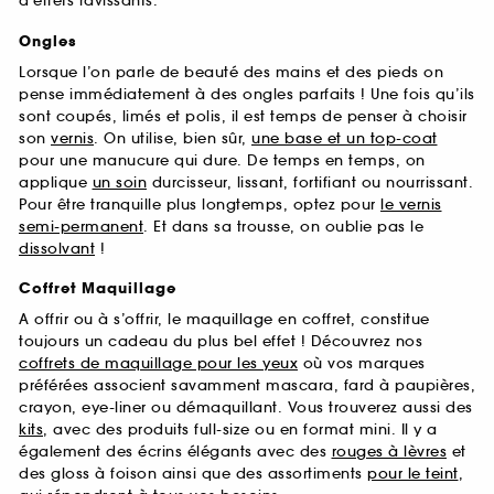
d’effets ravissants.
Ongles
Lorsque l’on parle de beauté des mains et des pieds on
pense immédiatement à des ongles parfaits ! Une fois qu’ils
sont coupés, limés et polis, il est temps de penser à choisir
son
vernis
. On utilise, bien sûr,
une base et un top-coat
pour une manucure qui dure. De temps en temps, on
applique
un soin
durcisseur, lissant, fortifiant ou nourrissant.
Pour être tranquille plus longtemps, optez pour
le vernis
semi-permanent
. Et dans sa trousse, on oublie pas le
dissolvant
!
Coffret Maquillage
A offrir ou à s’offrir, le maquillage en coffret, constitue
toujours un cadeau du plus bel effet ! Découvrez nos
coffrets de maquillage pour les yeux
où vos marques
préférées associent savamment mascara, fard à paupières,
crayon, eye-liner ou démaquillant. Vous trouverez aussi des
kits
, avec des produits full-size ou en format mini. Il y a
également des écrins élégants avec des
rouges à lèvres
et
des gloss à foison ainsi que des assortiments
pour le teint
,