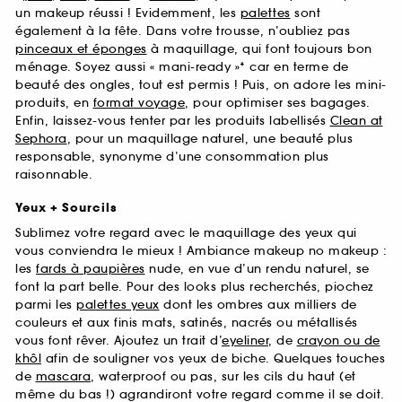
un makeup réussi ! Evidemment, les
palettes
sont
également à la fête. Dans votre trousse, n’oubliez pas
pinceaux et éponges
à maquillage, qui font toujours bon
ménage. Soyez aussi « mani-ready »* car en terme de
beauté des ongles, tout est permis ! Puis, on adore les mini-
produits, en
format voyage
, pour optimiser ses bagages.
Enfin, laissez-vous tenter par les produits labellisés
Clean at
Sephora
, pour un maquillage naturel, une beauté plus
responsable, synonyme d’une consommation plus
raisonnable.
Yeux + Sourcils
Sublimez votre regard avec le maquillage des yeux qui
vous conviendra le mieux ! Ambiance makeup no makeup :
les
fards à paupières
nude, en vue d’un rendu naturel, se
font la part belle. Pour des looks plus recherchés, piochez
parmi les
palettes yeux
dont les ombres aux milliers de
couleurs et aux finis mats, satinés, nacrés ou métallisés
vous font rêver. Ajoutez un trait d’
eyeliner
, de
crayon ou de
khôl
afin de souligner vos yeux de biche. Quelques touches
de
mascara
, waterproof ou pas, sur les cils du haut (et
même du bas !) agrandiront votre regard comme il se doit.