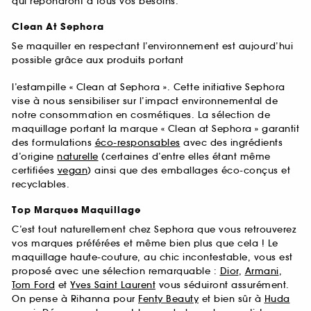
qui répondront à tous vos besoins.
Clean At Sephora
Se maquiller en respectant l’environnement est aujourd’hui
possible grâce aux produits portant
l’estampille « Clean at Sephora ». Cette initiative Sephora
vise à nous sensibiliser sur l’impact environnemental de
notre consommation en cosmétiques. La sélection de
maquillage portant la marque « Clean at Sephora » garantit
des formulations
éco-responsables
avec des ingrédients
d’origine
naturelle
(certaines d’entre elles étant même
certifiées
vegan
) ainsi que des emballages éco-conçus et
recyclables.
Top Marques Maquillage
C’est tout naturellement chez Sephora que vous retrouverez
vos marques préférées et même bien plus que cela ! Le
maquillage haute-couture, au chic incontestable, vous est
proposé avec une sélection remarquable :
Dior
,
Armani
,
Tom Ford
et
Yves Saint Laurent
vous séduiront assurément.
On pense à Rihanna pour
Fenty Beauty
et bien sûr à
Huda