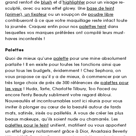
grand renfort de
blush
et d’
highlighter
pour un visage re-
sculpté, avec ou sans effet glowy. Une
base de teint
(primer), un fixateur
ou un soupçon de
poudre libre
contribueront à ce que votre maquillage reste intact toute
la journée. Craquez enfin pour nos
palettes teint
dans
lesquelles vos marques préférées ont compilé leurs must-
haves incontestés !
Palettes
Quoi de mieux qu’une
palette
pour une mine absolument
parfaite ! Il en existe pour toutes les fonctions ainsi que
pour tous les budgets, évidemment ! Chez Sephora, on
vous propose ce qu’il y a de mieux, à commencer par un
très large choix de près de 300 références de
palettes pour
les yeux
! Huda, Tarte, Charlotte Tilbury, Too Faced ou
encore Fenty Beauty subliment votre regard ébloui.
Nouveautés et incontournables sont ici réunis pour vous
inviter à plonger au cœur de la beauté autour de fards
mats, satinés, irisés ou pailletés. A vous de créer les plus
beaux makeups, qu’ils soient nude ou chamarrés. Les
palettes pour le teint
unifient, matifient ou vous apportent
un effet glowy notamment grâce à Dior, Anastasia Beverly