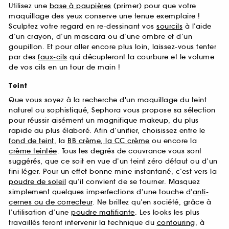
Utilisez une
base à paupières
(primer) pour que votre
maquillage des yeux conserve une tenue exemplaire !
Sculptez votre regard en re-dessinant vos
sourcils
à l’aide
d’un crayon, d’un mascara ou d’une ombre et d’un
goupillon. Et pour aller encore plus loin, laissez-vous tenter
par des
faux-cils
qui décupleront la courbure et le volume
de vos cils en un tour de main !
Teint
Que vous soyez à la recherche d'un maquillage du teint
naturel ou sophistiqué, Sephora vous propose sa sélection
pour réussir aisément un magnifique makeup, du plus
rapide au plus élaboré. Afin d’unifier, choisissez entre le
fond de teint
, la
BB crème, la CC crème
ou encore la
crème teintée
. Tous les degrés de couvrance vous sont
suggérés, que ce soit en vue d’un teint zéro défaut ou d’un
fini léger. Pour un effet bonne mine instantané, c’est vers la
poudre de soleil
qu’il convient de se tourner. Masquez
simplement quelques imperfections d’une touche d’
anti-
cernes ou de correcteur
. Ne brillez qu’en société, grâce à
l’utilisation d’une
poudre matifiante
. Les looks les plus
travaillés feront intervenir la technique du
contouring
, à