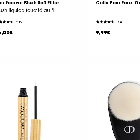
or Forever Blush Soft Filter
Colle Pour Faux-O
blush liquide fouetté au fini mat lumineux
219
34
6,00€
9,99€