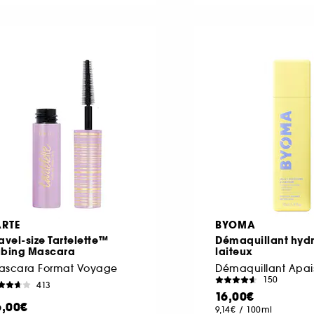
ARTE
BYOMA
avel-size Tartelette™
Démaquillant hyd
ubing Mascara
laiteux
ascara Format Voyage
Démaquillant Apai
150
413
16,00€
6,00€
9,14€
/
100ml