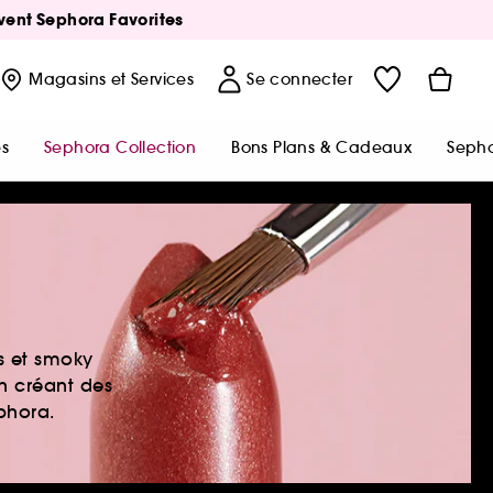
Avent Sephora Favorites
Magasins
et Services
Se connecter
s
Sephora Collection
Bons Plans & Cadeaux
Sepho
es et smoky
en créant des
ephora.