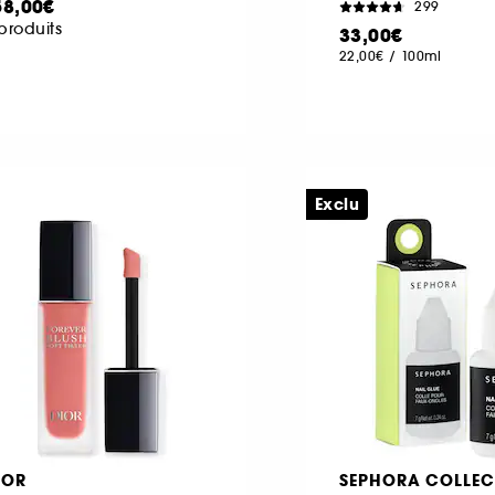
58,00€
299
produits
33,00€
22,00€
/
100ml
Exclu
IOR
SEPHORA COLLEC