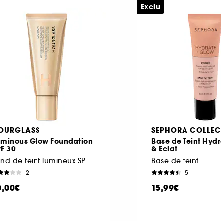
Exclu
OURGLASS
SEPHORA COLLEC
uminous Glow Foundation
Base de Teint Hydr
F 30
& Eclat
Fond de teint lumineux SPF30
Base de teint
2
5
0,00€
15,99€