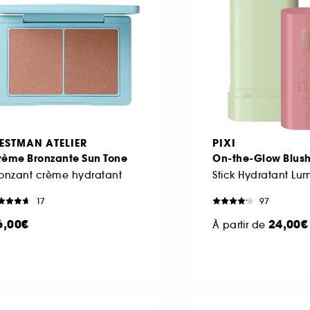
ESTMAN ATELIER
PIXI
rème Bronzante Sun Tone
On-the-Glow Blus
onzant crème hydratant
Stick Hydratant Lu
17
97
6,00€
24,00€
À partir de