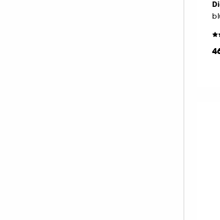
Di
PAT McGRATH LABS (33)
PIXI (10)
PRADA (20)
4
RARE BEAUTY (47)
REM BEAUTY (39)
REN CLEAN SKINCARE (1)
RITUALS (1)
RMS BEAUTY (9)
SEPHORA COLLECTION (1)
SHISEIDO (7)
SISLEY (57)
SOL DE JANEIRO (1)
SUMMER FRIDAYS (14)
SUNDAY RILEY (1)
TARTE (66)