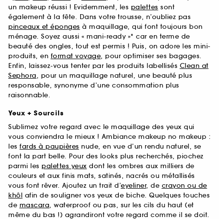
un makeup réussi ! Evidemment, les
palettes
sont
également à la fête. Dans votre trousse, n’oubliez pas
pinceaux et éponges
à maquillage, qui font toujours bon
ménage. Soyez aussi « mani-ready »* car en terme de
beauté des ongles, tout est permis ! Puis, on adore les mini-
produits, en
format voyage
, pour optimiser ses bagages.
Enfin, laissez-vous tenter par les produits labellisés
Clean at
Sephora
, pour un maquillage naturel, une beauté plus
responsable, synonyme d’une consommation plus
raisonnable.
Yeux + Sourcils
Sublimez votre regard avec le maquillage des yeux qui
vous conviendra le mieux ! Ambiance makeup no makeup :
les
fards à paupières
nude, en vue d’un rendu naturel, se
font la part belle. Pour des looks plus recherchés, piochez
parmi les
palettes yeux
dont les ombres aux milliers de
couleurs et aux finis mats, satinés, nacrés ou métallisés
vous font rêver. Ajoutez un trait d’
eyeliner
, de
crayon ou de
khôl
afin de souligner vos yeux de biche. Quelques touches
de
mascara
, waterproof ou pas, sur les cils du haut (et
même du bas !) agrandiront votre regard comme il se doit.