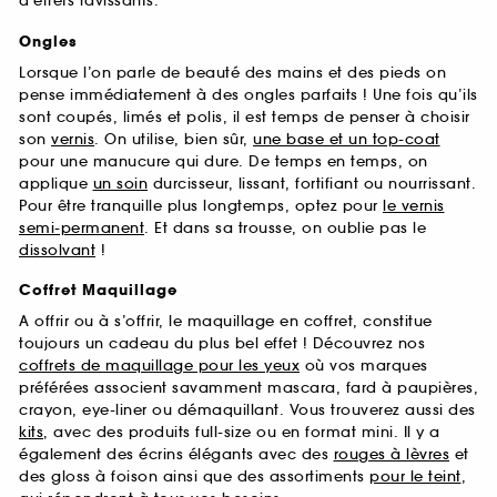
d’effets ravissants.
Ongles
Lorsque l’on parle de beauté des mains et des pieds on
pense immédiatement à des ongles parfaits ! Une fois qu’ils
sont coupés, limés et polis, il est temps de penser à choisir
son
vernis
. On utilise, bien sûr,
une base et un top-coat
pour une manucure qui dure. De temps en temps, on
applique
un soin
durcisseur, lissant, fortifiant ou nourrissant.
Pour être tranquille plus longtemps, optez pour
le vernis
semi-permanent
. Et dans sa trousse, on oublie pas le
dissolvant
!
Coffret Maquillage
A offrir ou à s’offrir, le maquillage en coffret, constitue
toujours un cadeau du plus bel effet ! Découvrez nos
coffrets de maquillage pour les yeux
où vos marques
préférées associent savamment mascara, fard à paupières,
crayon, eye-liner ou démaquillant. Vous trouverez aussi des
kits
, avec des produits full-size ou en format mini. Il y a
également des écrins élégants avec des
rouges à lèvres
et
des gloss à foison ainsi que des assortiments
pour le teint
,