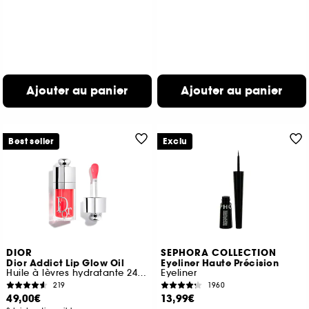
Ajouter au panier
Ajouter au panier
Best seller
Exclu
DIOR
SEPHORA COLLECTION
Dior Addict Lip Glow Oil
Eyeliner Haute Précision
Huile à lèvres hydratante 24 h au fini ultra-brillant
Eyeliner
219
1960
49,00€
13,99€