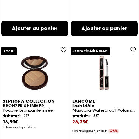
Ajouter au panier
Ajouter au panier
Exclu
Offre fidélité web
SEPHORA COLLECTION
LANCÔME
BRONZER SHIMMER
Lash Idôle
Poudre bronzante irisée
Mascara Waterproof Volume Effet Cils Recourbés
317
837
16,99€
26,25€
3 teintes disponibles
Prix d'origine : 35,00€
-25%