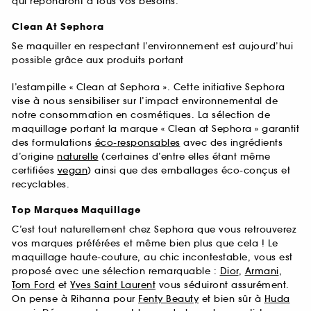
qui répondront à tous vos besoins.
Clean At Sephora
Se maquiller en respectant l’environnement est aujourd’hui
possible grâce aux produits portant
l’estampille « Clean at Sephora ». Cette initiative Sephora
vise à nous sensibiliser sur l’impact environnemental de
notre consommation en cosmétiques. La sélection de
maquillage portant la marque « Clean at Sephora » garantit
des formulations
éco-responsables
avec des ingrédients
d’origine
naturelle
(certaines d’entre elles étant même
certifiées
vegan
) ainsi que des emballages éco-conçus et
recyclables.
Top Marques Maquillage
C’est tout naturellement chez Sephora que vous retrouverez
vos marques préférées et même bien plus que cela ! Le
maquillage haute-couture, au chic incontestable, vous est
proposé avec une sélection remarquable :
Dior
,
Armani
,
Tom Ford
et
Yves Saint Laurent
vous séduiront assurément.
On pense à Rihanna pour
Fenty Beauty
et bien sûr à
Huda