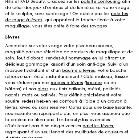
Hills et KVD Beauty. Craquez sur les
palette contouring
afin
de créer des jeux d’ombres et de lumières sur votre visage
et le sculpter, sans surdosage ! On oublie pas les
palettes
de rouge à lèvres
, qui apportent la touche finale à votre
maquillage, vous êtes prête à faire des ravages !
Lèvres
Accrochez sur votre visage votre plus beau sourire,
magnifié par une sélection de produits de maquillage et de
soin. Tout d’abord, rendez-lui hommage en lui offrant un
délicieux gommage, assorti d’un soin anti-âge. Suivi d’un
masque hydratant et d’un
baume à lèvres
, votre bouche
retrouve sont éclat instantanément ! Côté makeup, laissez-
vous séduire par nos
rouges à lèvres
(
liquides
ou en
bâtons) et nos
gloss
aux finis brillants, métal, pailletés,
nacrés,
mats
ou satinés. Pour définir précisément votre
sourire, redessinez-en les contours à l’aide d’un
crayon à
lèvres
, avec ou sans réserve ! Optez pour une
base
lissante,
nourrissante ou repulpante qui, en plus, vous assurera que
la couleur ne filera pas. Les beautystas avancées
n’hésiteront pas à se diriger vers les
palettes lèvres
,
regroupant d’un seul tenant des multitudes de couleurs et