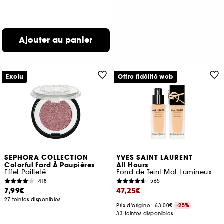
Ajouter au panier
Exclu
Offre fidélité web
SEPHORA COLLECTION
YVES SAINT LAURENT
Colorful Fard À Paupières
All Hours
Effet Pailleté
Fond de Teint Mat Lumineux 24h* Haute Couvrance
418
565
7,99€
47,25€
27 teintes disponibles
Prix d'origine : 63,00€
-25%
33 teintes disponibles