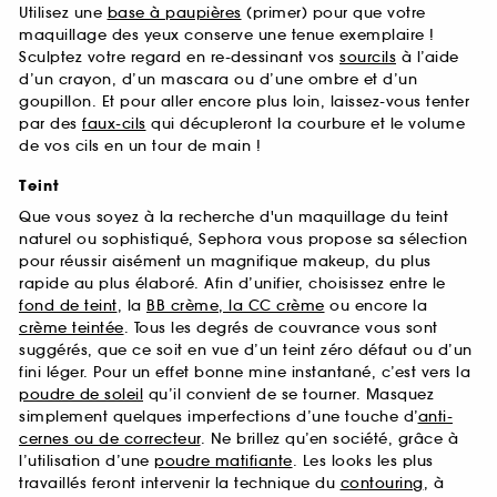
Utilisez une
base à paupières
(primer) pour que votre
maquillage des yeux conserve une tenue exemplaire !
Sculptez votre regard en re-dessinant vos
sourcils
à l’aide
d’un crayon, d’un mascara ou d’une ombre et d’un
goupillon. Et pour aller encore plus loin, laissez-vous tenter
par des
faux-cils
qui décupleront la courbure et le volume
de vos cils en un tour de main !
Teint
Que vous soyez à la recherche d'un maquillage du teint
naturel ou sophistiqué, Sephora vous propose sa sélection
pour réussir aisément un magnifique makeup, du plus
rapide au plus élaboré. Afin d’unifier, choisissez entre le
fond de teint
, la
BB crème, la CC crème
ou encore la
crème teintée
. Tous les degrés de couvrance vous sont
suggérés, que ce soit en vue d’un teint zéro défaut ou d’un
fini léger. Pour un effet bonne mine instantané, c’est vers la
poudre de soleil
qu’il convient de se tourner. Masquez
simplement quelques imperfections d’une touche d’
anti-
cernes ou de correcteur
. Ne brillez qu’en société, grâce à
l’utilisation d’une
poudre matifiante
. Les looks les plus
travaillés feront intervenir la technique du
contouring
, à