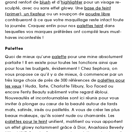
grand renfort de
blush
et d’
highlighter
pour un visage re-
sculpté, avec ou sans effet glowy. Une
base de teint
(primer), un fixateur
ou un soupçon de
poudre libre
contribueront à ce que votre maquillage reste intact toute
la journée. Craquez enfin pour nos
palettes teint
dans
lesquelles vos marques préférées ont compilé leurs must-
haves incontestés !
Palettes
Quoi de mieux qu’une
palette
pour une mine absolument
parfaite ! Il en existe pour toutes les fonctions ainsi que
pour tous les budgets, évidemment ! Chez Sephora, on
vous propose ce qu’il y a de mieux, à commencer par un
très large choix de près de 300 références de
palettes pour
les yeux
! Huda, Tarte, Charlotte Tilbury, Too Faced ou
encore Fenty Beauty subliment votre regard ébloui.
Nouveautés et incontournables sont ici réunis pour vous
inviter à plonger au cœur de la beauté autour de fards
mats, satinés, irisés ou pailletés. A vous de créer les plus
beaux makeups, qu’ils soient nude ou chamarrés. Les
palettes pour le teint
unifient, matifient ou vous apportent
un effet glowy notamment grâce à Dior, Anastasia Beverly