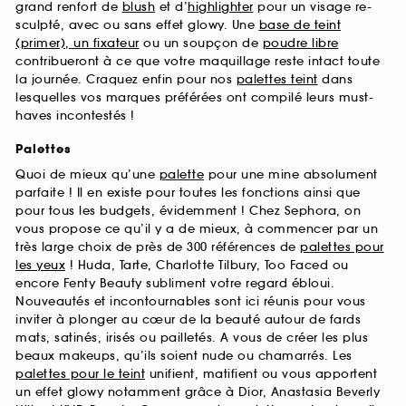
grand renfort de
blush
et d’
highlighter
pour un visage re-
sculpté, avec ou sans effet glowy. Une
base de teint
(primer), un fixateur
ou un soupçon de
poudre libre
contribueront à ce que votre maquillage reste intact toute
la journée. Craquez enfin pour nos
palettes teint
dans
lesquelles vos marques préférées ont compilé leurs must-
haves incontestés !
Palettes
Quoi de mieux qu’une
palette
pour une mine absolument
parfaite ! Il en existe pour toutes les fonctions ainsi que
pour tous les budgets, évidemment ! Chez Sephora, on
vous propose ce qu’il y a de mieux, à commencer par un
très large choix de près de 300 références de
palettes pour
les yeux
! Huda, Tarte, Charlotte Tilbury, Too Faced ou
encore Fenty Beauty subliment votre regard ébloui.
Nouveautés et incontournables sont ici réunis pour vous
inviter à plonger au cœur de la beauté autour de fards
mats, satinés, irisés ou pailletés. A vous de créer les plus
beaux makeups, qu’ils soient nude ou chamarrés. Les
palettes pour le teint
unifient, matifient ou vous apportent
un effet glowy notamment grâce à Dior, Anastasia Beverly