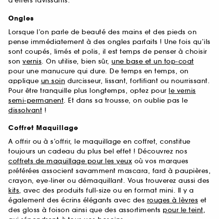
d’effets ravissants.
Ongles
Lorsque l’on parle de beauté des mains et des pieds on
pense immédiatement à des ongles parfaits ! Une fois qu’ils
sont coupés, limés et polis, il est temps de penser à choisir
son
vernis
. On utilise, bien sûr,
une base et un top-coat
pour une manucure qui dure. De temps en temps, on
applique
un soin
durcisseur, lissant, fortifiant ou nourrissant.
Pour être tranquille plus longtemps, optez pour
le vernis
semi-permanent
. Et dans sa trousse, on oublie pas le
dissolvant
!
Coffret Maquillage
A offrir ou à s’offrir, le maquillage en coffret, constitue
toujours un cadeau du plus bel effet ! Découvrez nos
coffrets de maquillage pour les yeux
où vos marques
préférées associent savamment mascara, fard à paupières,
crayon, eye-liner ou démaquillant. Vous trouverez aussi des
kits
, avec des produits full-size ou en format mini. Il y a
également des écrins élégants avec des
rouges à lèvres
et
des gloss à foison ainsi que des assortiments
pour le teint
,