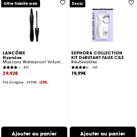
Offre fidélité web
Exclu
LANCÔME
SEPHORA COLLECTION
Hypnôse
KIT DéBUTANT FAUX CILS
Mascara Waterproof Volume Sur Mesure
Réutilisables
451
143
29,92€
19,99€
Prix d'origine : 39,90€
-25%
Ajouter au panier
Ajouter au panier