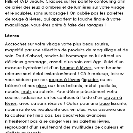
Hills et KVD Beauty. Craquez sur les
palette contouring
afin
de créer des jeux d’ombres et de lumières sur votre visage
et le sculpter, sans surdosage ! On oublie pas les
palettes
de rouge à lèvres
, qui apportent la touche finale à votre
maquillage, vous êtes prête à faire des ravages !
Lèvres
Accrochez sur votre visage votre plus beau sourire,
magnifié par une sélection de produits de maquillage et de
soin. Tout d’abord, rendez-lui hommage en lui offrant un
délicieux gommage, assorti d’un soin anti-âge. Suivi d’un
masque hydratant et d’un
baume à lèvres
, votre bouche
retrouve sont éclat instantanément ! Côté makeup, laissez-
vous séduire par nos
rouges à lèvres
(
liquides
ou en
bâtons) et nos
gloss
aux finis brillants, métal, pailletés,
nacrés,
mats
ou satinés. Pour définir précisément votre
sourire, redessinez-en les contours à l’aide d’un
crayon à
lèvres
, avec ou sans réserve ! Optez pour une
base
lissante,
nourrissante ou repulpante qui, en plus, vous assurera que
la couleur ne filera pas. Les beautystas avancées
n’hésiteront pas à se diriger vers les
palettes lèvres
,
regroupant d’un seul tenant des multitudes de couleurs et