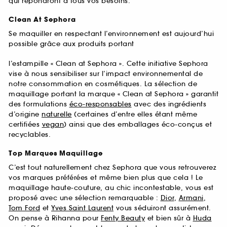
qui répondront à tous vos besoins.
Clean At Sephora
Se maquiller en respectant l’environnement est aujourd’hui
possible grâce aux produits portant
l’estampille « Clean at Sephora ». Cette initiative Sephora
vise à nous sensibiliser sur l’impact environnemental de
notre consommation en cosmétiques. La sélection de
maquillage portant la marque « Clean at Sephora » garantit
des formulations
éco-responsables
avec des ingrédients
d’origine
naturelle
(certaines d’entre elles étant même
certifiées
vegan
) ainsi que des emballages éco-conçus et
recyclables.
Top Marques Maquillage
C’est tout naturellement chez Sephora que vous retrouverez
vos marques préférées et même bien plus que cela ! Le
maquillage haute-couture, au chic incontestable, vous est
proposé avec une sélection remarquable :
Dior
,
Armani
,
Tom Ford
et
Yves Saint Laurent
vous séduiront assurément.
On pense à Rihanna pour
Fenty Beauty
et bien sûr à
Huda