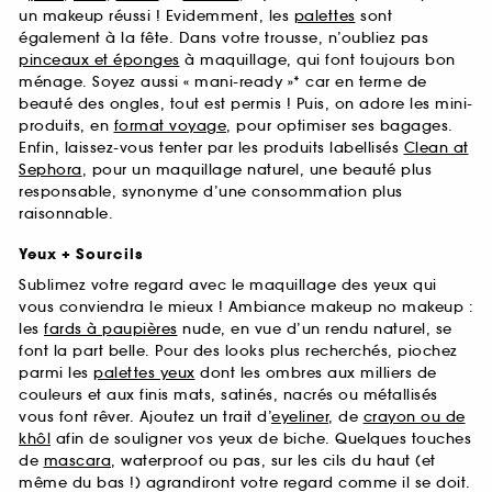
un makeup réussi ! Evidemment, les
palettes
sont
également à la fête. Dans votre trousse, n’oubliez pas
pinceaux et éponges
à maquillage, qui font toujours bon
ménage. Soyez aussi « mani-ready »* car en terme de
beauté des ongles, tout est permis ! Puis, on adore les mini-
produits, en
format voyage
, pour optimiser ses bagages.
Enfin, laissez-vous tenter par les produits labellisés
Clean at
Sephora
, pour un maquillage naturel, une beauté plus
responsable, synonyme d’une consommation plus
raisonnable.
Yeux + Sourcils
Sublimez votre regard avec le maquillage des yeux qui
vous conviendra le mieux ! Ambiance makeup no makeup :
les
fards à paupières
nude, en vue d’un rendu naturel, se
font la part belle. Pour des looks plus recherchés, piochez
parmi les
palettes yeux
dont les ombres aux milliers de
couleurs et aux finis mats, satinés, nacrés ou métallisés
vous font rêver. Ajoutez un trait d’
eyeliner
, de
crayon ou de
khôl
afin de souligner vos yeux de biche. Quelques touches
de
mascara
, waterproof ou pas, sur les cils du haut (et
même du bas !) agrandiront votre regard comme il se doit.