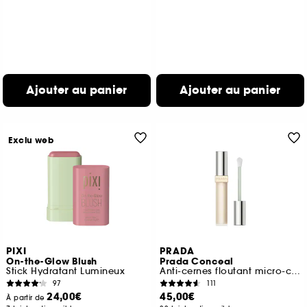
Ajouter au panier
Ajouter au panier
Exclu web
PIXI
PRADA
On-the-Glow Blush
Prada Conceal
Stick Hydratant Lumineux
Anti-cernes floutant micro-correcteur
97
111
24,00€
45,00€
À partir de