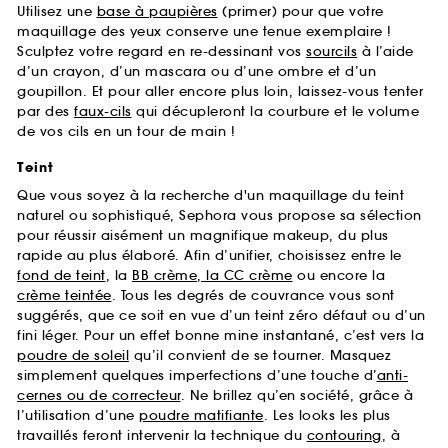
Utilisez une
base à paupières
(primer) pour que votre
maquillage des yeux conserve une tenue exemplaire !
Sculptez votre regard en re-dessinant vos
sourcils
à l’aide
d’un crayon, d’un mascara ou d’une ombre et d’un
goupillon. Et pour aller encore plus loin, laissez-vous tenter
par des
faux-cils
qui décupleront la courbure et le volume
de vos cils en un tour de main !
Teint
Que vous soyez à la recherche d'un maquillage du teint
naturel ou sophistiqué, Sephora vous propose sa sélection
pour réussir aisément un magnifique makeup, du plus
rapide au plus élaboré. Afin d’unifier, choisissez entre le
fond de teint
, la
BB crème, la CC crème
ou encore la
crème teintée
. Tous les degrés de couvrance vous sont
suggérés, que ce soit en vue d’un teint zéro défaut ou d’un
fini léger. Pour un effet bonne mine instantané, c’est vers la
poudre de soleil
qu’il convient de se tourner. Masquez
simplement quelques imperfections d’une touche d’
anti-
cernes ou de correcteur
. Ne brillez qu’en société, grâce à
l’utilisation d’une
poudre matifiante
. Les looks les plus
travaillés feront intervenir la technique du
contouring
, à