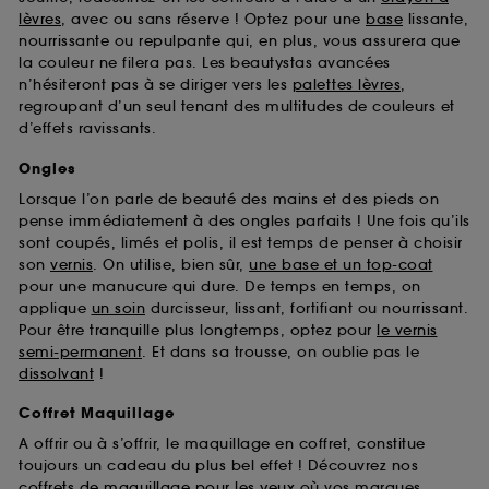
Sephora pourra associer les informations de
lèvres
, avec ou sans réserve ! Optez pour une
base
lissante,
navigation collectées par ces Cookies, pour les
nourrissante ou repulpante qui, en plus, vous assurera que
finalités acceptées, avec les données personnelles
la couleur ne filera pas. Les beautystas avancées
collectées ou générées lors de votre activité en ligne
n’hésiteront pas à se diriger vers les
palettes lèvres
,
ou en magasin. Pour refuser tous les cookies, cliques
regroupant d’un seul tenant des multitudes de couleurs et
sur "continuer sans accepter". Voous pouvez à tout
d’effets ravissants.
moment choisir de retirer votrte consentement. Si vous
souhaitez obtenir plus d'information sur les cookies
Ongles
utilisés,
cliquez
ici
.
Lorsque l’on parle de beauté des mains et des pieds on
pense immédiatement à des ongles parfaits ! Une fois qu’ils
sont coupés, limés et polis, il est temps de penser à choisir
son
vernis
. On utilise, bien sûr,
une base et un top-coat
pour une manucure qui dure. De temps en temps, on
applique
un soin
durcisseur, lissant, fortifiant ou nourrissant.
Pour être tranquille plus longtemps, optez pour
le vernis
semi-permanent
. Et dans sa trousse, on oublie pas le
dissolvant
!
Coffret Maquillage
A offrir ou à s’offrir, le maquillage en coffret, constitue
toujours un cadeau du plus bel effet ! Découvrez nos
coffrets de maquillage pour les yeux
où vos marques