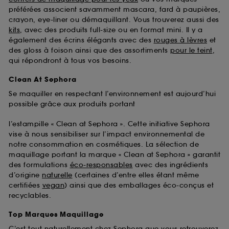
préférées associent savamment mascara, fard à paupières,
crayon, eye-liner ou démaquillant. Vous trouverez aussi des
kits
, avec des produits full-size ou en format mini. Il y a
également des écrins élégants avec des
rouges à lèvres
et
des gloss à foison ainsi que des assortiments
pour le teint
,
qui répondront à tous vos besoins.
Clean At Sephora
Se maquiller en respectant l’environnement est aujourd’hui
possible grâce aux produits portant
l’estampille « Clean at Sephora ». Cette initiative Sephora
vise à nous sensibiliser sur l’impact environnemental de
notre consommation en cosmétiques. La sélection de
maquillage portant la marque « Clean at Sephora » garantit
des formulations
éco-responsables
avec des ingrédients
d’origine
naturelle
(certaines d’entre elles étant même
certifiées
vegan
) ainsi que des emballages éco-conçus et
recyclables.
Top Marques Maquillage
C’est tout naturellement chez Sephora que vous retrouverez