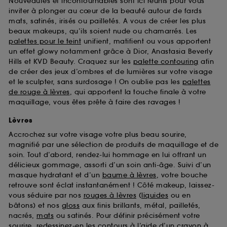
Nouveautés et incontournables sont ici réunis pour vous
d’en améliorer la performance.
inviter à plonger au cœur de la beauté autour de fards
mats, satinés, irisés ou pailletés. A vous de créer les plus
Cookies de sécurisation des paiements en ligne :
beaux makeups, qu’ils soient nude ou chamarrés. Les
ils nous permettent de lutter notamment contre les
fraudes aux moyens de paiement et les
palettes pour le teint
unifient, matifient ou vous apportent
usurpations d’identité.
un effet glowy notamment grâce à Dior, Anastasia Beverly
Hills et KVD Beauty. Craquez sur les
palette contouring
afin
Cookies fonctionnels :
il s’agit de cookies
de créer des jeux d’ombres et de lumières sur votre visage
permettant l’affichage et/ou la fourniture de
et le sculpter, sans surdosage ! On oublie pas les
palettes
certaines fonctionnalités du site, tel que les
de rouge à lèvres
, qui apportent la touche finale à votre
cookies d’authentification qui sont utilisés afin de
maquillage, vous êtes prête à faire des ravages !
vous faire bénéficier de l’authentification
prolongée vous permettant d’accéder à votre
Lèvres
compte lors de votre prochaine visite sur le site
Accrochez sur votre visage votre plus beau sourire,
sans saisir à nouveau votre identifiant et mot de
magnifié par une sélection de produits de maquillage et de
passe.
soin. Tout d’abord, rendez-lui hommage en lui offrant un
délicieux gommage, assorti d’un soin anti-âge. Suivi d’un
masque hydratant et d’un
baume à lèvres
, votre bouche
A l'exception des cookies techniques, le dépôt et la
retrouve sont éclat instantanément ! Côté makeup, laissez-
lecture de ces traceurs requiert votre accord. Vous
vous séduire par nos
rouges à lèvres
(
liquides
ou en
pouvez personnaliser vos choix concernant le dépôt
bâtons) et nos
gloss
aux finis brillants, métal, pailletés,
de ces cookies grâce au bouton "personnaliser mes
nacrés,
mats
ou satinés. Pour définir précisément votre
choix" ci-dessous ou décider de "tout accepter".
sourire, redessinez-en les contours à l’aide d’un
crayon à