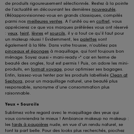
de produits rigoureusement sélectionnés. Restez à la pointe
de l’actualité en découvrant les dernières
nouveautés
.
(Ré)approvisionnez-vous en grands classiques, compilés
parmi nos
meilleures ventes
. A l’unité ou en
coffret
, vous
apprécierez ce que vos marques préférées vous ont réservé
:
yeux
,
teint
,
lèvres
et
sourcils
, il y a tout ce qu’il faut pour
un makeup réussi ! Evidemment, les
palettes
sont
également à la fête. Dans votre trousse, n’oubliez pas
pinceaux et éponges
à maquillage, qui font toujours bon
ménage. Soyez aussi « mani-ready »* car en terme de
beauté des ongles, tout est permis ! Puis, on adore les mini-
produits, en
format voyage
, pour optimiser ses bagages.
Enfin, laissez-vous tenter par les produits labellisés
Clean at
Sephora
, pour un maquillage naturel, une beauté plus
responsable, synonyme d’une consommation plus
raisonnable.
Yeux + Sourcils
Sublimez votre regard avec le maquillage des yeux qui
vous conviendra le mieux ! Ambiance makeup no makeup :
les
fards à paupières
nude, en vue d’un rendu naturel, se
font la part belle. Pour des looks plus recherchés, piochez