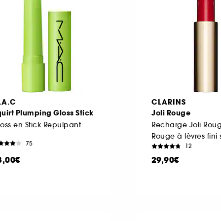
.A.C
CLARINS
uirt Plumping Gloss Stick
Joli Rouge
oss en Stick Repulpant
Rouge à lèvres fini 
75
12
8,00€
29,90€