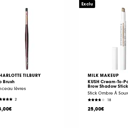
Exclu
HARLOTTE TILBURY
MILK MAKEUP
p Brush
KUSH Cream-To-P
Brow Shadow Stic
nceau lèvres
2
18
5,00€
25,00€