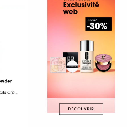
owder
k
Stick Ombre À Sourcils Crème-Poudre
DÉCOUVRIR