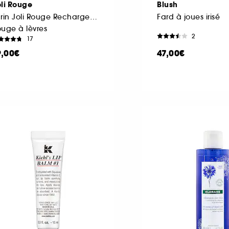
li Rouge
Blush
Ecrin Joli Rouge Rechargeable
Fard à joues irisé
uge à lèvres
2
17
9,00€
47,00€