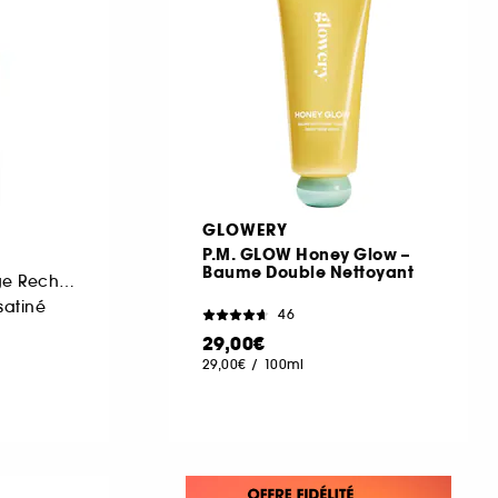
GLOWERY
P.M. GLOW Honey Glow –
Baume Double Nettoyant
Recharge Joli Rouge Rechargeable
satiné
46
29,00€
29,00€
/
100ml