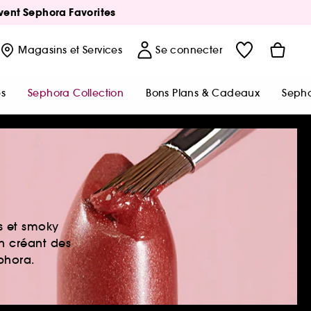
Avent Sephora Favorites
Magasins
et Services
Se connecter
s
Sephora Collection
Bons Plans & Cadeaux
Sepho
es et smoky
en créant des
ephora.