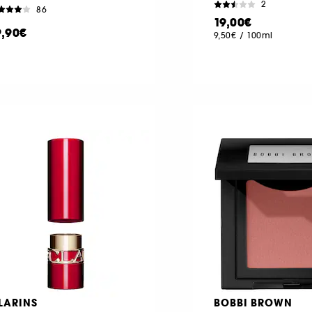
2
86
19,00€
9,90€
9,50€
/
100ml
LARINS
BOBBI BROWN