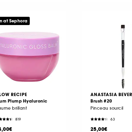
n at Sephora
LOW RECIPE
ANASTASIA BEVER
lum Plump Hyaluronic
Brush #20
ume brillant
Pinceau sourcil
819
63
4,00€
25,00€