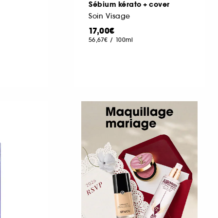
Sébium kérato + cover
Soin Visage
17,00€
56,67€
/
100ml