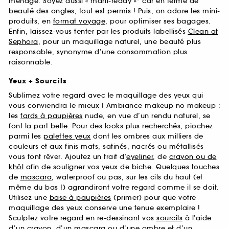
ménage. Soyez aussi « mani-ready »* car en terme de
beauté des ongles, tout est permis ! Puis, on adore les mini-
produits, en
format voyage
, pour optimiser ses bagages.
Enfin, laissez-vous tenter par les produits labellisés
Clean at
Sephora
, pour un maquillage naturel, une beauté plus
responsable, synonyme d’une consommation plus
raisonnable.
Yeux + Sourcils
Sublimez votre regard avec le maquillage des yeux qui
vous conviendra le mieux ! Ambiance makeup no makeup :
les
fards à paupières
nude, en vue d’un rendu naturel, se
font la part belle. Pour des looks plus recherchés, piochez
parmi les
palettes yeux
dont les ombres aux milliers de
couleurs et aux finis mats, satinés, nacrés ou métallisés
vous font rêver. Ajoutez un trait d’
eyeliner
, de
crayon ou de
khôl
afin de souligner vos yeux de biche. Quelques touches
de
mascara
, waterproof ou pas, sur les cils du haut (et
même du bas !) agrandiront votre regard comme il se doit.
Utilisez une
base à paupières
(primer) pour que votre
maquillage des yeux conserve une tenue exemplaire !
Sculptez votre regard en re-dessinant vos
sourcils
à l’aide
d’un crayon, d’un mascara ou d’une ombre et d’un