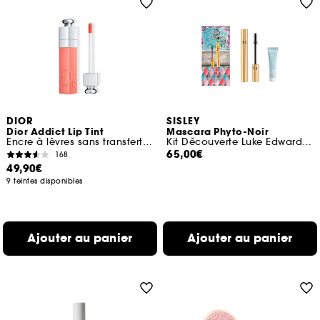
DIOR
SISLEY
Dior Addict Lip Tint
Mascara Phyto-Noir
Encre à lèvres sans transfert Hydratation 24 h
Kit Découverte Luke Edward Hall
65,00€
168
49,90€
9 teintes disponibles
Ajouter au panier
Ajouter au panier