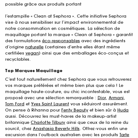
possible grâce aux produits portant
l’estampille « Clean at Sephora ». Cette initiative Sephora
vise à nous sensibiliser sur l’impact environnemental de
notre consommation en cosmétiques. La sélection de
maquillage portant la marque « Clean at Sephora » garantit
des formulations
éco-responsables
avec des ingrédients
d’origine
naturelle
(certaines d’entre elles étant même
certifiées
vegan
) ainsi que des emballages éco-conçus et
recyclables.
Top Marques Maquillage
C’est tout naturellement chez Sephora que vous retrouverez
vos marques préférées et même bien plus que cela ! Le
maquillage haute-couture, au chic incontestable, vous est
proposé avec une sélection remarquable :
Dior
,
Armani
,
Tom Ford
et
Yves Saint Laurent
vous séduiront assurément.
On pense à Rihanna pour
Fenty Beauty
et bien sûr à
Huda
aussi. Découvrez les must-haves de la makeup-artist
britannique
Charlotte Tilbury
ainsi que ceux de la reine du
sourcil, chez
Anastasia Beverly Hills
. Offrez-vous enfin une
excursion dans l’outback australien avec les produits
Tarte