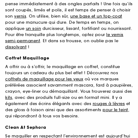
pense immédiatement à des ongles parfaits ! Une fois qu’ils
sont coupés, limés et polis, il est temps de penser à choisir
son
vernis
. On utilise, bien sûr,
une base et un top-coat
pour une manucure qui dure. De temps en temps, on
applique
un soin
durcisseur, lissant, fortifiant ou nourrissant.
Pour être tranquille plus longtemps, optez pour
le vernis
semi-permanent
. Et dans sa trousse, on oublie pas le
dissolvant
!
Coffret Maquillage
A offrir ou à s’offrir, le maquillage en coffret, constitue
toujours un cadeau du plus bel effet ! Découvrez nos
coffrets de maquillage pour les yeux
où vos marques
préférées associent savamment mascara, fard à paupières,
crayon, eye-liner ou démaquillant. Vous trouverez aussi des
kits
, avec des produits full-size ou en format mini. Il y a
également des écrins élégants avec des
rouges à lèvres
et
des gloss à foison ainsi que des assortiments
pour le teint
,
qui répondront à tous vos besoins.
Clean At Sephora
Se maquiller en respectant l’environnement est aujourd’hui