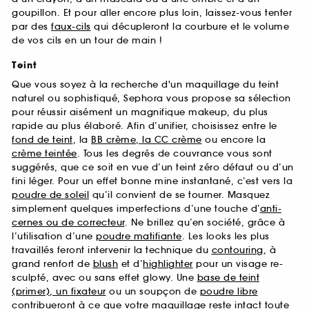
goupillon. Et pour aller encore plus loin, laissez-vous tenter
par des
faux-cils
qui décupleront la courbure et le volume
de vos cils en un tour de main !
Teint
Que vous soyez à la recherche d'un maquillage du teint
naturel ou sophistiqué, Sephora vous propose sa sélection
pour réussir aisément un magnifique makeup, du plus
rapide au plus élaboré. Afin d’unifier, choisissez entre le
fond de teint
, la
BB crème, la CC crème
ou encore la
crème teintée
. Tous les degrés de couvrance vous sont
suggérés, que ce soit en vue d’un teint zéro défaut ou d’un
fini léger. Pour un effet bonne mine instantané, c’est vers la
poudre de soleil
qu’il convient de se tourner. Masquez
simplement quelques imperfections d’une touche d’
anti-
cernes ou de correcteur
. Ne brillez qu’en société, grâce à
l’utilisation d’une
poudre matifiante
. Les looks les plus
travaillés feront intervenir la technique du
contouring
, à
grand renfort de
blush
et d’
highlighter
pour un visage re-
sculpté, avec ou sans effet glowy. Une
base de teint
(primer), un fixateur
ou un soupçon de
poudre libre
contribueront à ce que votre maquillage reste intact toute