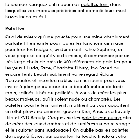
la journée. Craquez enfin pour nos
palettes teint
dans
lesquelles vos marques préférées ont compilé leurs must-
haves incontestés !
Palettes
Quoi de mieux qu’une
palette
pour une mine absolument
parfaite ! Il en existe pour toutes les fonctions ainsi que
pour tous les budgets, évidemment ! Chez Sephora, on
vous propose ce qu’il y a de mieux, à commencer par un
très large choix de près de 300 références de
palettes pour
les yeux
! Huda, Tarte, Charlotte Tilbury, Too Faced ou
encore Fenty Beauty subliment votre regard ébloui.
Nouveautés et incontournables sont ici réunis pour vous
inviter à plonger au cœur de la beauté autour de fards
mats, satinés, irisés ou pailletés. A vous de créer les plus
beaux makeups, qu’ils soient nude ou chamarrés. Les
palettes pour le teint
unifient, matifient ou vous apportent
un effet glowy notamment grâce à Dior, Anastasia Beverly
Hills et KVD Beauty. Craquez sur les
palette contouring
afin
de créer des jeux d’ombres et de lumières sur votre visage
et le sculpter, sans surdosage ! On oublie pas les
palettes
de rouge à lèvres
, qui apportent la touche finale à votre