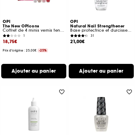
OPI
OPI
The New OPIcons
Natural Nail Strengthener
Coffret de 4 minis vernis tenue jusqu'à 7 jours
Base protectrice et durcisseur pour ongles naturels
1
31
18,75€
21,00€
Prix d'origine : 25,00€
-25%
Ajouter au panier
Ajouter au panier