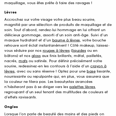
maquillage, vous êtes prête à faire des ravages !
Lèvres
Accrochez sur votre visage votre plus beau sourire,
magnifié par une sélection de produits de maquillage et de
soin. Tout d’abord, rendez-lui hommage en lui offrant un
délicieux gommage, assorti d’un soin anti-âge. Suivi d’un
masque hydratant et d’un
baume à lèvres
, votre bouche
retrouve sont éclat instantanément ! Côté makeup, laissez-
vous séduire par nos
rouges à lèvres
(
liquides
ou en
bâtons) et nos
gloss
aux finis brillants, métal, pailletés,
nacrés,
mats
ou satinés. Pour définir précisément votre
sourire, redessinez-en les contours à l’aide d’un
crayon à
lèvres
, avec ou sans réserve ! Optez pour une
base
lissante,
nourrissante ou repulpante qui, en plus, vous assurera que
la couleur ne filera pas. Les beautystas avancées
n’hésiteront pas à se diriger vers les
palettes lèvres
,
regroupant d’un seul tenant des multitudes de couleurs et
d’effets ravissants.
Ongles
Lorsque l’on parle de beauté des mains et des pieds on