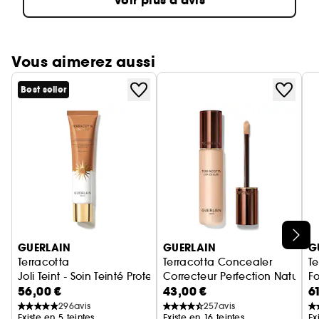
Voir plus d'avis
Vous aimerez aussi
Best seller
Ignorer le carrousel produits
GUERLAIN
GUERLAIN
G
Terracotta
Terracotta Concealer
Te
Joli Teint - Soin Teinté Protecteur - Effet Bonne Mine Ensoleil
Correcteur Perfection Naturell
Fo
56,00 €
43,00 €
6
296
avis
257
avis
Existe en 5 teintes
Existe en 16 teintes
Ex