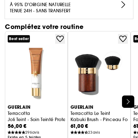
Infusée d'huile d'argan naturelle, aux vertus
À 95% D'ORIGINE NATURELLE
hydratantes, la poudre offre une tenue longue
TENUE 24H - SANS TRANSFERT
durée et un confort absolu toute la journée.
Complétez votre routine
¹Selon la norme ISO 16128. Les 4% restants
contribuent à l'intégrité et à la sensorialité.
Best seller
B
Ignorer le carrousel produits
GUERLAIN
GUERLAIN
G
Terracotta
Terracotta Le Teint
Te
Joli Teint - Soin Teinté Protecteur - Effet Bonne Mine Ensoleil
Kabuki Brush - Pinceau Fond d
Fo
56,00 €
61,00 €
6
296
avis
23
avis
Existe en 5 teintes
Ex