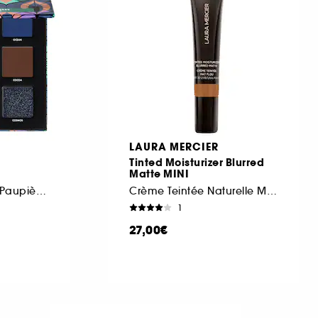
LAURA MERCIER
Tinted Moisturizer Blurred
Matte MINI
Palette De Fards A Paupières
Crème Teintée Naturelle MINI
1
27,00€