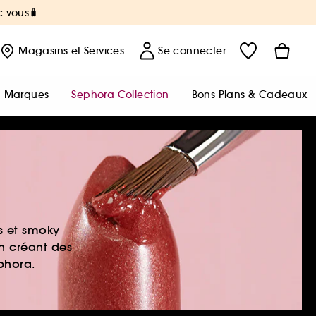
c vous🧳
Magasins
et Services
Se connecter
Marques
Sephora Collection
Bons Plans & Cadeaux
es et smoky
en créant des
ephora.