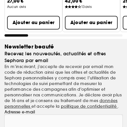
27,00 €
42,00 €
2
Poudre matifiante
Aucun avis
13
avis
Ajouter au panier
Ajouter au panier
Newsletter beauté
Recevez les nouveautés, actualités et offres
Sephora par email
En m’inscrivant, j’accepte de recevoir par email mon
code de réduction ainsi que les offres et actualités de
Sephora personnalisées y compris avec l’utilisation de
technologies de suivi permettant de mesurer la
performance des campagnes afin d'optimiser et
personnaliser nos communications. Je déclare avoir plus
de 16 ans et je consens au traitement de mes
données
personnelles
et accepte la
politique de confidentialité
.
Adresse e-mail