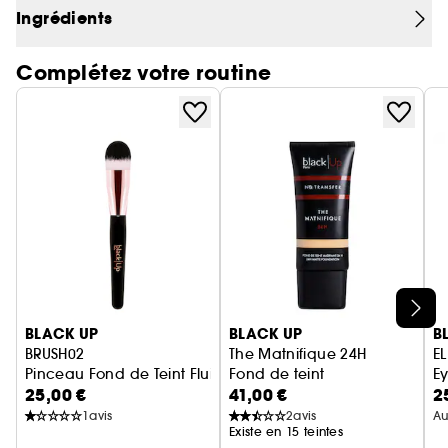
correcteurs black|Up.
Ingrédients
Végan, Qualité professionnelle,
Design moderne et ergonomique pour une
Complétez votre routine
manipulation aisée, Poils denses pour une
couverture maximale avec une poudre
Tête large et arrondie pour une application
uniforme sur tout le visage
Ignorer le carrousel produits
BLACK UP
BLACK UP
B
BRUSH02
The Matnifique 24H
E
Pinceau Fond de Teint Fluide
Fond de teint
Ey
25,00 €
41,00 €
2
1
avis
2
avis
Au
Existe en 15 teintes