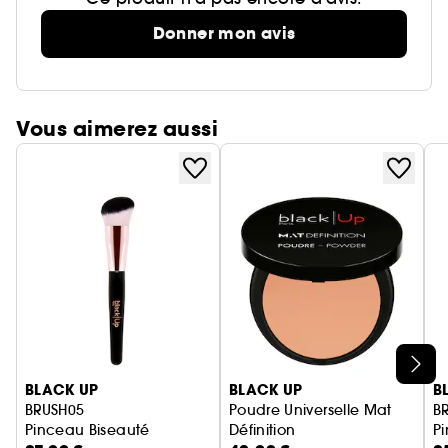
Donner mon avis
Vous aimerez aussi
Ignorer le carrousel produits
BLACK UP
BLACK UP
B
BRUSH05
Poudre Universelle Mat
B
Pinceau Biseauté
Définition
Pi