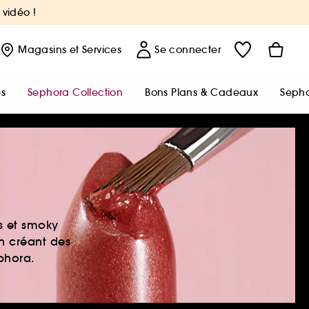
 vidéo !
Magasins
et Services
Se connecter
s
Sephora Collection
Bons Plans & Cadeaux
Sepho
es et smoky
en créant des
ephora.