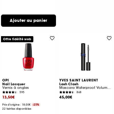
Ajouter au panier
Offre fidélité web
OPI
YVES SAINT LAURENT
Nail Lacquer
Lash Clash
Vernis à ongles
Mascara Waterproof Volume Extrême
595
868
13,50€
45,00€
Prix d'origine : 18,00€
-25%
22 teintes disponibles