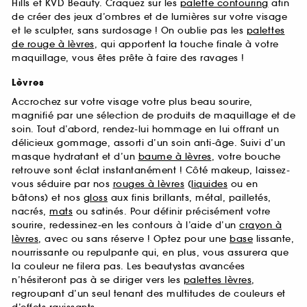
Hills et KVD Beauty. Craquez sur les
palette contouring
afin
de créer des jeux d’ombres et de lumières sur votre visage
et le sculpter, sans surdosage ! On oublie pas les
palettes
de rouge à lèvres
, qui apportent la touche finale à votre
maquillage, vous êtes prête à faire des ravages !
Lèvres
Accrochez sur votre visage votre plus beau sourire,
magnifié par une sélection de produits de maquillage et de
soin. Tout d’abord, rendez-lui hommage en lui offrant un
délicieux gommage, assorti d’un soin anti-âge. Suivi d’un
masque hydratant et d’un
baume à lèvres
, votre bouche
retrouve sont éclat instantanément ! Côté makeup, laissez-
vous séduire par nos
rouges à lèvres
(
liquides
ou en
bâtons) et nos
gloss
aux finis brillants, métal, pailletés,
nacrés,
mats
ou satinés. Pour définir précisément votre
sourire, redessinez-en les contours à l’aide d’un
crayon à
lèvres
, avec ou sans réserve ! Optez pour une
base
lissante,
nourrissante ou repulpante qui, en plus, vous assurera que
la couleur ne filera pas. Les beautystas avancées
n’hésiteront pas à se diriger vers les
palettes lèvres
,
regroupant d’un seul tenant des multitudes de couleurs et