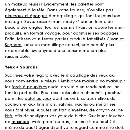
un makeup réussi ! Evidemment, les
palettes
sont
également à la fête. Dans votre trousse, n’oubliez pas
pinceaux et éponges
à maquillage, qui font toujours bon
ménage. Soyez aussi « mani-ready »* car en terme de
beauté des ongles, tout est permis ! Puis, on adore les mini-
produits, en
format voyage
, pour optimiser ses bagages.
Enfin, laissez-vous tenter par les produits labellisés
Clean at
Sephora
, pour un maquillage naturel, une beauté plus
responsable, synonyme d’une consommation plus
raisonnable.
Yeux + Sourcils
Sublimez votre regard avec le maquillage des yeux qui
vous conviendra le mieux ! Ambiance makeup no makeup :
les
fards à paupières
nude, en vue d’un rendu naturel, se
font la part belle. Pour des looks plus recherchés, piochez
parmi les
palettes yeux
dont les ombres aux milliers de
couleurs et aux finis mats, satinés, nacrés ou métallisés
vous font rêver. Ajoutez un trait d’
eyeliner
, de
crayon ou de
khôl
afin de souligner vos yeux de biche. Quelques touches
de
mascara
, waterproof ou pas, sur les cils du haut (et
même du bas !) agrandiront votre regard comme il se doit.