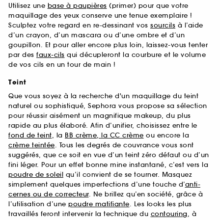
Utilisez une
base à paupières
(primer) pour que votre
maquillage des yeux conserve une tenue exemplaire !
Sculptez votre regard en re-dessinant vos
sourcils
à l’aide
d’un crayon, d’un mascara ou d’une ombre et d’un
goupillon. Et pour aller encore plus loin, laissez-vous tenter
par des
faux-cils
qui décupleront la courbure et le volume
de vos cils en un tour de main !
Teint
Que vous soyez à la recherche d'un maquillage du teint
naturel ou sophistiqué, Sephora vous propose sa sélection
pour réussir aisément un magnifique makeup, du plus
rapide au plus élaboré. Afin d’unifier, choisissez entre le
fond de teint
, la
BB crème, la CC crème
ou encore la
crème teintée
. Tous les degrés de couvrance vous sont
suggérés, que ce soit en vue d’un teint zéro défaut ou d’un
fini léger. Pour un effet bonne mine instantané, c’est vers la
poudre de soleil
qu’il convient de se tourner. Masquez
simplement quelques imperfections d’une touche d’
anti-
cernes ou de correcteur
. Ne brillez qu’en société, grâce à
l’utilisation d’une
poudre matifiante
. Les looks les plus
travaillés feront intervenir la technique du
contouring
, à