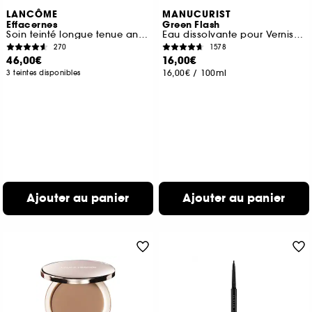
LANCÔME
MANUCURIST
Effacernes
Green Flash
Soin teinté longue tenue anticernes SPF 30
Eau dissolvante pour Vernis Green Flash
270
1578
46,00€
16,00€
16,00€
/
100ml
3 teintes disponibles
Ajouter au panier
Ajouter au panier