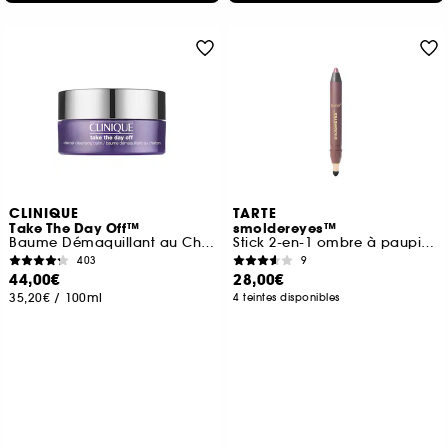
CLINIQUE
TARTE
Take The Day Off™
smoldereyes™
Baume Démaquillant au Charbon
Stick 2-en-1 ombre à paupières & eyeliner
403
9
44,00€
28,00€
35,20€
/
100ml
4 teintes disponibles