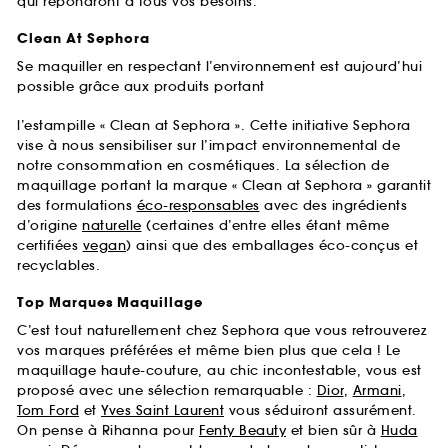
qui répondront à tous vos besoins.
Clean At Sephora
Se maquiller en respectant l’environnement est aujourd’hui
possible grâce aux produits portant
l’estampille « Clean at Sephora ». Cette initiative Sephora
vise à nous sensibiliser sur l’impact environnemental de
notre consommation en cosmétiques. La sélection de
maquillage portant la marque « Clean at Sephora » garantit
des formulations
éco-responsables
avec des ingrédients
d’origine
naturelle
(certaines d’entre elles étant même
certifiées
vegan
) ainsi que des emballages éco-conçus et
recyclables.
Top Marques Maquillage
C’est tout naturellement chez Sephora que vous retrouverez
vos marques préférées et même bien plus que cela ! Le
maquillage haute-couture, au chic incontestable, vous est
proposé avec une sélection remarquable :
Dior
,
Armani
,
Tom Ford
et
Yves Saint Laurent
vous séduiront assurément.
On pense à Rihanna pour
Fenty Beauty
et bien sûr à
Huda