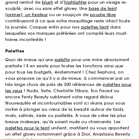
grand renfort de
blush
et d’
highlighter
pour un visage re-
sculpté, avec ou sans effet glowy. Une
base de teint
(primer), un fixateur
ou un soupçon de
poudre libre
contribueront à ce que votre maquillage reste intact toute
la journée. Craquez enfin pour nos
palettes teint
dans
lesquelles vos marques préférées ont compilé leurs must-
haves incontestés !
Palettes
Quoi de mieux qu’une
palette
pour une mine absolument
parfaite ! Il en existe pour toutes les fonctions ainsi que
pour tous les budgets, évidemment ! Chez Sephora, on
vous propose ce qu’il y a de mieux, à commencer par un
très large choix de près de 300 références de
palettes pour
les yeux
! Huda, Tarte, Charlotte Tilbury, Too Faced ou
encore Fenty Beauty subliment votre regard ébloui.
Nouveautés et incontournables sont ici réunis pour vous
inviter à plonger au cœur de la beauté autour de fards
mats, satinés, irisés ou pailletés. A vous de créer les plus
beaux makeups, qu’ils soient nude ou chamarrés. Les
palettes pour le teint
unifient, matifient ou vous apportent
un effet glowy notamment grâce à Dior, Anastasia Beverly