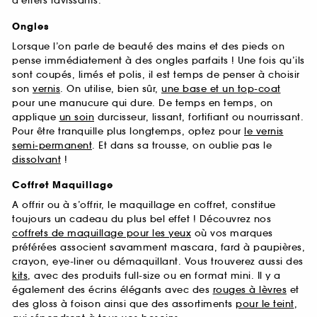
d’effets ravissants.
Ongles
Lorsque l’on parle de beauté des mains et des pieds on
pense immédiatement à des ongles parfaits ! Une fois qu’ils
sont coupés, limés et polis, il est temps de penser à choisir
son
vernis
. On utilise, bien sûr,
une base et un top-coat
pour une manucure qui dure. De temps en temps, on
applique
un soin
durcisseur, lissant, fortifiant ou nourrissant.
Pour être tranquille plus longtemps, optez pour
le vernis
semi-permanent
. Et dans sa trousse, on oublie pas le
dissolvant
!
Coffret Maquillage
A offrir ou à s’offrir, le maquillage en coffret, constitue
toujours un cadeau du plus bel effet ! Découvrez nos
coffrets de maquillage pour les yeux
où vos marques
préférées associent savamment mascara, fard à paupières,
crayon, eye-liner ou démaquillant. Vous trouverez aussi des
kits
, avec des produits full-size ou en format mini. Il y a
également des écrins élégants avec des
rouges à lèvres
et
des gloss à foison ainsi que des assortiments
pour le teint
,