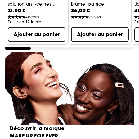
solution anti-cernes
Brume fixatrice
B
31,00 €
36,00 €
4
imperceptible
Fo
co
419
avis
782
avis
Existe en 12 teintes
Ex
Ajouter au panier
Ajouter au panier
Découvrir la marque
MAKE UP FOR EVER