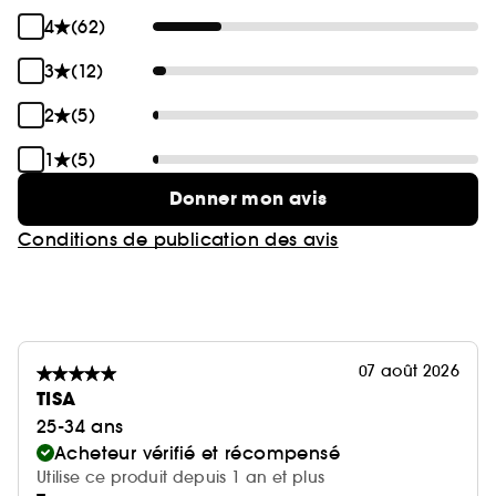
COMMITTED FOR EVER = ENGAGE POUR TOUJOURS
4
(62)
*Test instrumental sur 25 sujets
3
(12)
**Test instrumental sur 30 sujets
2
(5)
1
(5)
Donner mon avis
Conditions de publication des avis
07 août 2026
TISA
25-34 ans
Acheteur vérifié et récompensé
Utilise ce produit depuis 1 an et plus