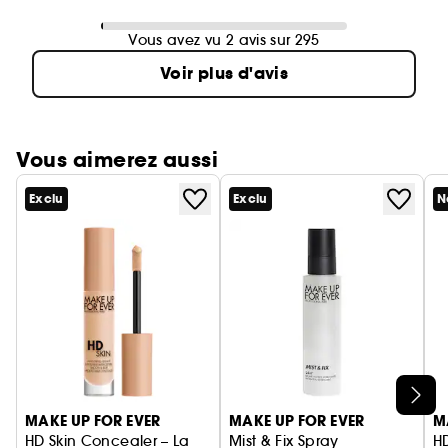
Vous avez vu 2 avis sur 295
Voir plus d'avis
Vous aimerez aussi
Exclu
Exclu
N
Ignorer le carrousel produits
MAKE UP FOR EVER
MAKE UP FOR EVER
M
HD Skin Concealer – La
Mist & Fix Spray
HD