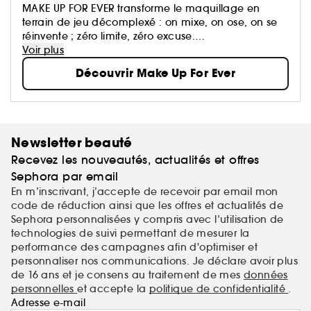
MAKE UP FOR EVER transforme le maquillage en
terrain de jeu décomplexé : on mixe, on ose, on se
réinvente ; zéro limite, zéro excuse.
Ses formules haute performance suivent le rythme et
Voir plus
subliment toutes les carnations, quoi qu’il arrive.
Découvrir Make Up For Ever
Newsletter beauté
Recevez les nouveautés, actualités et offres
Sephora par email
En m’inscrivant, j’accepte de recevoir par email mon
code de réduction ainsi que les offres et actualités de
Sephora personnalisées y compris avec l’utilisation de
technologies de suivi permettant de mesurer la
performance des campagnes afin d'optimiser et
personnaliser nos communications. Je déclare avoir plus
de 16 ans et je consens au traitement de mes
données
personnelles
et accepte la
politique de confidentialité
.
Adresse e-mail