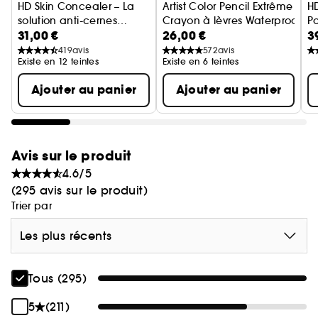
HD Skin Concealer – La
Artist Color Pencil Extrême
HD
exactement là où vous en avez besoin.
solution anti-cernes
Crayon à lèvres Waterproof Co
Po
31,00 €
26,00 €
3
imperceptible
ul
UNE FORMULE SOIN
i
419
avis
572
avis
Existe en 12 teintes
Existe en 6 teintes
Enrichie en niacinamide, acide hyaluronique et
extrait de grenade, cette formule haute
Ajouter au panier
Ajouter au panier
performance prend également soin de votre
peau. Elle contribue jour après jour à atténuer
visiblement les cernes et les imperfections, tout en
assurant une hydratation continue pendant 36
Avis sur le produit
heures. **
4.6/5
(295 avis sur le produit)
COMMITTED FOR EVER
Trier par
Sans parfum ajouté, convient aux peaux
sensibles.
Les plus récents
Sans ingrédients d'origine animale.
Packaging éco-conçu : Composants beiges 100
Tous (295)
% en plastique PP recyclé & flacon composé à 70
% de PET recyclé.
5
(211)