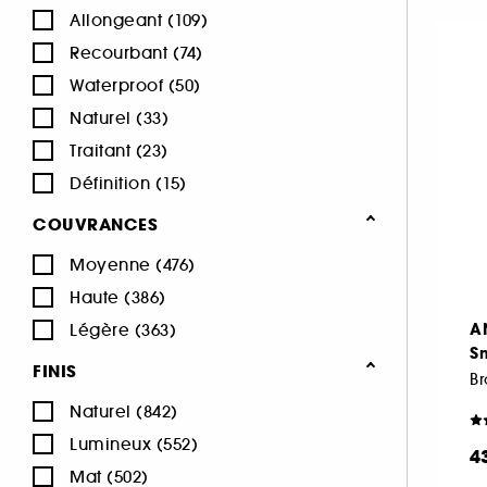
Vert (84)
Violet (328)
Allongeant (109)
INNISFREE (1)
Recourbant (74)
ISLE OF PARADISE (1)
Waterproof (50)
KIEHL'S SINCE 1851 (3)
Naturel (33)
KLORANE (1)
Traitant (23)
KOSAS (34)
Définition (15)
KVD Beauty (13)
LA MER (5)
COUVRANCES
LANCÔME (66)
Moyenne (476)
LANEIGE (5)
Haute (386)
LANOLIPS (10)
A
Légère (363)
LA PRAIRIE (5)
Sm
FINIS
LAURA MERCIER (52)
Br
Naturel (842)
LE MINI MACARON (34)
Lumineux (552)
M.A.C (97)
4
Mat (502)
MAKEUP BY MARIO (48)