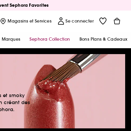
Avent Sephora Favorites
Magasins
et Services
Se connecter
Marques
Sephora Collection
Bons Plans & Cadeaux
es et smoky
en créant des
ephora.