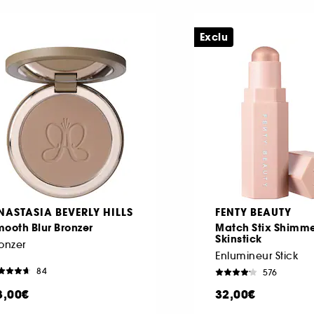
Exclu
NASTASIA BEVERLY HILLS
FENTY BEAUTY
ooth Blur Bronzer
Match Stix Shimm
Skinstick
onzer
Enlumineur Stick
84
576
3,00€
32,00€