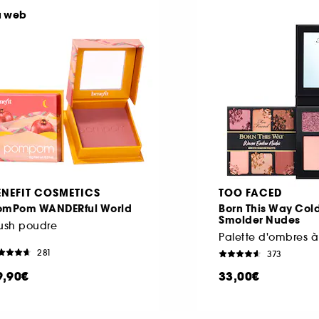
u web
ENEFIT COSMETICS
TOO FACED
omPom WANDERful World
Born This Way Col
Smolder Nudes
ush poudre
281
373
9,90€
33,00€