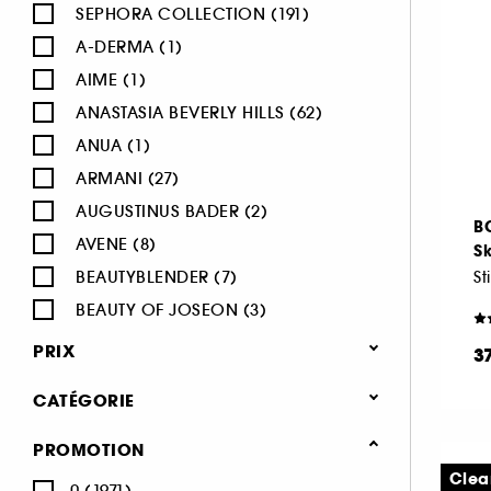
SEPHORA COLLECTION (191)
A-DERMA (1)
AIME (1)
ANASTASIA BEVERLY HILLS (62)
ANUA (1)
ARMANI (27)
AUGUSTINUS BADER (2)
B
AVENE (8)
Sk
BEAUTYBLENDER (7)
St
BEAUTY OF JOSEON (3)
BENEFIT COSMETICS (97)
PRIX
3
BIODERMA (9)
CATÉGORIE
BLACK UP (33)
BOBBI BROWN (60)
Maquillage
PROMOTION
BYOMA (5)
-25% sur une sélection maquillage
Clea
0 (1971)