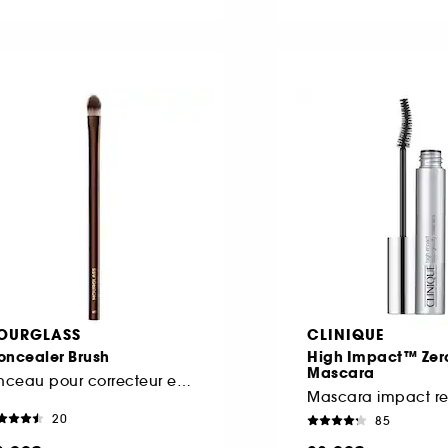
OURGLASS
CLINIQUE
oncealer Brush
High Impact™ Zero
Mascara
Pinceau pour correcteur et anticernes
20
85