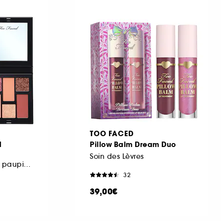
TOO FACED
d
Pillow Balm Dream Duo
Soin des Lèvres
Palette d'ombres à paupière
32
39,00€