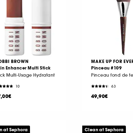
OBBI BROWN
MAKE UP FOR EVE
in Enhancer Multi Stick
Pinceau #109
ick Multi-Usage Hydratant
10
63
7,00€
49,90€
n at Sephora
Clean at Sephora