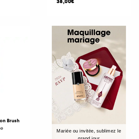
38,00€
ion Brush
ge
Mariée ou invitée, sublimez le
grand jour