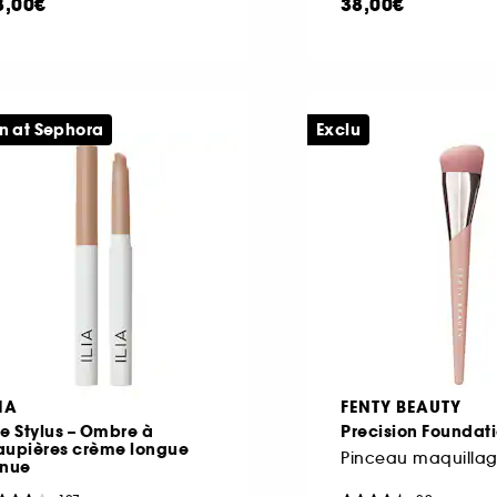
8,00€
38,00€
n at Sephora
Exclu
IA
FENTY BEAUTY
e Stylus – Ombre à
Precision Foundat
aupières crème longue
Pinceau maquilla
enue