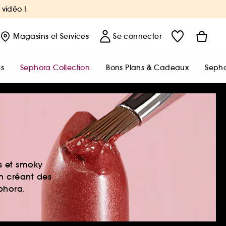
 vidéo !
Magasins
et Services
Se connecter
s
Sephora Collection
Bons Plans & Cadeaux
Sepho
es et smoky
en créant des
ephora.