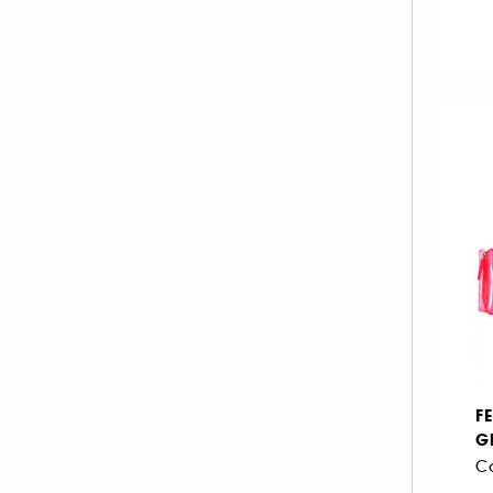
Tissus (1)
INNISFREE (1)
ISLE OF PARADISE (1)
KIEHL'S SINCE 1851 (3)
KLORANE (1)
KOSAS (34)
KVD Beauty (13)
LA MER (4)
LANCÔME (66)
LANEIGE (5)
LANOLIPS (10)
LA PRAIRIE (5)
LAURA MERCIER (52)
F
LE MINI MACARON (35)
G
M.A.C (97)
MAKEUP BY MARIO (47)