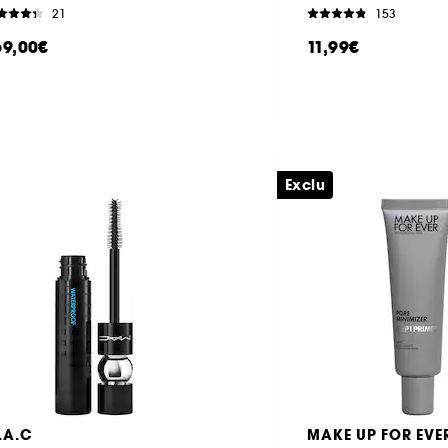
21
153
69,00€
11,99€
Exclu
.A.C
MAKE UP FOR EVE