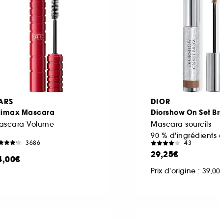
ARS
DIOR
limax Mascara
Diorshow On Set B
ascara Volume
Mascara sourcils
3686
43
29,25€
4,00€
Prix d'origine : 39,0