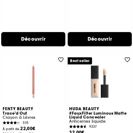
Découvrir
Découvrir
Best seller
FENTY BEAUTY
HUDA BEAUTY
Trace'd Out
#FauxFilter Luminous Matte
Liquid Concealer
Crayon à Lèvres
Anticernes liquide
535
9237
22,00€
À partir de
32,00€