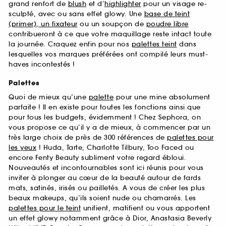
grand renfort de
blush
et d’
highlighter
pour un visage re-
sculpté, avec ou sans effet glowy. Une
base de teint
(primer), un fixateur
ou un soupçon de
poudre libre
contribueront à ce que votre maquillage reste intact toute
la journée. Craquez enfin pour nos
palettes teint
dans
lesquelles vos marques préférées ont compilé leurs must-
haves incontestés !
Palettes
Quoi de mieux qu’une
palette
pour une mine absolument
parfaite ! Il en existe pour toutes les fonctions ainsi que
pour tous les budgets, évidemment ! Chez Sephora, on
vous propose ce qu’il y a de mieux, à commencer par un
très large choix de près de 300 références de
palettes pour
les yeux
! Huda, Tarte, Charlotte Tilbury, Too Faced ou
encore Fenty Beauty subliment votre regard ébloui.
Nouveautés et incontournables sont ici réunis pour vous
inviter à plonger au cœur de la beauté autour de fards
mats, satinés, irisés ou pailletés. A vous de créer les plus
beaux makeups, qu’ils soient nude ou chamarrés. Les
palettes pour le teint
unifient, matifient ou vous apportent
un effet glowy notamment grâce à Dior, Anastasia Beverly