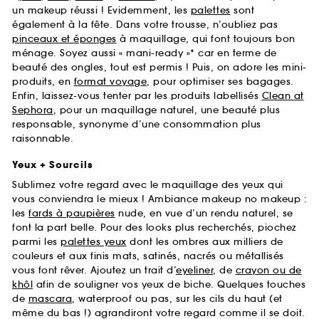
un makeup réussi ! Evidemment, les
palettes
sont
également à la fête. Dans votre trousse, n’oubliez pas
pinceaux et éponges
à maquillage, qui font toujours bon
ménage. Soyez aussi « mani-ready »* car en terme de
beauté des ongles, tout est permis ! Puis, on adore les mini-
produits, en
format voyage
, pour optimiser ses bagages.
Enfin, laissez-vous tenter par les produits labellisés
Clean at
Sephora
, pour un maquillage naturel, une beauté plus
responsable, synonyme d’une consommation plus
raisonnable.
Yeux + Sourcils
Sublimez votre regard avec le maquillage des yeux qui
vous conviendra le mieux ! Ambiance makeup no makeup :
les
fards à paupières
nude, en vue d’un rendu naturel, se
font la part belle. Pour des looks plus recherchés, piochez
parmi les
palettes yeux
dont les ombres aux milliers de
couleurs et aux finis mats, satinés, nacrés ou métallisés
vous font rêver. Ajoutez un trait d’
eyeliner
, de
crayon ou de
khôl
afin de souligner vos yeux de biche. Quelques touches
de
mascara
, waterproof ou pas, sur les cils du haut (et
même du bas !) agrandiront votre regard comme il se doit.