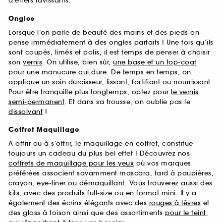
d’effets ravissants.
Ongles
Lorsque l’on parle de beauté des mains et des pieds on
pense immédiatement à des ongles parfaits ! Une fois qu’ils
sont coupés, limés et polis, il est temps de penser à choisir
son
vernis
. On utilise, bien sûr,
une base et un top-coat
pour une manucure qui dure. De temps en temps, on
applique
un soin
durcisseur, lissant, fortifiant ou nourrissant.
Pour être tranquille plus longtemps, optez pour
le vernis
semi-permanent
. Et dans sa trousse, on oublie pas le
dissolvant
!
Coffret Maquillage
A offrir ou à s’offrir, le maquillage en coffret, constitue
toujours un cadeau du plus bel effet ! Découvrez nos
coffrets de maquillage pour les yeux
où vos marques
préférées associent savamment mascara, fard à paupières,
crayon, eye-liner ou démaquillant. Vous trouverez aussi des
kits
, avec des produits full-size ou en format mini. Il y a
également des écrins élégants avec des
rouges à lèvres
et
des gloss à foison ainsi que des assortiments
pour le teint
,