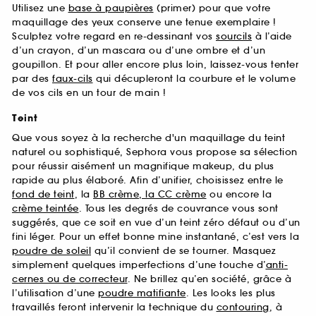
Utilisez une
base à paupières
(primer) pour que votre
maquillage des yeux conserve une tenue exemplaire !
Sculptez votre regard en re-dessinant vos
sourcils
à l’aide
d’un crayon, d’un mascara ou d’une ombre et d’un
goupillon. Et pour aller encore plus loin, laissez-vous tenter
par des
faux-cils
qui décupleront la courbure et le volume
de vos cils en un tour de main !
Teint
Que vous soyez à la recherche d'un maquillage du teint
naturel ou sophistiqué, Sephora vous propose sa sélection
pour réussir aisément un magnifique makeup, du plus
rapide au plus élaboré. Afin d’unifier, choisissez entre le
fond de teint
, la
BB crème, la CC crème
ou encore la
crème teintée
. Tous les degrés de couvrance vous sont
suggérés, que ce soit en vue d’un teint zéro défaut ou d’un
fini léger. Pour un effet bonne mine instantané, c’est vers la
poudre de soleil
qu’il convient de se tourner. Masquez
simplement quelques imperfections d’une touche d’
anti-
cernes ou de correcteur
. Ne brillez qu’en société, grâce à
l’utilisation d’une
poudre matifiante
. Les looks les plus
travaillés feront intervenir la technique du
contouring
, à