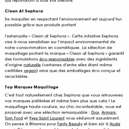
qui répondront à tous vos besoins.
Clean At Sephora
Se maquiller en respectant l’environnement est aujourd’hui
possible grâce aux produits portant
l’estampille « Clean at Sephora ». Cette initiative Sephora
vise à nous sensibiliser sur l’impact environnemental de
notre consommation en cosmétiques. La sélection de
maquillage portant la marque « Clean at Sephora » garantit
des formulations
éco-responsables
avec des ingrédients
d’origine
naturelle
(certaines d’entre elles étant même
certifiées
vegan
) ainsi que des emballages éco-conçus et
recyclables.
Top Marques Maquillage
C’est tout naturellement chez Sephora que vous retrouverez
vos marques préférées et même bien plus que cela ! Le
maquillage haute-couture, au chic incontestable, vous est
proposé avec une sélection remarquable :
Dior
,
Armani
,
Tom Ford
et
Yves Saint Laurent
vous séduiront assurément.
On pense à Rihanna pour
Fenty Beauty
et bien sûr à
Huda