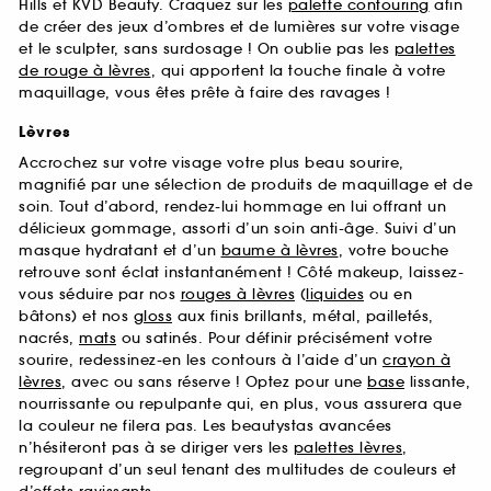
Hills et KVD Beauty. Craquez sur les
palette contouring
afin
de créer des jeux d’ombres et de lumières sur votre visage
et le sculpter, sans surdosage ! On oublie pas les
palettes
de rouge à lèvres
, qui apportent la touche finale à votre
maquillage, vous êtes prête à faire des ravages !
Lèvres
Accrochez sur votre visage votre plus beau sourire,
magnifié par une sélection de produits de maquillage et de
soin. Tout d’abord, rendez-lui hommage en lui offrant un
délicieux gommage, assorti d’un soin anti-âge. Suivi d’un
masque hydratant et d’un
baume à lèvres
, votre bouche
retrouve sont éclat instantanément ! Côté makeup, laissez-
vous séduire par nos
rouges à lèvres
(
liquides
ou en
bâtons) et nos
gloss
aux finis brillants, métal, pailletés,
nacrés,
mats
ou satinés. Pour définir précisément votre
sourire, redessinez-en les contours à l’aide d’un
crayon à
lèvres
, avec ou sans réserve ! Optez pour une
base
lissante,
nourrissante ou repulpante qui, en plus, vous assurera que
la couleur ne filera pas. Les beautystas avancées
n’hésiteront pas à se diriger vers les
palettes lèvres
,
regroupant d’un seul tenant des multitudes de couleurs et