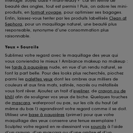
ménage. Soyez aussi « mani-ready »* car en terme de
beauté des ongles, tout est permis ! Puis, on adore les mini-
produits, en
format voyage
, pour optimiser ses bagages.
Enfin, laissez-vous tenter par les produits labellisés
Clean at
Sephora
, pour un maquillage naturel, une beauté plus
responsable, synonyme d’une consommation plus
raisonnable.
Yeux + Sourcils
Sublimez votre regard avec le maquillage des yeux qui
vous conviendra le mieux ! Ambiance makeup no makeup :
les
fards à paupières
nude, en vue d’un rendu naturel, se
font la part belle. Pour des looks plus recherchés, piochez
parmi les
palettes yeux
dont les ombres aux milliers de
couleurs et aux finis mats, satinés, nacrés ou métallisés
vous font rêver. Ajoutez un trait d’
eyeliner
, de
crayon ou de
khôl
afin de souligner vos yeux de biche. Quelques touches
de
mascara
, waterproof ou pas, sur les cils du haut (et
même du bas !) agrandiront votre regard comme il se doit.
Utilisez une
base à paupières
(primer) pour que votre
maquillage des yeux conserve une tenue exemplaire !
Sculptez votre regard en re-dessinant vos
sourcils
à l’aide
d’un crayon, d’un mascara ou d’une ombre et d’un