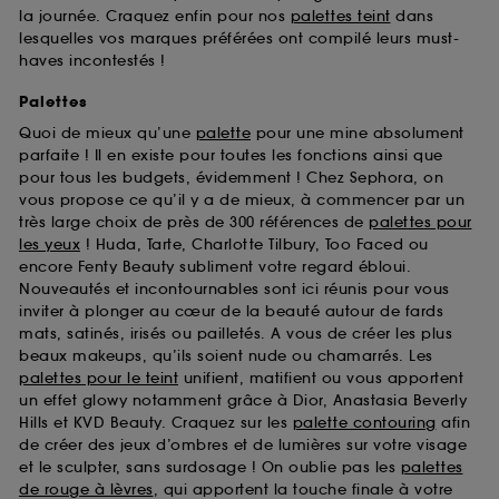
la journée. Craquez enfin pour nos
palettes teint
dans
lesquelles vos marques préférées ont compilé leurs must-
haves incontestés !
Palettes
Quoi de mieux qu’une
palette
pour une mine absolument
parfaite ! Il en existe pour toutes les fonctions ainsi que
pour tous les budgets, évidemment ! Chez Sephora, on
vous propose ce qu’il y a de mieux, à commencer par un
très large choix de près de 300 références de
palettes pour
les yeux
! Huda, Tarte, Charlotte Tilbury, Too Faced ou
encore Fenty Beauty subliment votre regard ébloui.
Nouveautés et incontournables sont ici réunis pour vous
inviter à plonger au cœur de la beauté autour de fards
mats, satinés, irisés ou pailletés. A vous de créer les plus
beaux makeups, qu’ils soient nude ou chamarrés. Les
palettes pour le teint
unifient, matifient ou vous apportent
un effet glowy notamment grâce à Dior, Anastasia Beverly
Hills et KVD Beauty. Craquez sur les
palette contouring
afin
de créer des jeux d’ombres et de lumières sur votre visage
et le sculpter, sans surdosage ! On oublie pas les
palettes
de rouge à lèvres
, qui apportent la touche finale à votre