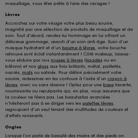
maquillage, vous êtes prête à faire des ravages !
Lèvres
Accrochez sur votre visage votre plus beau sourire,
magnifié par une sélection de produits de maquillage et de
soin. Tout d’abord, rendez-lui hommage en lui offrant un
délicieux gommage, assorti d’un soin anti-âge. Suivi d’un
masque hydratant et d’un
baume à lèvres
, votre bouche
retrouve sont éclat instantanément ! Côté makeup, laissez-
vous séduire par nos
rouges à lèvres
(
liquides
ou en
bâtons) et nos
gloss
aux finis brillants, métal, pailletés,
nacrés,
mats
ou satinés. Pour définir précisément votre
sourire, redessinez-en les contours à l’aide d’un
crayon à
lèvres
, avec ou sans réserve ! Optez pour une
base
lissante,
nourrissante ou repulpante qui, en plus, vous assurera que
la couleur ne filera pas. Les beautystas avancées
n’hésiteront pas à se diriger vers les
palettes lèvres
,
regroupant d’un seul tenant des multitudes de couleurs et
d’effets ravissants.
Ongles
Lorsque l’on parle de beauté des mains et des pieds on