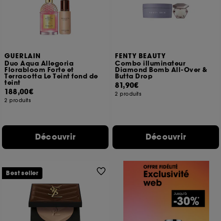
GUERLAIN
FENTY BEAUTY
Duo Aqua Allegoria
Combo illuminateur
Florabloom Forte et
Diamond Bomb All-Over &
Terracotta Le Teint fond de
Butta Drop
teint
81,90€
188,00€
2 produits
2 produits
Découvrir
Découvrir
Best seller