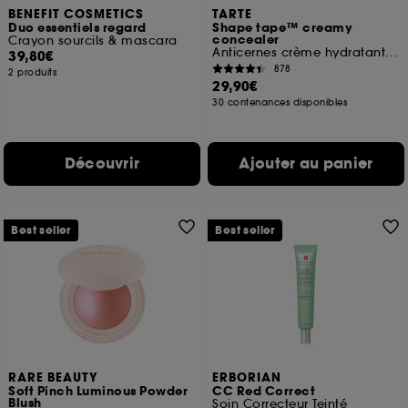
BENEFIT COSMETICS
TARTE
Duo essentiels regard
Shape tape™ creamy
concealer
Crayon sourcils & mascara
Anticernes crème hydratant haute couvrance
39,80€
878
2 produits
29,90€
30 contenances disponibles
Découvrir
Ajouter au panier
Best seller
Best seller
RARE BEAUTY
ERBORIAN
Soft Pinch Luminous Powder
CC Red Correct
Blush
Soin Correcteur Teinté