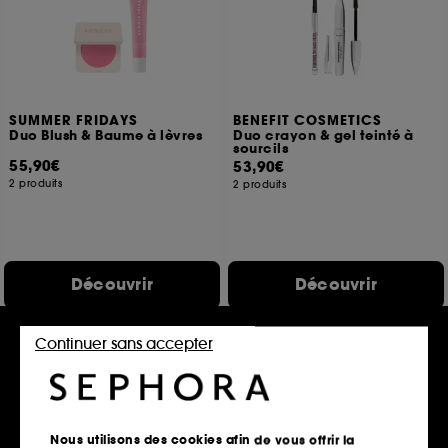
SUMMER FRIDAYS
BENEFIT COSMETICS
Duo Blush & Baume à lèvres
Duo crayon & gel teinté à
sourcils
55,90€
53,90€
2 produits
2 produits
Découvrir
Découvrir
Continuer sans accepter
Best seller
Nous utilisons des cookies afin de vous offrir la