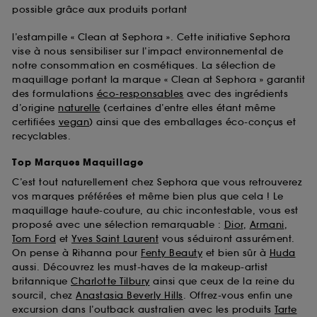
possible grâce aux produits portant
l’estampille « Clean at Sephora ». Cette initiative Sephora
vise à nous sensibiliser sur l’impact environnemental de
notre consommation en cosmétiques. La sélection de
maquillage portant la marque « Clean at Sephora » garantit
des formulations
éco-responsables
avec des ingrédients
d’origine
naturelle
(certaines d’entre elles étant même
certifiées
vegan
) ainsi que des emballages éco-conçus et
recyclables.
Top Marques Maquillage
C’est tout naturellement chez Sephora que vous retrouverez
vos marques préférées et même bien plus que cela ! Le
maquillage haute-couture, au chic incontestable, vous est
proposé avec une sélection remarquable :
Dior
,
Armani
,
Tom Ford
et
Yves Saint Laurent
vous séduiront assurément.
On pense à Rihanna pour
Fenty Beauty
et bien sûr à
Huda
aussi. Découvrez les must-haves de la makeup-artist
britannique
Charlotte Tilbury
ainsi que ceux de la reine du
sourcil, chez
Anastasia Beverly Hills
. Offrez-vous enfin une
excursion dans l’outback australien avec les produits
Tarte