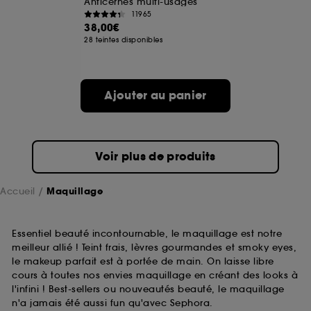
Anticernes multi-usages
11965
38,00€
A l'exception des cookies techniques, le dépôt et la
28 teintes disponibles
lecture de ces traceurs requiert votre accord. Vous
pouvez personnaliser vos choix concernant le dépôt
de ces cookies grâce au bouton "personnaliser mes
choix" ci-dessous ou décider de "tout accepter".
Ajouter au panier
Sephora pourra associer les informations de
navigation collectées par ces Cookies, pour les
finalités acceptées, avec les données personnelles
collectées ou générées lors de votre activité en ligne
ou en magasin. Pour refuser tous les cookies, cliques
Voir plus de produits
sur "continuer sans accepter". Voous pouvez à tout
moment choisir de retirer votrte consentement. Si vous
souhaitez obtenir plus d'information sur les cookies
Accueil
Maquillage
utilisés,
cliquez
ici
.
Essentiel beauté incontournable, le maquillage est notre
meilleur allié ! Teint frais, lèvres gourmandes et smoky eyes,
le makeup parfait est à portée de main. On laisse libre
cours à toutes nos envies maquillage en créant des looks à
l'infini ! Best-sellers ou nouveautés beauté, le maquillage
n'a jamais été aussi fun qu'avec Sephora.