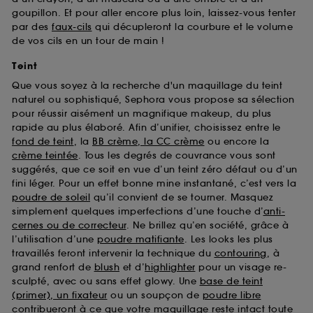
goupillon. Et pour aller encore plus loin, laissez-vous tenter
par des
faux-cils
qui décupleront la courbure et le volume
de vos cils en un tour de main !
Teint
Que vous soyez à la recherche d'un maquillage du teint
naturel ou sophistiqué, Sephora vous propose sa sélection
pour réussir aisément un magnifique makeup, du plus
rapide au plus élaboré. Afin d’unifier, choisissez entre le
fond de teint
, la
BB crème, la CC crème
ou encore la
crème teintée
. Tous les degrés de couvrance vous sont
suggérés, que ce soit en vue d’un teint zéro défaut ou d’un
fini léger. Pour un effet bonne mine instantané, c’est vers la
poudre de soleil
qu’il convient de se tourner. Masquez
simplement quelques imperfections d’une touche d’
anti-
cernes ou de correcteur
. Ne brillez qu’en société, grâce à
l’utilisation d’une
poudre matifiante
. Les looks les plus
travaillés feront intervenir la technique du
contouring
, à
grand renfort de
blush
et d’
highlighter
pour un visage re-
sculpté, avec ou sans effet glowy. Une
base de teint
(primer), un fixateur
ou un soupçon de
poudre libre
contribueront à ce que votre maquillage reste intact toute