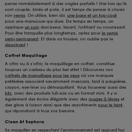
pense immédiatement à des ongles parfaits ! Une fois qu’ils
sont coupés, limés et polis, il est temps de penser à choisir
son
vernis
. On utilise, bien sûr,
une base et un top-coat
pour une manucure qui dure. De temps en temps, on
applique
un soin
durcisseur, lissant, fortifiant ou nourrissant.
Pour être tranquille plus longtemps, optez pour
le vernis
semi-permanent
. Et dans sa trousse, on oublie pas le
dissolvant
!
Coffret Maquillage
A offrir ou à s’offrir, le maquillage en coffret, constitue
toujours un cadeau du plus bel effet ! Découvrez nos
coffrets de maquillage pour les yeux
où vos marques
préférées associent savamment mascara, fard à paupières,
crayon, eye-liner ou démaquillant. Vous trouverez aussi des
kits
, avec des produits full-size ou en format mini. Il y a
également des écrins élégants avec des
rouges à lèvres
et
des gloss à foison ainsi que des assortiments
pour le teint
,
qui répondront à tous vos besoins.
Clean At Sephora
Se maquiller en respectant l’environnement est aujourd’hui