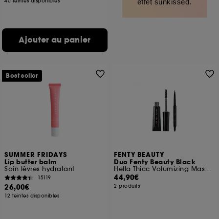
40 teintes disponibles
effet sunkissed.
Ajouter au panier
Best seller
SUMMER FRIDAYS
FENTY BEAUTY
Lip butter balm
Duo Fenty Beauty Black
Soin lèvres hydratant
Hella Thicc Volumizing Mascara et Fine Linez
44,90€
15119
26,00€
2 produits
12 teintes disponibles