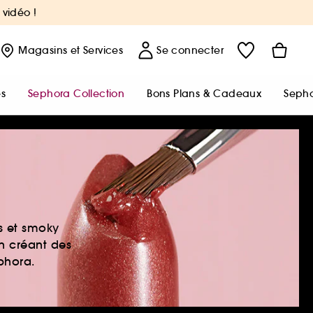
 vidéo !
Magasins
et Services
Se connecter
s
Sephora Collection
Bons Plans & Cadeaux
Sepho
es et smoky
en créant des
ephora.