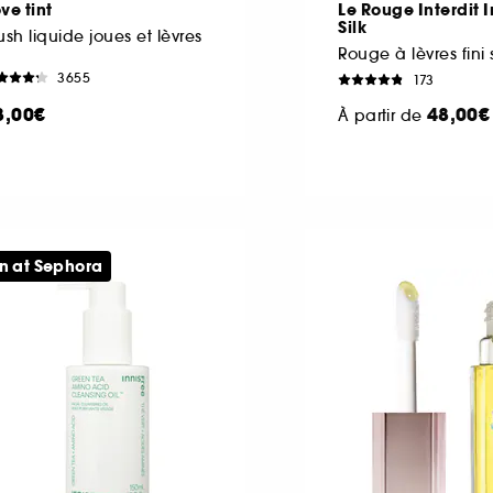
ve tint
Le Rouge Interdit 
Silk
ush liquide joues et lèvres
3655
173
8,00€
48,00€
À partir de
n at Sephora