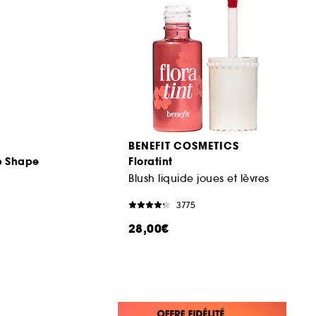
R
BENEFIT COSMETICS
ip Shape
Floratint
Blush liquide joues et lèvres
3775
28,00€