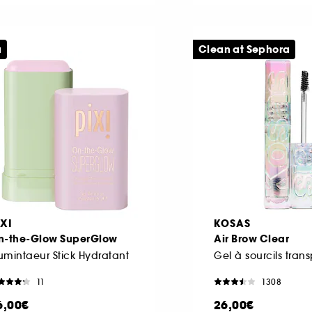
u
Clean at Sephora
IXI
KOSAS
n-the-Glow SuperGlow
Air Brow Clear
lumintaeur Stick Hydratant
11
1308
6,00€
26,00€