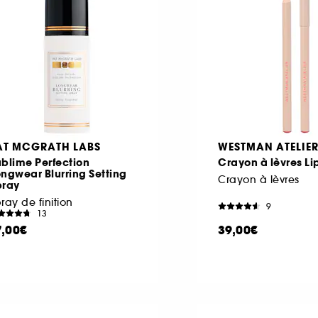
AT MCGRATH LABS
WESTMAN ATELIE
blime Perfection
Crayon à lèvres L
ngwear Blurring Setting
Crayon à lèvres
pray
ray de finition
9
13
7,00€
39,00€