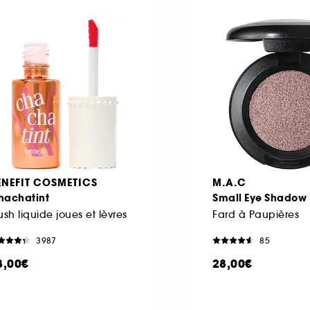
ENEFIT COSMETICS
M.A.C
hachatint
Small Eye Shadow
ush liquide joues et lèvres
Fard à Paupières
3987
85
8,00€
28,00€