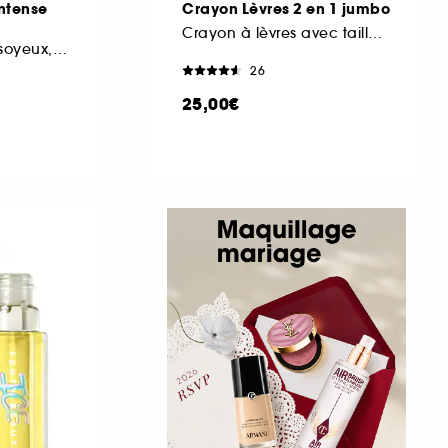
Intense
Crayon Lèvres 2 en 1 jumbo
Crayon à lèvres avec taille crayon
Rouge à lèvres fini soyeux, couleur lumineuse
26
25,00€