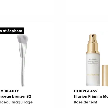
n at Sephora
EM BEAUTY
HOURGLASS
inceau bronzer B2
Illusion Priming Mo
inceau maquillage
Base de teint