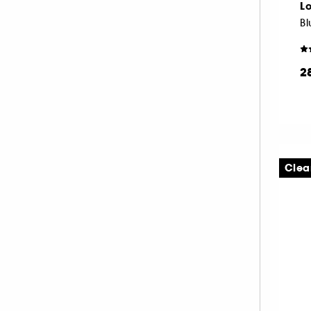
Lo
PAT McGRATH LABS (34)
Bl
PIXI (10)
PRADA (20)
2
RARE BEAUTY (47)
REM BEAUTY (39)
REN CLEAN SKINCARE (1)
RITUALS (1)
RMS BEAUTY (9)
Clea
SEPHORA COLLECTION (1)
SHISEIDO (7)
SISLEY (57)
SOL DE JANEIRO (1)
SUMMER FRIDAYS (15)
SUNDAY RILEY (1)
TARTE (66)