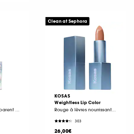
Clean at Sephora
KOSAS
Weightless Lip Color
Gel à sourcils transparent à effet laminé
Rouge à lèvres nourrissant satiné
303
26,00€