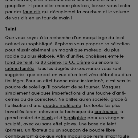
goupillon. Et pour aller encore plus loin, laissez-vous tenter
par des
faux-cils
qui décupleront la courbure et le volume
de vos cils en un tour de main !
Teint
Que vous soyez à la recherche d'un maquillage du teint
naturel ou sophistiqué, Sephora vous propose sa sélection
pour réussir aisément un magnifique makeup, du plus
rapide au plus élaboré. Afin d’unifier, choisissez entre le
fond de teint
, la
BB crème, la CC crème
ou encore la
crème teintée
. Tous les degrés de couvrance vous sont
suggérés, que ce soit en vue d’un teint zéro défaut ou d’un
fini léger. Pour un effet bonne mine instantané, c’est vers la
poudre de soleil
qu’il convient de se tourner. Masquez
simplement quelques imperfections d’une touche d’
anti-
cernes ou de correcteur
. Ne brillez qu’en société, grâce à
l’utilisation d’une
poudre matifiante
. Les looks les plus
travaillés feront intervenir la technique du
contouring
, à
grand renfort de
blush
et d’
highlighter
pour un visage re-
sculpté, avec ou sans effet glowy. Une
base de teint
(primer), un fixateur
ou un soupçon de
poudre libre
contribueront à ce que votre maquillage reste intact toute