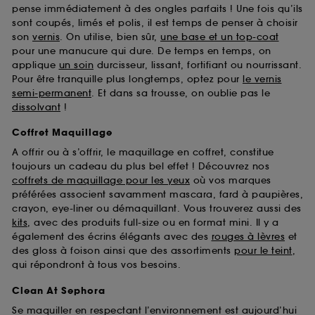
pense immédiatement à des ongles parfaits ! Une fois qu’ils
sont coupés, limés et polis, il est temps de penser à choisir
son
vernis
. On utilise, bien sûr,
une base et un top-coat
pour une manucure qui dure. De temps en temps, on
applique
un soin
durcisseur, lissant, fortifiant ou nourrissant.
Pour être tranquille plus longtemps, optez pour
le vernis
semi-permanent
. Et dans sa trousse, on oublie pas le
dissolvant
!
Coffret Maquillage
A offrir ou à s’offrir, le maquillage en coffret, constitue
toujours un cadeau du plus bel effet ! Découvrez nos
coffrets de maquillage pour les yeux
où vos marques
préférées associent savamment mascara, fard à paupières,
crayon, eye-liner ou démaquillant. Vous trouverez aussi des
kits
, avec des produits full-size ou en format mini. Il y a
également des écrins élégants avec des
rouges à lèvres
et
des gloss à foison ainsi que des assortiments
pour le teint
,
qui répondront à tous vos besoins.
Clean At Sephora
Se maquiller en respectant l’environnement est aujourd’hui