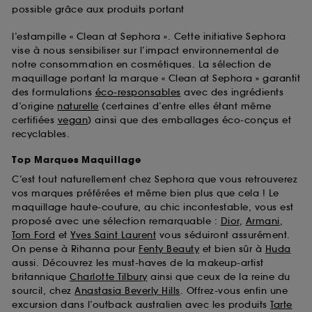
possible grâce aux produits portant
l’estampille « Clean at Sephora ». Cette initiative Sephora
vise à nous sensibiliser sur l’impact environnemental de
notre consommation en cosmétiques. La sélection de
maquillage portant la marque « Clean at Sephora » garantit
des formulations
éco-responsables
avec des ingrédients
d’origine
naturelle
(certaines d’entre elles étant même
certifiées
vegan
) ainsi que des emballages éco-conçus et
recyclables.
Top Marques Maquillage
C’est tout naturellement chez Sephora que vous retrouverez
vos marques préférées et même bien plus que cela ! Le
maquillage haute-couture, au chic incontestable, vous est
proposé avec une sélection remarquable :
Dior
,
Armani
,
Tom Ford
et
Yves Saint Laurent
vous séduiront assurément.
On pense à Rihanna pour
Fenty Beauty
et bien sûr à
Huda
aussi. Découvrez les must-haves de la makeup-artist
britannique
Charlotte Tilbury
ainsi que ceux de la reine du
sourcil, chez
Anastasia Beverly Hills
. Offrez-vous enfin une
excursion dans l’outback australien avec les produits
Tarte