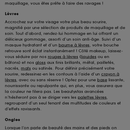
maquillage, vous êtes prête à faire des ravages !
Lèvres
Accrochez sur votre visage votre plus beau sourire,
magnifié par une sélection de produits de maquillage et de
soin. Tout d’abord, rendez-lui hommage en lui offrant un
délicieux gommage, assorti d’un soin anti-âge. Suivi d’un
masque hydratant et d’un
baume à lèvres
, votre bouche
retrouve sont éclat instantanément ! Côté makeup, laissez-
vous séduire par nos
rouges à lèvres
(
liquides
ou en
bâtons) et nos
gloss
aux finis brillants, métal, pailletés,
nacrés,
mats
ou satinés. Pour définir précisément votre
sourire, redessinez-en les contours à l’aide d’un
crayon à
lèvres
, avec ou sans réserve ! Optez pour une
base
lissante,
nourrissante ou repulpante qui, en plus, vous assurera que
la couleur ne filera pas. Les beautystas avancées
n’hésiteront pas à se diriger vers les
palettes lèvres
,
regroupant d’un seul tenant des multitudes de couleurs et
d’effets ravissants.
Ongles
Lorsque l’on parle de beauté des mains et des pieds on