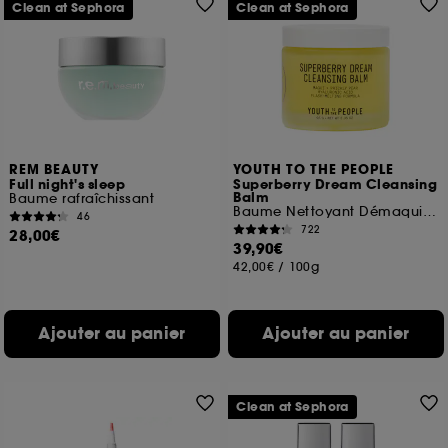
Clean at Sephora
Clean at Sephora
REM BEAUTY
YOUTH TO THE PEOPLE
Full night's sleep
Superberry Dream Cleansing
Balm
Baume rafraîchissant
Baume Nettoyant Démaquillant
46
722
28,00€
39,90€
42,00€
/
100g
Ajouter au panier
Ajouter au panier
Clean at Sephora