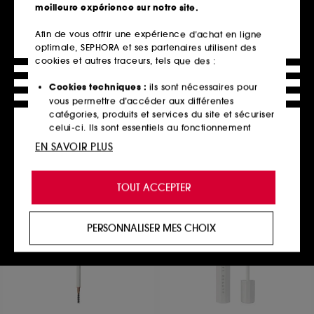
meilleure expérience sur notre site.
Afin de vous offrir une expérience d’achat en ligne
optimale, SEPHORA et ses partenaires utilisent des
NUXE
M.A.C
Very rose
Glow Play Lip Balm
cookies et autres traceurs, tels que des :
Sérum lèvres repulpant
Baume à Lèvres Teinté
32
28
Cookies techniques :
ils sont nécessaires pour
27,00€
27,00€
vous permettre d’accéder aux différentes
4 teintes disponibles
catégories, produits et services du site et sécuriser
celui-ci. Ils sont essentiels au fonctionnement
technique du site et ne peuvent être désactivés.
EN SAVOIR PLUS
Ajouter au panier
Ajouter au panier
Cookies de personnalisation :
ils nous permettent
de vous offrir une expérience enrichie et
TOUT ACCEPTER
personnalisée en vous recommandant des
produits, des services et des contenus qui
Clean at Sephora
Exclu
répondent au mieux à vos préférences, et de vous
PERSONNALISER MES CHOIX
proposer des offres promotionnelles adaptées à
votre profil.
Cookies réseaux sociaux et publicité :
ils sont
utilisés pour vous présenter du contenu susceptible
de vous plaire via des publicités, y compris sur des
sites tiers et sur les réseaux sociaux, sur la base