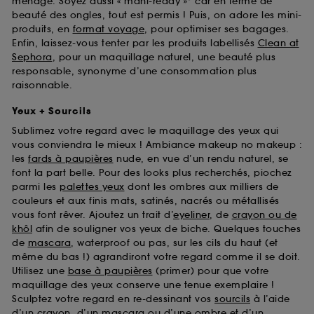
ménage. Soyez aussi « mani-ready »* car en terme de
beauté des ongles, tout est permis ! Puis, on adore les mini-
produits, en
format voyage
, pour optimiser ses bagages.
Enfin, laissez-vous tenter par les produits labellisés
Clean at
Sephora
, pour un maquillage naturel, une beauté plus
responsable, synonyme d’une consommation plus
raisonnable.
Yeux + Sourcils
Sublimez votre regard avec le maquillage des yeux qui
vous conviendra le mieux ! Ambiance makeup no makeup :
les
fards à paupières
nude, en vue d’un rendu naturel, se
font la part belle. Pour des looks plus recherchés, piochez
parmi les
palettes yeux
dont les ombres aux milliers de
couleurs et aux finis mats, satinés, nacrés ou métallisés
vous font rêver. Ajoutez un trait d’
eyeliner
, de
crayon ou de
khôl
afin de souligner vos yeux de biche. Quelques touches
de
mascara
, waterproof ou pas, sur les cils du haut (et
même du bas !) agrandiront votre regard comme il se doit.
Utilisez une
base à paupières
(primer) pour que votre
maquillage des yeux conserve une tenue exemplaire !
Sculptez votre regard en re-dessinant vos
sourcils
à l’aide
d’un crayon, d’un mascara ou d’une ombre et d’un