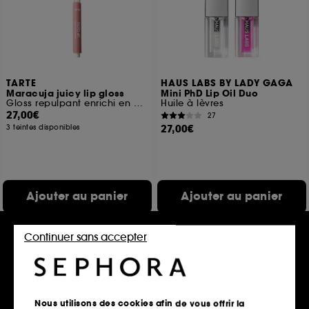
TARTE
HAUS LABS BY LADY GAGA
Maracuja juicy lip gloss
Mini PhD Lip Oil Duo
Gloss repulpant enrichi en peptides
Huile à lèvres
27,00€
27
27,00€
3 teintes disponibles
Ajouter au panier
Ajouter au panier
Continuer sans accepter
Nous utilisons des cookies afin de vous offrir la