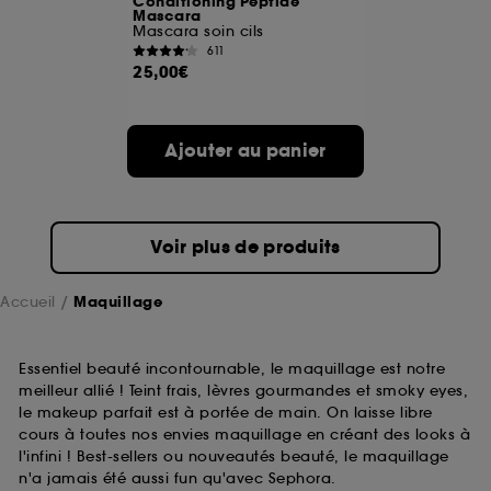
Conditioning Peptide
Mascara
Mascara soin cils
A l'exception des cookies techniques, le dépôt et la
611
lecture de ces traceurs requiert votre accord. Vous
25,00€
pouvez personnaliser vos choix concernant le dépôt
de ces cookies grâce au bouton "personnaliser mes
choix" ci-dessous ou décider de "tout accepter".
Ajouter au panier
Sephora pourra associer les informations de
navigation collectées par ces Cookies, pour les
finalités acceptées, avec les données personnelles
collectées ou générées lors de votre activité en ligne
ou en magasin. Pour refuser tous les cookies, cliques
Voir plus de produits
sur "continuer sans accepter". Voous pouvez à tout
moment choisir de retirer votrte consentement. Si vous
souhaitez obtenir plus d'information sur les cookies
Accueil
Maquillage
utilisés,
cliquez
ici
.
Essentiel beauté incontournable, le maquillage est notre
meilleur allié ! Teint frais, lèvres gourmandes et smoky eyes,
le makeup parfait est à portée de main. On laisse libre
cours à toutes nos envies maquillage en créant des looks à
l'infini ! Best-sellers ou nouveautés beauté, le maquillage
n'a jamais été aussi fun qu'avec Sephora.