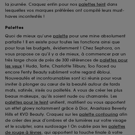
la journée. Craquez enfin pour nos
palettes teint
dans
lesquelles vos marques préférées ont compilé leurs must-
haves incontestés !
Palettes
Quoi de mieux qu’une
palette
pour une mine absolument
parfaite ! Il en existe pour toutes les fonctions ainsi que
pour tous les budgets, évidemment ! Chez Sephora, on
vous propose ce qu’il y a de mieux, à commencer par un
très large choix de près de 300 références de
palettes pour
les yeux
! Huda, Tarte, Charlotte Tilbury, Too Faced ou
encore Fenty Beauty subliment votre regard ébloui.
Nouveautés et incontournables sont ici réunis pour vous
inviter à plonger au cœur de la beauté autour de fards
mats, satinés, irisés ou pailletés. A vous de créer les plus
beaux makeups, qu’ils soient nude ou chamarrés. Les
palettes pour le teint
unifient, matifient ou vous apportent
un effet glowy notamment grâce à Dior, Anastasia Beverly
Hills et KVD Beauty. Craquez sur les
palette contouring
afin
de créer des jeux d’ombres et de lumières sur votre visage
et le sculpter, sans surdosage ! On oublie pas les
palettes
de rouge à lèvres
, qui apportent la touche finale à votre