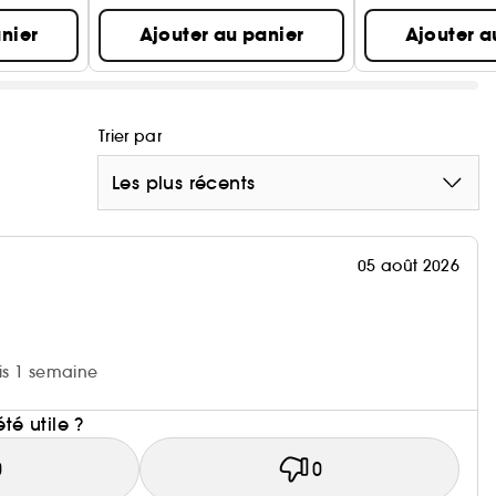
nier
Ajouter au panier
Ajouter a
Trier par
Les plus récents
05 août 2026
uis 1 semaine
i
été utile ?
0
0