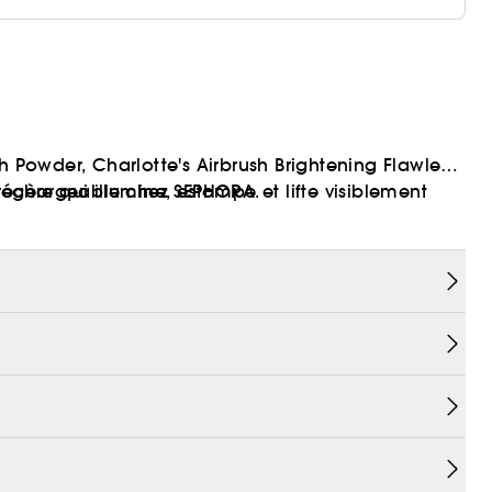
h Powder, Charlotte's Airbrush Brightening Flawless
égère qui illumine, estompe et lifte visiblement
n rechargeable chez SEPHORA.
uillage jusqu’à 16 heures sans effet flashback !
 sans gluten.