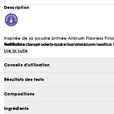
Description
Inspirée de sa poudre primée Airbrush Flawless Finis
Reffilable :
Finish Powder est une poudre translucide microfine l
Les produits que vous aimez, en versio
votre regard et votre visage tout en fixant votre maq
Lire la suite
Bon à savoir : végane, non testée sur les animaux et
Conseils d'utilisation
Résultats des tests
Compositions
Ingrédients