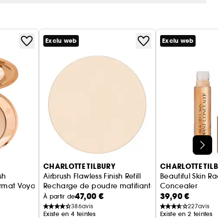
Exclu web
Exclu web
CHARLOTTE TILBURY
CHARLOTTE TIL
sh
Airbrush Flawless Finish Refill
Beautiful Skin R
ormat Voyage
Recharge de poudre matifiante
Concealer
47,00 €
39,90 €
Anti-cernes lum
À partir de
386
avis
227
avis
Existe en 4 teintes
Existe en 2 teintes