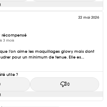
u
22 mai 2026
et récompensé
is 3 mois
rsque l’on aime les maquillages glowy mais dont
udrer pour un minimum de tenue. Elle es...
i
été utile ?
0
0
u