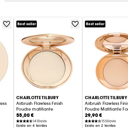
Best seller
Best seller
CHARLOTTE TILBURY
CHARLOTTE TILBURY
less
Airbrush Flawless Finish
Airbrush Flawless Fini
Poudre matifiante
Poudre Matifiante F
55,00 €
29,90 €
fiante
1410
avis
1550
avis
Existe en 4 teintes
Existe en 2 teintes