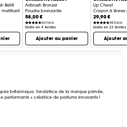
h Refill
Airbrush Bronzer
Lip Cheat
matifiante
Poudre bronzante
Crayon à lèvres 
58,00 €
29,90 €
667
avis
482
avis
Existe en 4 teintes
Existe en 23 teintes
nier
Ajouter au panier
Ajouter a
pire britannique, fondatrice de la marque primée,
ge performants + créatrice de parfums innovants !