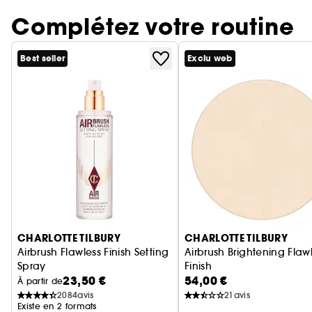
Complétez votre routine
Best seller
Exclu web
Ignorer le carrousel produits
CHARLOTTE TILBURY
CHARLOTTE TILBURY
Airbrush Flawless Finish Setting
Airbrush Brightening Flaw
Spray
Finish
23,50 €
54,00 €
Spray fixateur maquillage
Recharge de poudre mati
À partir de
2084
avis
21
avis
Existe en 2 formats