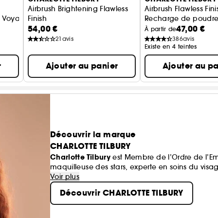
Airbrush Brightening Flawless
Airbrush Flawless Finis
t Voyage
Finish
Recharge de poudre 
54,00 €
47,00 €
Recharge de poudre matifiante
À partir de
21
avis
386
avis
Existe en 4 teintes
r
Ajouter au panier
Ajouter au pa
Découvrir la marque
CHARLOTTE TILBURY
Charlotte Tilbury
est Membre de l’Ordre de l’Em
maquilleuse des stars, experte en soins du visa
Voir plus
Découvrir CHARLOTTE TILBURY