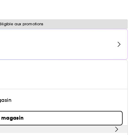
éligible aux promotions
gasin
n magasin