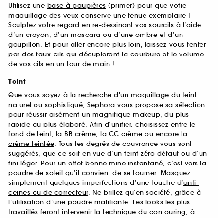
Utilisez une
base à paupières
(primer) pour que votre
maquillage des yeux conserve une tenue exemplaire !
Sculptez votre regard en re-dessinant vos
sourcils
à l’aide
d’un crayon, d’un mascara ou d’une ombre et d’un
goupillon. Et pour aller encore plus loin, laissez-vous tenter
par des
faux-cils
qui décupleront la courbure et le volume
de vos cils en un tour de main !
Teint
Que vous soyez à la recherche d'un maquillage du teint
naturel ou sophistiqué, Sephora vous propose sa sélection
pour réussir aisément un magnifique makeup, du plus
rapide au plus élaboré. Afin d’unifier, choisissez entre le
fond de teint
, la
BB crème, la CC crème
ou encore la
crème teintée
. Tous les degrés de couvrance vous sont
suggérés, que ce soit en vue d’un teint zéro défaut ou d’un
fini léger. Pour un effet bonne mine instantané, c’est vers la
poudre de soleil
qu’il convient de se tourner. Masquez
simplement quelques imperfections d’une touche d’
anti-
cernes ou de correcteur
. Ne brillez qu’en société, grâce à
l’utilisation d’une
poudre matifiante
. Les looks les plus
travaillés feront intervenir la technique du
contouring
, à