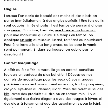
d’effets ravissants.
Ongles
Lorsque l’on parle de beauté des mains et des pieds on
pense immédiatement à des ongles parfaits ! Une fois qu’ils
sont coupés, limés et polis, il est temps de penser à choisir
son
vernis
. On utilise, bien sûr,
une base et un top-coat
pour une manucure qui dure. De temps en temps, on
applique
un soin
durcisseur, lissant, fortifiant ou nourrissant.
Pour être tranquille plus longtemps, optez pour
le vernis
semi-permanent
. Et dans sa trousse, on oublie pas le
dissolvant
!
Coffret Maquillage
A offrir ou à s’offrir, le maquillage en coffret, constitue
toujours un cadeau du plus bel effet ! Découvrez nos
coffrets de maquillage pour les yeux
où vos marques
préférées associent savamment mascara, fard à paupières,
crayon, eye-liner ou démaquillant. Vous trouverez aussi des
kits
, avec des produits full-size ou en format mini. Il y a
également des écrins élégants avec des
rouges à lèvres
et
des gloss à foison ainsi que des assortiments
pour le teint
,