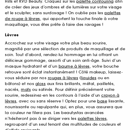
Hills et KVD Beauty. Craquez sur les
palette contouring
afin
de créer des jeux d’ombres et de lumières sur votre visage
et le sculpter, sans surdosage ! On oublie pas les
palettes
de rouge à lèvres
, qui apportent la touche finale à votre
maquillage, vous êtes prête à faire des ravages !
Lèvres
Accrochez sur votre visage votre plus beau sourire,
magnifié par une sélection de produits de maquillage et de
soin. Tout d’abord, rendez-lui hommage en lui offrant un
délicieux gommage, assorti d’un soin anti-âge. Suivi d’un
masque hydratant et d’un
baume à lèvres
, votre bouche
retrouve sont éclat instantanément ! Côté makeup, laissez-
vous séduire par nos
rouges à lèvres
(
liquides
ou en
bâtons) et nos
gloss
aux finis brillants, métal, pailletés,
nacrés,
mats
ou satinés. Pour définir précisément votre
sourire, redessinez-en les contours à l’aide d’un
crayon à
lèvres
, avec ou sans réserve ! Optez pour une
base
lissante,
nourrissante ou repulpante qui, en plus, vous assurera que
la couleur ne filera pas. Les beautystas avancées
n’hésiteront pas à se diriger vers les
palettes lèvres
,
regroupant d’un seul tenant des multitudes de couleurs et