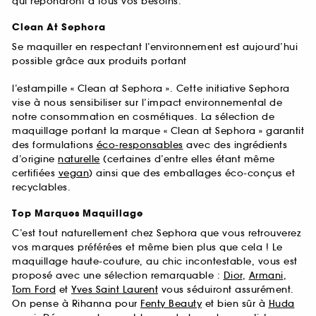
qui répondront à tous vos besoins.
Clean At Sephora
Se maquiller en respectant l’environnement est aujourd’hui
possible grâce aux produits portant
l’estampille « Clean at Sephora ». Cette initiative Sephora
vise à nous sensibiliser sur l’impact environnemental de
notre consommation en cosmétiques. La sélection de
maquillage portant la marque « Clean at Sephora » garantit
des formulations
éco-responsables
avec des ingrédients
d’origine
naturelle
(certaines d’entre elles étant même
certifiées
vegan
) ainsi que des emballages éco-conçus et
recyclables.
Top Marques Maquillage
C’est tout naturellement chez Sephora que vous retrouverez
vos marques préférées et même bien plus que cela ! Le
maquillage haute-couture, au chic incontestable, vous est
proposé avec une sélection remarquable :
Dior
,
Armani
,
Tom Ford
et
Yves Saint Laurent
vous séduiront assurément.
On pense à Rihanna pour
Fenty Beauty
et bien sûr à
Huda