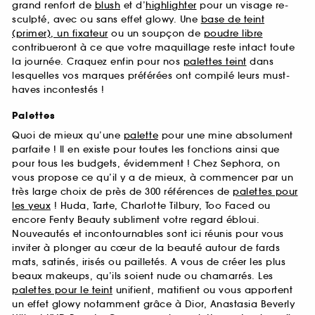
grand renfort de
blush
et d’
highlighter
pour un visage re-
sculpté, avec ou sans effet glowy. Une
base de teint
(primer), un fixateur
ou un soupçon de
poudre libre
contribueront à ce que votre maquillage reste intact toute
la journée. Craquez enfin pour nos
palettes teint
dans
lesquelles vos marques préférées ont compilé leurs must-
haves incontestés !
Palettes
Quoi de mieux qu’une
palette
pour une mine absolument
parfaite ! Il en existe pour toutes les fonctions ainsi que
pour tous les budgets, évidemment ! Chez Sephora, on
vous propose ce qu’il y a de mieux, à commencer par un
très large choix de près de 300 références de
palettes pour
les yeux
! Huda, Tarte, Charlotte Tilbury, Too Faced ou
encore Fenty Beauty subliment votre regard ébloui.
Nouveautés et incontournables sont ici réunis pour vous
inviter à plonger au cœur de la beauté autour de fards
mats, satinés, irisés ou pailletés. A vous de créer les plus
beaux makeups, qu’ils soient nude ou chamarrés. Les
palettes pour le teint
unifient, matifient ou vous apportent
un effet glowy notamment grâce à Dior, Anastasia Beverly