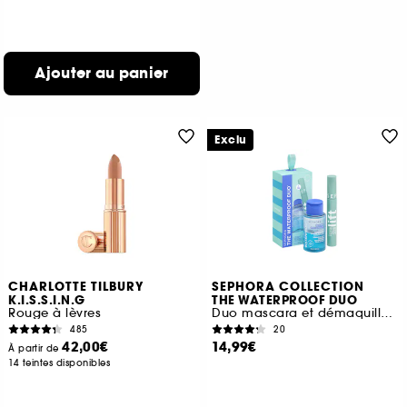
Ajouter au panier
Exclu
CHARLOTTE TILBURY
SEPHORA COLLECTION
K.I.S.S.I.N.G
THE WATERPROOF DUO
Rouge à lèvres
Duo mascara et démaquillant waterproof
485
20
42,00€
14,99€
À partir de
14 teintes disponibles