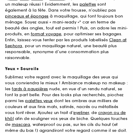
un makeup réussi ! Evidemment, les
palettes
sont
également à la fête. Dans votre trousse, n’oubliez pas
pinceaux et éponges
à maquillage, qui font toujours bon
ménage. Soyez aussi « mani-ready »* car en terme de
beauté des ongles, tout est permis ! Puis, on adore les mini-
produits, en
format voyage
, pour optimiser ses bagages.
Enfin, laissez-vous tenter par les produits labellisés
Clean at
Sephora
, pour un maquillage naturel, une beauté plus
responsable, synonyme d’une consommation plus
raisonnable.
Yeux + Sourcils
Sublimez votre regard avec le maquillage des yeux qui
vous conviendra le mieux ! Ambiance makeup no makeup :
les
fards à paupières
nude, en vue d’un rendu naturel, se
font la part belle. Pour des looks plus recherchés, piochez
parmi les
palettes yeux
dont les ombres aux milliers de
couleurs et aux finis mats, satinés, nacrés ou métallisés
vous font rêver. Ajoutez un trait d’
eyeliner
, de
crayon ou de
khôl
afin de souligner vos yeux de biche. Quelques touches
de
mascara
, waterproof ou pas, sur les cils du haut (et
même du bas !) agrandiront votre regard comme il se doit.