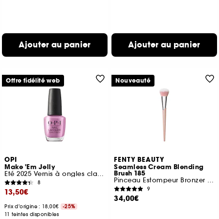
Ajouter au panier
Ajouter au panier
Offre fidélité web
Nouveauté
OPI
FENTY BEAUTY
Make 'Em Jelly
Seamless Cream Blending
Brush 185
Eté 2025 Vernis à ongles classique tenue jusqu'à 7 jours
Pinceau Estompeur Bronzer et Texture Crème
8
9
13,50€
34,00€
Prix d'origine : 18,00€
-25%
11 teintes disponibles