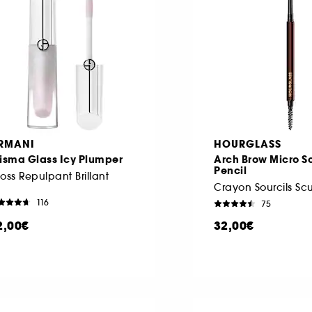
RMANI
HOURGLASS
isma Glass Icy Plumper
Arch Brow Micro S
Pencil
oss Repulpant Brillant
Crayon Sourcils Sc
116
75
2,00€
32,00€