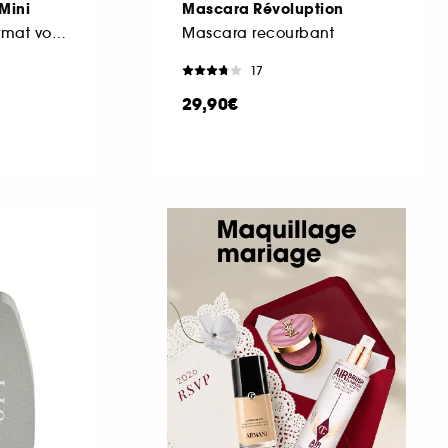
Mini
Mascara Révoluption
Highlighter Stick Format voyage
Mascara recourbant
17
29,90€