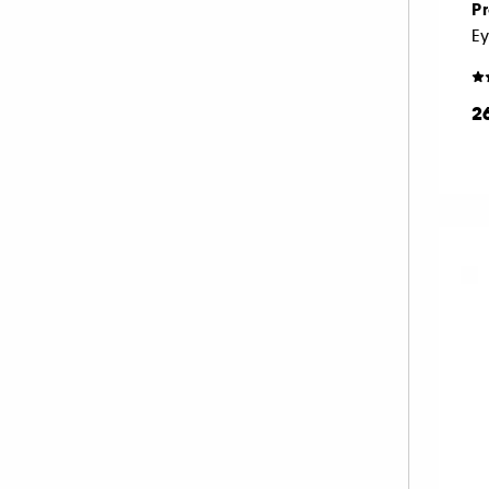
Pr
PAT McGRATH LABS (34)
PIXI (10)
PRADA (20)
2
RARE BEAUTY (47)
REM BEAUTY (39)
REN CLEAN SKINCARE (1)
RITUALS (1)
RMS BEAUTY (9)
SEPHORA COLLECTION (1)
SHISEIDO (7)
SISLEY (57)
SOL DE JANEIRO (1)
SUMMER FRIDAYS (15)
SUNDAY RILEY (1)
TARTE (66)