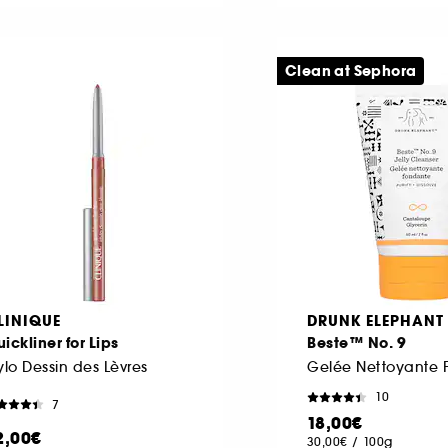
Clean at Sephora
LINIQUE
DRUNK ELEPHANT
ickliner for Lips
Beste™ No. 9
ylo Dessin des Lèvres
Gelée Nettoyante 
10
7
18,00€
2,00€
30,00€
/
100g