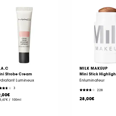
.A.C
MILK MAKEUP
ini Strobe Cream
Mini Stick Highligh
ydratant Lumineux
Enluminateur
3
228
9,00€
28,00€
6,67€
/
100ml