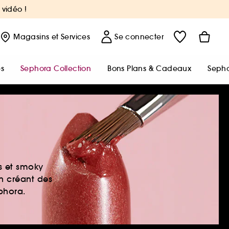
 vidéo !
Magasins
et Services
Se connecter
s
Sephora Collection
Bons Plans & Cadeaux
Sepho
es et smoky
en créant des
ephora.