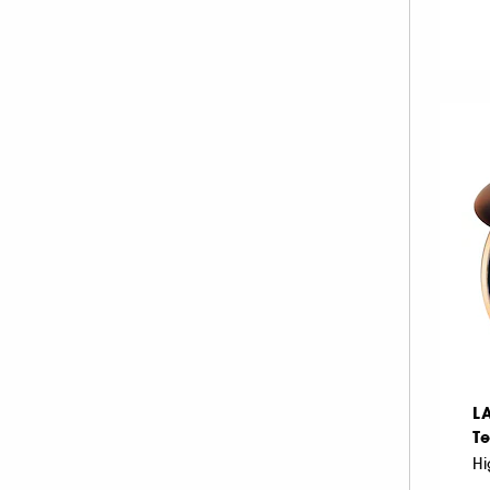
Tissus (1)
INNISFREE (1)
ISLE OF PARADISE (1)
KIEHL'S SINCE 1851 (3)
KLORANE (1)
KOSAS (34)
KVD Beauty (13)
LA MER (5)
LANCÔME (66)
LANEIGE (5)
LANOLIPS (10)
LA PRAIRIE (5)
LAURA MERCIER (52)
L
LE MINI MACARON (35)
Te
M.A.C (97)
Hi
MAKEUP BY MARIO (47)