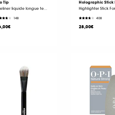
o Tip
Holographic Stick 
Eyeliner liquide longue tenue
148
408
6,00€
28,00€